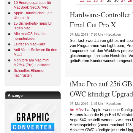
21
22
23
24
25
26
27
28
10 Energiespartipps für
MacBook Neo/Air/Pro
Hardware-Controller 
Apple-Handbücher - ein
Überblick
Final Cut Pro X
15 Sicherheits-Tipps für
jeden Mac
Alte macOS-Installer
07. Mai 2019
17:30 Uhr -
Redaktion
herunterladen
Seit fast zwei Jahren gibt es mit Lo
Leitfaden Mac-Kauf
von Programmen wie Lightroom, Prem
Anti-Viren-Software für den
Loupedeck soll den Workflow profess
Mac?
gleichnamige finnische Hersteller. 
Monitore am Mac mini
geäußerten Kundenwunsch umgesetz
M2/M4 (Pro): Leitfaden
Schnelles Ethernet
nachrüsten
iMac Pro auf 256 GB 
OWC kündigt Upgrad
Anzeige
07. Mai 2019
13:45 Uhr -
Redaktion
Im März
hat Apple zwei neue Konfigur
Erstens kann die High-End-Workstati
Vega 64X bestellt werden, zweitens 
Arbeitsspeicher (zuvor maximal 128 
Anbieter OWC kündigte jetzt ein Upg