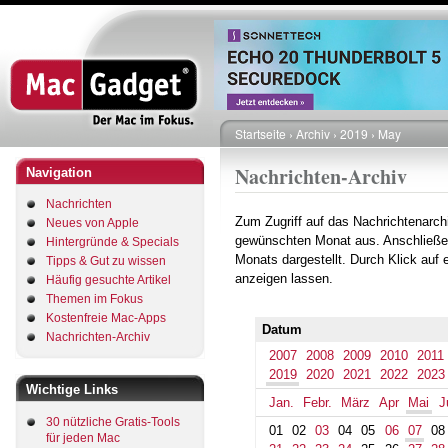
Direkt
zum
Inhalt
Startseite
Archiv
2019
May
Pfadnavigation
Nachrichten-Archiv
Navigation
Nachrichten
Zum Zugriff auf das Nachrichtenarch
Neues von Apple
gewünschten Monat aus. Anschließe
Hintergründe & Specials
Monats dargestellt. Durch Klick auf
Tipps & Gut zu wissen
anzeigen lassen.
Häufig gesuchte Artikel
Themen im Fokus
Kostenfreie Mac-Apps
Datum
Nachrichten-Archiv
2007
2008
2009
2010
2011
2019
2020
2021
2022
2023
Wichtige Links
Jan.
Febr.
März
Apr
Mai
J
30 nützliche Gratis-Tools
01
02
03
04
05
06
07
08
für jeden Mac