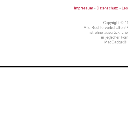
Impressum
-
Datenschutz
-
Les
Copyright © 
Alle Rechte vorbehalten! 
ist ohne ausdrückli
in jeglicher Fo
MacGadget® i