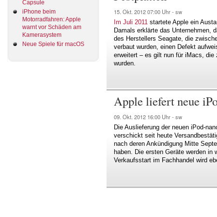
Capsule
15. Okt. 2012
07:00 Uhr -
sw
iPhone beim
Motorradfahren: Apple
Im Juli 2011
startete Apple ein Aust
warnt vor Schäden am
Damals erklärte das Unternehmen, d
Kamerasystem
des Herstellers Seagate, die zwische
Neue Spiele für macOS
verbaut wurden, einen Defekt aufwe
erweitert – es gilt nun für iMacs, d
wurden.
Apple liefert neue iP
09. Okt. 2012
16:00 Uhr -
sw
Die Auslieferung der neuen iPod-nan
verschickt seit heute Versandbestät
nach deren Ankündigung Mitte Septe
haben. Die ersten Geräte werden in w
Verkaufsstart im Fachhandel wird eb