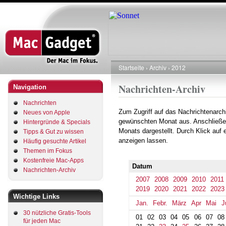
Direkt
zum
Inhalt
Startseite
Archiv
2012
Pfadnavigation
Nachrichten-Archiv
Navigation
Nachrichten
Zum Zugriff auf das Nachrichtenarch
Neues von Apple
gewünschten Monat aus. Anschließe
Hintergründe & Specials
Monats dargestellt. Durch Klick auf
Tipps & Gut zu wissen
anzeigen lassen.
Häufig gesuchte Artikel
Themen im Fokus
Kostenfreie Mac-Apps
Datum
Nachrichten-Archiv
2007
2008
2009
2010
2011
2019
2020
2021
2022
2023
Wichtige Links
Jan.
Febr.
März
Apr
Mai
J
30 nützliche Gratis-Tools
01
02
03
04
05
06
07
08
für jeden Mac