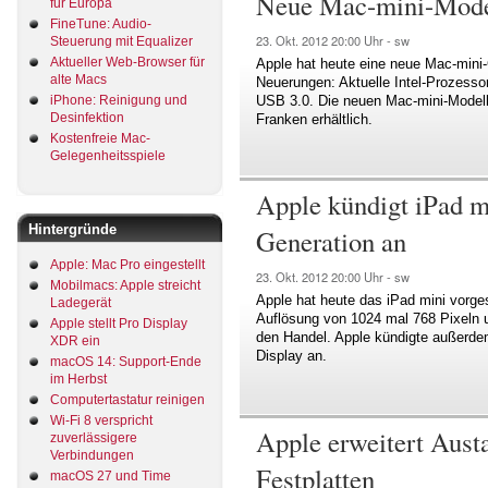
Neue Mac-mini-Mode
für Europa
FineTune: Audio-
23. Okt. 2012
20:00 Uhr -
sw
Steuerung mit Equalizer
Aktueller Web-Browser für
Apple hat heute eine neue Mac-mini-
alte Macs
Neuerungen: Aktuelle Intel-Prozessor
USB 3.0. Die neuen Mac-mini-Modelle
iPhone: Reinigung und
Desinfektion
Franken erhältlich.
Kostenfreie Mac-
Gelegenheitsspiele
Apple kündigt iPad mi
Hintergründe
Generation an
Apple: Mac Pro eingestellt
23. Okt. 2012
20:00 Uhr -
sw
Mobilmacs: Apple streicht
Apple hat heute das iPad mini vorgest
Ladegerät
Auflösung von 1024 mal 768 Pixeln
Apple stellt Pro Display
den Handel. Apple kündigte außerdem 
XDR ein
Display an.
macOS 14: Support-Ende
im Herbst
Computertastatur reinigen
Wi-Fi 8 verspricht
Apple erweitert Aus
zuverlässigere
Verbindungen
Festplatten
macOS 27 und Time