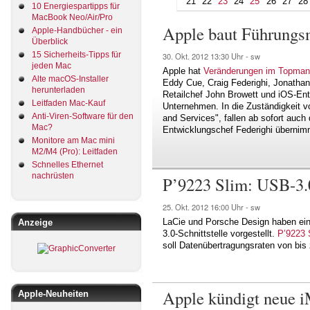
21
22
23
24
25
26
27
28
10 Energiespartipps für
MacBook Neo/Air/Pro
Apple baut Führungs
Apple-Handbücher - ein
Überblick
15 Sicherheits-Tipps für
30. Okt. 2012
13:30 Uhr -
sw
jeden Mac
Apple hat
Veränderungen im Topma
Alte macOS-Installer
Eddy Cue, Craig Federighi, Jonathan
herunterladen
Retailchef John Browett und iOS-Ent
Leitfaden Mac-Kauf
Unternehmen. In die Zuständigkeit v
Anti-Viren-Software für den
and Services", fallen ab sofort auch
Mac?
Entwicklungschef Federighi übernimm
Monitore am Mac mini
M2/M4 (Pro): Leitfaden
Schnelles Ethernet
nachrüsten
P’9223 Slim: USB-3
25. Okt. 2012
16:00 Uhr -
sw
LaCie und Porsche Design haben ei
Anzeige
3.0-Schnittstelle vorgestellt.
P’9223 
soll Datenübertragungsraten von bis
Apple kündigt neue 
Apple-Neuheiten