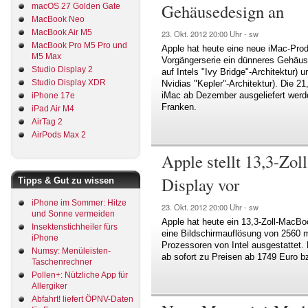
Gehäusedesign an
macOS 27 Golden Gate
MacBook Neo
MacBook Air M5
23. Okt. 2012
20:00 Uhr -
sw
MacBook Pro M5 Pro und
Apple hat heute eine neue iMac-Produ
M5 Max
Vorgängerserie ein dünneres Gehäus
Studio Display 2
auf Intels "Ivy Bridge"-Architektur) 
Studio Display XDR
Nvidias "Kepler"-Architektur). Die 21
iMac ab Dezember ausgeliefert werd
iPhone 17e
Franken.
iPad Air M4
AirTag 2
AirPods Max 2
Apple stellt 13,3-Zo
Display vor
Tipps & Gut zu wissen
iPhone im Sommer: Hitze
23. Okt. 2012
20:00 Uhr -
sw
und Sonne vermeiden
Apple hat heute ein 13,3-Zoll-MacBo
Insektenstichheiler fürs
eine Bildschirmauflösung von 2560 ma
iPhone
Prozessoren von Intel ausgestattet.
Numsy: Menüleisten-
ab sofort zu Preisen ab 1749 Euro bz
Taschenrechner
Pollen+: Nützliche App für
Allergiker
Abfahrt! liefert ÖPNV-Daten