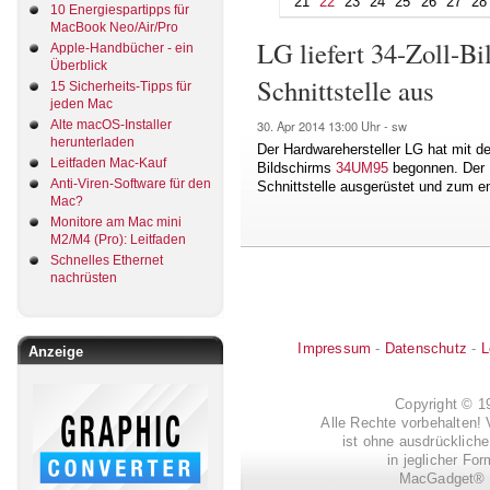
21
22
23
24
25
26
27
28
10 Energiespartipps für
MacBook Neo/Air/Pro
LG liefert 34-Zoll-B
Apple-Handbücher - ein
Überblick
Schnittstelle aus
15 Sicherheits-Tipps für
jeden Mac
Alte macOS-Installer
30. Apr 2014
13:00 Uhr -
sw
herunterladen
Der Hardwarehersteller LG hat mit d
Leitfaden Mac-Kauf
Bildschirms
34UM95
begonnen. Der M
Anti-Viren-Software für den
Schnittstelle ausgerüstet und zum e
Mac?
Monitore am Mac mini
M2/M4 (Pro): Leitfaden
Schnelles Ethernet
nachrüsten
Impressum
-
Datenschutz
-
L
Anzeige
Copyright © 
Alle Rechte vorbehalten! 
ist ohne ausdrückli
in jeglicher Fo
MacGadget® i