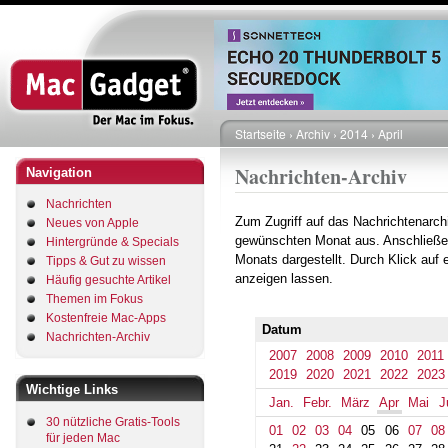
Direkt
zum
Inhalt
Startseite
Archiv
2014
April
Pfadnavigation
Nachrichten-Archiv
Navigation
Nachrichten
Zum Zugriff auf das Nachrichtenarch
Neues von Apple
gewünschten Monat aus. Anschließe
Hintergründe & Specials
Monats dargestellt. Durch Klick auf
Tipps & Gut zu wissen
anzeigen lassen.
Häufig gesuchte Artikel
Themen im Fokus
Kostenfreie Mac-Apps
Datum
Nachrichten-Archiv
2007
2008
2009
2010
2011
2019
2020
2021
2022
2023
Wichtige Links
Jan.
Febr.
März
Apr
Mai
J
30 nützliche Gratis-Tools
01
02
03
04
05
06
07
08
für jeden Mac