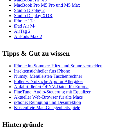
MacBook Pro M5 Pro und M5 Max
Studio Display 2
Studio Display XDR
iPhone 17e
iPad Air M4
AirTag 2
AirPods Max 2
Tipps & Gut zu wissen
iPhone im Sommer: Hitze und Sonne vermeiden
Insektenstichheiler fürs iPhone
Numsy: Menüleisten-Taschenrechner
Pollen+: Nützliche App für Allergiker
Abfahrt! liefert ÖPNV-Daten für Europa
FineTune: Audio-Steuerung mit Equalizer
Aktueller Web-Browser für alte Macs
iPhone: Reinigung und Desinfektion
Kostenfreie Mac-Gelegenheitsspiele
Hintergründe