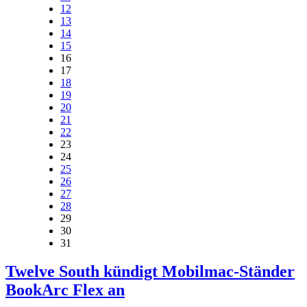
12
13
14
15
16
17
18
19
20
21
22
23
24
25
26
27
28
29
30
31
Twelve South kündigt Mobilmac-Ständer
BookArc Flex an