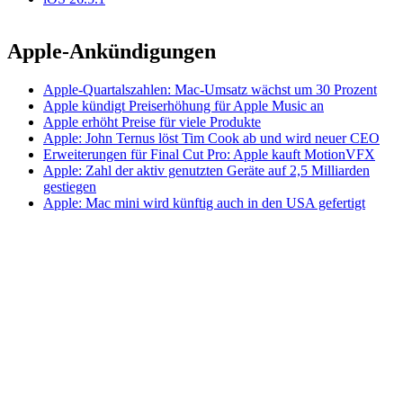
Apple-Ankündigungen
Apple-Quartalszahlen: Mac-Umsatz wächst um 30 Prozent
Apple kündigt Preiserhöhung für Apple Music an
Apple erhöht Preise für viele Produkte
Apple: John Ternus löst Tim Cook ab und wird neuer CEO
Erweiterungen für Final Cut Pro: Apple kauft MotionVFX
Apple: Zahl der aktiv genutzten Geräte auf 2,5 Milliarden
gestiegen
Apple: Mac mini wird künftig auch in den USA gefertigt