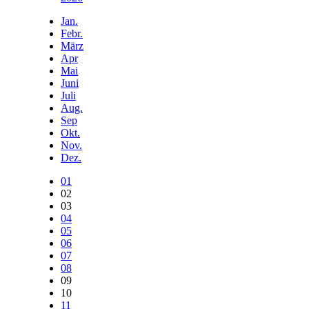
Jan.
Febr.
März
Apr
Mai
Juni
Juli
Aug.
Sep
Okt.
Nov.
Dez.
01
02
03
04
05
06
07
08
09
10
11