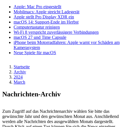
Apple: Mac Pro eingestellt
Mobilmacs: Apple streicht Ladegerät
Apple stellt Pro Display XDR ein
macOS 14: Support-Ende im Herbst
Computertastatur reinigen
Wi-Fi 8 verspricht zuverlässigere Verbindungen
macOS 27 und Time Capsule
iPhone beim Motorradfahren: Apple warnt vor Schäden am
Kamerasystem
Neue Spiele für macOS
Startseite
Archiv
Pfadnavigation
2024
March
Nachrichten-Archiv
Zum Zugriff auf das Nachrichtenarchiv wählen Sie bitte das
gewünschte Jahr und den gewünschten Monat aus. Anschließend
werden alle Nachrichten des ausgewählten Monats dargestellt.
Durch Klick auf einen Tag können Sie sich die News einzelner