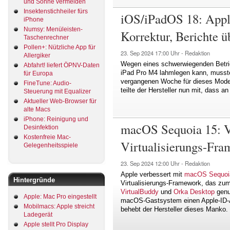
und Sonne vermeiden
Insektenstichheiler fürs
iOS/iPadOS 18: Apple
iPhone
Numsy: Menüleisten-
Korrektur, Berichte 
Taschenrechner
Pollen+: Nützliche App für
23. Sep 2024
17:00 Uhr -
Redaktion
Allergiker
Wegen eines schwerwiegenden Betrieb
Abfahrt! liefert ÖPNV-Daten
iPad Pro M4 lahmlegen kann, musste 
für Europa
vergangenen Woche für dieses Mode
FineTune: Audio-
teilte der Hersteller nun mit, dass a
Steuerung mit Equalizer
Aktueller Web-Browser für
alte Macs
iPhone: Reinigung und
macOS Sequoia 15: V
Desinfektion
Kostenfreie Mac-
Virtualisierungs-Fr
Gelegenheitsspiele
23. Sep 2024
12:00 Uhr -
Redaktion
Apple verbessert mit
macOS Sequoi
Hintergründe
Virtualisierungs-Framework, das zu
VirtualBuddy
und
Orka Desktop
genut
Apple: Mac Pro eingestellt
macOS-Gastsystem einen Apple-ID-A
Mobilmacs: Apple streicht
behebt der Hersteller dieses Manko.
Ladegerät
Apple stellt Pro Display