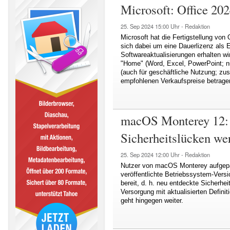
Microsoft: Office 202
25. Sep 2024
15:00 Uhr -
Redaktion
Microsoft hat die Fertigstellung vo
sich dabei um eine Dauerlizenz als E
Softwareaktualisierungen erhalten w
"Home" (Word, Excel, PowerPoint; n
(auch für geschäftliche Nutzung; zusä
empfohlenen Verkaufspreise betrage
macOS Monterey 12: 
Sicherheitslücken we
25. Sep 2024
12:00 Uhr -
Redaktion
Nutzer von macOS Monterey aufgepass
veröffentlichte Betriebssystem-Vers
bereit, d. h. neu entdeckte Sicherhe
Versorgung mit aktualisierten Defini
geht hingegen weiter.