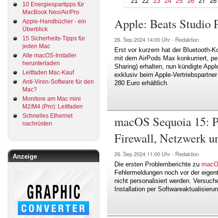
21
22
23
24
25
26
27
28
10 Energiespartipps für
MacBook Neo/Air/Pro
Apple: Beats Studio P
Apple-Handbücher - ein
Überblick
15 Sicherheits-Tipps für
26. Sep 2024
14:00 Uhr -
Redaktion
jeden Mac
Erst vor kurzem hat der Bluetooth-K
Alte macOS-Installer
mit dem AirPods Max konkurriert, p
herunterladen
Sharing) erhalten, nun kündigte Apple
Leitfaden Mac-Kauf
exklusiv beim Apple-Vertriebspartne
Anti-Viren-Software für den
280 Euro erhältlich.
Mac?
Monitore am Mac mini
M2/M4 (Pro): Leitfaden
Schnelles Ethernet
macOS Sequoia 15: Pr
nachrüsten
Firewall, Netzwerk 
26. Sep 2024
11:00 Uhr -
Redaktion
Anzeige
Die ersten Problemberichte zu
macO
Fehlermeldungen noch vor der eigent
nicht personalisiert werden. Versuch
Installation per Softwareaktualisier