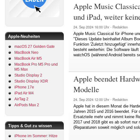
Apple Music Classica
und iPad, weiter kei
24. Sep 2024
16:00 Uhr -
Redaktion
Apple Music Classical für iPhone und
Apple-Neuheiten
"Dieses Update beinhaltet Album Bo
Funktion 'Zuletzt hinzugefügt' innerh
macOS 27 Golden Gate
besteht weiterhin: Die Software läu
MacBook Neo
watchOS (während Android bereits sei
MacBook Air M5
MacBook Pro M5 Pro und
M5 Max
Studio Display 2
Apple beendet Hardw
Studio Display XDR
Modelle
iPhone 17e
iPad Air M4
AirTag 2
24. Sep 2024
12:00 Uhr -
Redaktion
AirPods Max 2
Apple hat in diesem Monat die Hard
Jahren 2015 und 2016 beendet. Für di
Ersatzteile mehr und nimmt keine Re
2017 und 2018 gibt es ab sofort nur
Tipps & Gut zu wissen
(Reparaturen soweit möglich und sola
iPhone im Sommer: Hitze