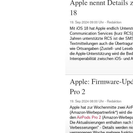
Apple nennt Details 
18
19. Sep 2024
09:00 Uhr -
Redaktion
Mit iOS 18 hat Apple endlich Unters
Communication Services (kurz RCS) e
Jahren unterstützte RCS ist der S
Textmitteilungen auch die Übertragu
wie Ortsangaben (Zustell- und Leseb
die Apple-Unterstützung wird die Be
Interoperabilität zwischen iOS- und 
Apple: Firmware-Upda
Pro 2
19. Sep 2024
08:00 Uhr -
Redaktion
Apple hat zur Wochenmitte zwei Air
(Amazon-Werbepartnerlink*) wird die 
den
AirPods Pro 2
(Amazon-Werbepart
Die Aktualisierungen enthalten nach 
Verbesserungen" - Details werden nic
vergangenen Woche mehrere funktion