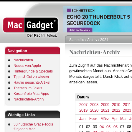
Direkt
zum
Inhalt
Startseite
Archiv
2024
Pfadnavigation
Nachrichten-Archiv
Navigation
Nachrichten
Zum Zugriff auf das Nachrichtenarch
Neues von Apple
gewünschten Monat aus. Anschließe
Hintergründe & Specials
Monats dargestellt. Durch Klick auf
Tipps & Gut zu wissen
anzeigen lassen.
Häufig gesuchte Artikel
Themen im Fokus
Kostenfreie Mac-Apps
Datum
Nachrichten-Archiv
2007
2008
2009
2010
2011
2019
2020
2021
2022
2023
Wichtige Links
Jan.
Febr.
März
Apr
Mai
J
30 nützliche Gratis-Tools
01
02
03
04
05
06
07
08
für jeden Mac