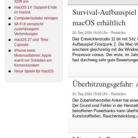
XDR ein
macOS 14: Support-Ende
Survival-Aufbauspiel 
im Herbst
Computertastatur reinigen
macOS erhältlich
Wi-Fi 8 verspricht
zuverlässigere
20. Sep 2024
16:00 Uhr -
Redaktion
Verbindungen
Das Entwicklerstudio 11 bit mit Sitz
macOS 27 und Time
Aufbauspiel Frostpunk 2. Die Mac-V
Capsule
erscheint gleichzeitig mit der Wind
iPhone beim
Prozessor voraus. Der erste, im Jahr 
Motorradfahren: Apple
fast durchweg sehr gute Bewertunge
warnt vor Schäden am
Kamerasystem
Neue Spiele für macOS
Überhitzungsgefahr: 
20. Sep 2024
15:00 Uhr -
Redaktion
Der Zubehörhersteller Anker hat eine
Der Grund sind Fehler in der Herste
betroffenen Powerbanks kann überh
Kunststoffteilen, Rauchentwicklung 