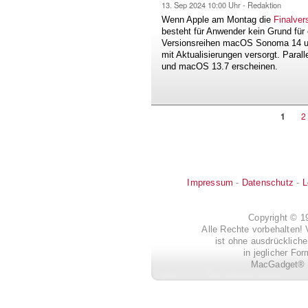
13. Sep 2024
10:00 Uhr -
Redaktion
Wenn Apple am Montag die
Finalve
besteht für Anwender kein Grund für
Versionsreihen macOS Sonoma 14 un
mit Aktualisierungen versorgt. Par
und macOS 13.7 erscheinen.
Aktuel
1
S
2
Seitennummerierung
Seite
Impressum
-
Datenschutz
-
L
Copyright © 
Alle Rechte vorbehalten! 
ist ohne ausdrückli
in jeglicher Fo
MacGadget® i