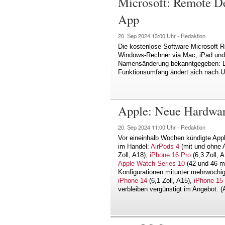
Microsoft: Remote De
App
20. Sep 2024
13:00 Uhr -
Redaktion
Die kostenlose Software Microsoft R
Windows-Rechner via Mac, iPad und i
Namensänderung bekanntgegeben: D
Funktionsumfang ändert sich nach 
Apple: Neue Hardware
20. Sep 2024
11:00 Uhr -
Redaktion
Vor eineinhalb Wochen kündigte Apple
im Handel:
AirPods 4
(mit und ohne
Zoll, A18),
iPhone 16 Pro
(6,3 Zoll, 
Apple Watch Series 10
(42 und 46 mm
Konfigurationen mitunter mehrwöchig
iPhone 14
(6,1 Zoll, A15),
iPhone 15
verbleiben vergünstigt im Angebot. 