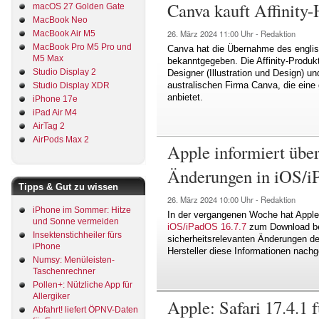
Canva kauft Affinity-
macOS 27 Golden Gate
MacBook Neo
26. März 2024
11:00 Uhr -
Redaktion
MacBook Air M5
MacBook Pro M5 Pro und
Canva hat die Übernahme des englisc
M5 Max
bekanntgegeben. Die Affinity-Produkt
Studio Display 2
Designer (Illustration und Design) un
australischen Firma Canva, die eine
Studio Display XDR
anbietet.
iPhone 17e
iPad Air M4
AirTag 2
AirPods Max 2
Apple informiert über
Änderungen in iOS/iP
Tipps & Gut zu wissen
26. März 2024
10:00 Uhr -
Redaktion
iPhone im Sommer: Hitze
In der vergangenen Woche hat Appl
und Sonne vermeiden
iOS/iPadOS 16.7.7
zum Download bere
Insektenstichheiler fürs
sicherheitsrelevanten Änderungen de
iPhone
Hersteller diese Informationen nachge
Numsy: Menüleisten-
Taschenrechner
Pollen+: Nützliche App für
Allergiker
Apple: Safari 17.4.1
Abfahrt! liefert ÖPNV-Daten