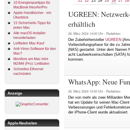
21
22
23
24
25
26
27
28
10 Energiespartipps für
MacBook Neo/Air/Pro
UGREEN: Netzwerk-S
Apple-Handbücher - ein
Überblick
erhältlich
15 Sicherheits-Tipps für
jeden Mac
Alte macOS-Installer
26. März 2024
14:00 Uhr -
Redaktion
herunterladen
Der Zubehörhersteller
UGREEN
(Ama
Leitfaden Mac-Kauf
Vorbestellungsphase für die zu Jah
Anti-Viren-Software für den
(NAS) gestartet. Unter dem Namen N
Mac?
acht Laufwerkseinschüben (SATA) fü
Monitore am Mac mini
kommen.
M2/M4 (Pro): Leitfaden
Schnelles Ethernet
nachrüsten
WhatsApp: Neue Funk
26. März 2024
13:00 Uhr -
Redaktion
Anzeige
Der von mehr als zwei Milliarden 
hat ein Update für seinen Mac-Client
Verbesserungen und Fehlerkorrekture
der iPhone-Client wurde aktualisiert.
Apple-Neuheiten