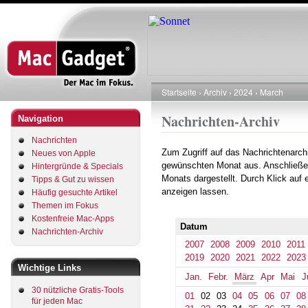
Direkt
zum
Inhalt
Startseite
Archiv
2024
March
Pfadnavigation
Nachrichten-Archiv
Navigation
Nachrichten
Zum Zugriff auf das Nachrichtenarch
Neues von Apple
gewünschten Monat aus. Anschließe
Hintergründe & Specials
Monats dargestellt. Durch Klick auf
Tipps & Gut zu wissen
anzeigen lassen.
Häufig gesuchte Artikel
Themen im Fokus
Kostenfreie Mac-Apps
Datum
Nachrichten-Archiv
2007
2008
2009
2010
2011
2019
2020
2021
2022
2023
Wichtige Links
Jan.
Febr.
März
Apr
Mai
J
30 nützliche Gratis-Tools
01
02
03
04
05
06
07
08
für jeden Mac