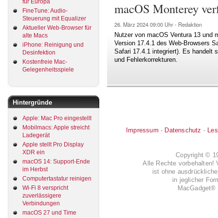
für Europa
macOS Monterey ver
FineTune: Audio-
Steuerung mit Equalizer
26. März 2024
09:00 Uhr -
Redaktion
Aktueller Web-Browser für
Nutzer von macOS Ventura 13 und m
alte Macs
Version 17.4.1 des Web-Browsers Saf
iPhone: Reinigung und
Safari 17.4.1 integriert). Es handel
Desinfektion
und Fehlerkorrekturen.
Kostenfreie Mac-
Gelegenheitsspiele
Hintergründe
Apple: Mac Pro eingestellt
Mobilmacs: Apple streicht
Impressum
-
Datenschutz
-
Les
Ladegerät
Apple stellt Pro Display
XDR ein
Copyright © 
macOS 14: Support-Ende
Alle Rechte vorbehalten! 
im Herbst
ist ohne ausdrückli
Computertastatur reinigen
in jeglicher Fo
Wi-Fi 8 verspricht
MacGadget® i
zuverlässigere
Verbindungen
macOS 27 und Time