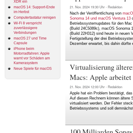
XDR ein
21. Nov. 2024
19:30 Uhr -
Redaktion
macOS 14: Support-Ende
im Herbst
Nach der Veröffentlichung von
macOS
Computertastatur reinigen
Sonoma 14 und macOS Ventura 13
d
Wi-Fi 8 verspricht
Betriebssystemupdates für den Mac 
zuverlässigere
(Build 24C5089c), macOS Sonoma 14
Verbindungen
(Build 22H312) sind heute in neuen 
macOS 27 und Time
Fertigstellung der drei Betriebssyste
Capsule
Dezember erwartet, bis dahin dürfte 
iPhone beim
Motorradfahren: Apple
warnt vor Schäden am
Kamerasystem
Virtualisierung älte
Neue Spiele für macOS
Macs: Apple arbeite
21. Nov. 2024
12:00 Uhr -
Redaktion
Apple hat ein Problem bestätigt, das
Auf diesen Rechnern können ältere 
virtualisiert werden. Der Fehler stec
Betriebssystems und soll demnächs
100 Milliarden Songs