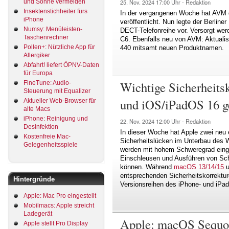
25. Nov. 2024
17:00 Uhr -
Redaktion
und Sonne vermeiden
Insektenstichheiler fürs
In der vergangenen Woche hat AVM d
iPhone
veröffentlicht. Nun legte der Berline
Numsy: Menüleisten-
DECT-Telefonreihe vor. Versorgt w
Taschenrechner
C6. Ebenfalls neu von AVM: Aktual
Pollen+: Nützliche App für
440 mitsamt neuen Produktnamen.
Allergiker
Abfahrt! liefert ÖPNV-Daten
für Europa
Wichtige Sicherheits
FineTune: Audio-
Steuerung mit Equalizer
und iOS/iPadOS 16 ge
Aktueller Web-Browser für
alte Macs
iPhone: Reinigung und
22. Nov. 2024
12:00 Uhr -
Redaktion
Desinfektion
In dieser Woche hat Apple zwei neu 
Kostenfreie Mac-
Sicherheitslücken im Unterbau des 
Gelegenheitsspiele
werden mit hohem Schweregrad einge
Einschleusen und Ausführen von Sch
können. Während
macOS 13/14/15
u
entsprechenden Sicherheitskorrektur
Hintergründe
Versionsreihen des iPhone- und iPa
Apple: Mac Pro eingestellt
Mobilmacs: Apple streicht
Ladegerät
Apple: macOS Sequoia
Apple stellt Pro Display