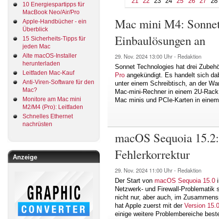
21
22
23
24
25
26
27
28
10 Energiespartipps für
MacBook Neo/Air/Pro
Mac mini M4: Sonnet
Apple-Handbücher - ein
Überblick
Einbaulösungen an
15 Sicherheits-Tipps für
jeden Mac
Alte macOS-Installer
29. Nov. 2024
13:00 Uhr -
Redaktion
herunterladen
Sonnet Technologies hat drei Zubeh
Leitfaden Mac-Kauf
Pro
angekündigt. Es handelt sich d
Anti-Viren-Software für den
unter einem Schreibtisch, an der Wa
Mac?
Mac-mini-Rechner in einem 2U-Rack
Monitore am Mac mini
Mac minis und PCIe-Karten in einem 
M2/M4 (Pro): Leitfaden
Schnelles Ethernet
nachrüsten
macOS Sequoia 15.2: 
Fehlerkorrektur
Anzeige
29. Nov. 2024
11:00 Uhr -
Redaktion
Der Start von
macOS Sequoia 15.0
i
Netzwerk- und Firewall-Problematik s
nicht nur, aber auch, im Zusammensp
hat Apple zuerst mit der
Version 15.
einige weitere Problembereiche best