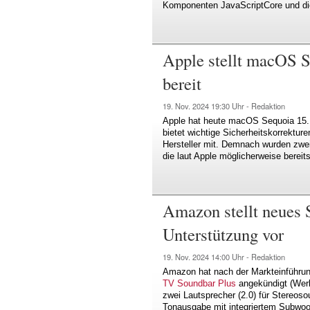
Komponenten JavaScriptCore und di
Apple stellt macOS 
bereit
19. Nov. 2024
19:30 Uhr -
Redaktion
Apple hat heute macOS Sequoia 15.1.
bietet wichtige Sicherheitskorrekture
Hersteller mit. Demnach wurden zwei
die laut Apple möglicherweise bereit
Amazon stellt neues 
Unterstützung vor
19. Nov. 2024
14:00 Uhr -
Redaktion
Amazon hat nach der Markteinführu
TV Soundbar Plus
angekündigt (Werb
zwei Lautsprecher (2.0) für Stereosou
Tonausgabe mit integriertem Subwoo