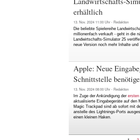
Landwirtschafts-Simu
erhältlich
13. Nov. 2024
11:00 Uhr -
Redaktion
Die beliebte Spielereihe Landwirtsch
millionenfach verkauft - geht in die
Landwirtschafts-Simulator 25 veröffen
neue Version noch mehr Inhalte und 
Apple: Neue Eingabe
Schnittstelle benöti
13. Nov. 2024
08:00 Uhr -
Redaktion
Im Zuge der Ankündigung der
ersten
aktualisierte Eingabegeräte auf de
Magic Trackpad sind ab sofort mit 
anstelle des Lightnings-Ports ausge
einen kleinen Haken.
Aktuel
1
S
2