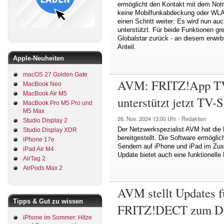
ermöglicht den Kontakt mit dem Notr
keine Mobilfunkabdeckung oder WLAN
einen Schritt weiter: Es wird nun au
unterstützt. Für beide Funktionen gre
Globalstar zurück - an diesem erwirb
Anteil.
Apple-Neuheiten
macOS 27 Golden Gate
AVM: FRITZ!App TV
MacBook Neo
MacBook Air M5
unterstützt jetzt TV-
MacBook Pro M5 Pro und
M5 Max
26. Nov. 2024
13:00 Uhr -
Redaktion
Studio Display 2
Der Netzwerkspezialist AVM hat die
Studio Display XDR
bereitgestellt. Die Software ermögli
iPhone 17e
Sendern auf iPhone und iPad im Zu
iPad Air M4
Update bietet auch eine funktionelle
AirTag 2
AirPods Max 2
AVM stellt Updates 
Tipps & Gut zu wissen
FRITZ!DECT zum Do
iPhone im Sommer: Hitze