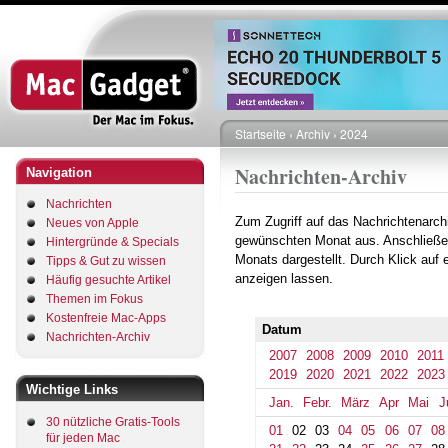
Direkt
zum
Inhalt
Startseite
Archiv
2024
Pfadnavigation
Nachrichten-Archiv
Navigation
Nachrichten
Zum Zugriff auf das Nachrichtenarch
Neues von Apple
gewünschten Monat aus. Anschließe
Hintergründe & Specials
Monats dargestellt. Durch Klick auf
Tipps & Gut zu wissen
anzeigen lassen.
Häufig gesuchte Artikel
Themen im Fokus
Kostenfreie Mac-Apps
Datum
Nachrichten-Archiv
2007
2008
2009
2010
2011
2019
2020
2021
2022
2023
Wichtige Links
Jan.
Febr.
März
Apr
Mai
J
30 nützliche Gratis-Tools
01
02
03
04
05
06
07
08
für jeden Mac