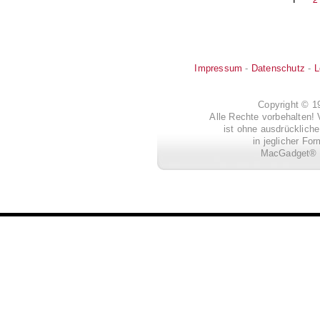
Seitennummerierung
Seite
Impressum
-
Datenschutz
-
L
Copyright © 
Alle Rechte vorbehalten! 
ist ohne ausdrückli
in jeglicher Fo
MacGadget® i