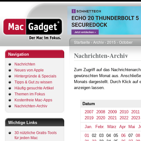
Direkt
zum
Inhalt
Startseite
Archiv
2015
October
Pfadnavigation
Nachrichten-Archiv
Navigation
Nachrichten
Zum Zugriff auf das Nachrichtenarch
Neues von Apple
gewünschten Monat aus. Anschließe
Hintergründe & Specials
Monats dargestellt. Durch Klick auf
Tipps & Gut zu wissen
anzeigen lassen.
Häufig gesuchte Artikel
Themen im Fokus
Kostenfreie Mac-Apps
Datum
Nachrichten-Archiv
2007
2008
2009
2010
2011
2019
2020
2021
2022
2023
Wichtige Links
Jan.
Febr.
März
Apr
Mai
J
30 nützliche Gratis-Tools
01
02
03
04
05
06
07
08
für jeden Mac