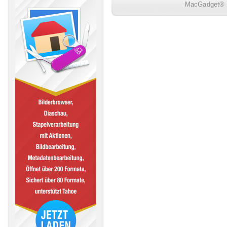
MacGadget® i