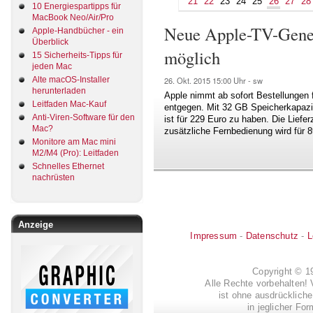
21
22
23
24
25
26
27
28
10 Energiespartipps für
MacBook Neo/Air/Pro
Neue Apple-TV-Genera
Apple-Handbücher - ein
Überblick
möglich
15 Sicherheits-Tipps für
jeden Mac
Alte macOS-Installer
26. Okt. 2015
15:00 Uhr -
sw
herunterladen
Apple nimmt ab sofort Bestellungen f
Leitfaden Mac-Kauf
entgegen. Mit 32 GB Speicherkapazit
Anti-Viren-Software für den
ist für 229 Euro zu haben. Die Liefer
Mac?
zusätzliche Fernbedienung wird für 
Monitore am Mac mini
M2/M4 (Pro): Leitfaden
Schnelles Ethernet
nachrüsten
Anzeige
Impressum
-
Datenschutz
-
L
Copyright © 
Alle Rechte vorbehalten! 
ist ohne ausdrückli
in jeglicher Fo