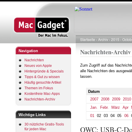
Startseite
Archiv
2015
Octob
Pfadnavigation
Nachrichten-Archiv
Navigation
Nachrichten
Zum Zugriff auf das Nachrich
Neues von Apple
alle Nachrichten des ausgewäh
Hintergründe & Specials
lassen.
Tipps & Gut zu wissen
Häufig gesuchte Artikel
Themen im Fokus
Datum
Kostenfreie Mac-Apps
2007
2008
2009
2010
Nachrichten-Archiv
Jan.
Febr.
März
Apr
Wichtige Links
01
02
03
04
05
06
30 nützliche Gratis-Tools
OWC: USB-C-Dock 
für jeden Mac