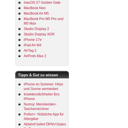
macOS 27 Golden Gate
MacBook Neo
MacBook Air M5
MacBook Pro M5 Pro und
M5 Max
Studio Display 2
Studio Display XDR
iPhone 17e
iPad Air M4
AirTag 2
AirPods Max 2
Tipps & Gut zu wissen
iPhone im Sommer: Hitze
und Sonne vermeiden
Insektenstichheiler fürs
iPhone
Numsy: Menüleisten-
Taschenrechner
Pollen+: Nützliche App für
Allergiker
Abfahrt! liefert ÖPNV-Daten