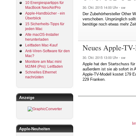
10 Energiespartipps für
30. Okt. 2015
14:00 Uhr -
sw
MacBook Neo/Air/Pro
Apple-Handbücher - ein
Der Zubehörhersteller Other 
Überblick
verschoben. Ursprünglich sollt
15 Sicherheits-Tipps für
benötige noch etwas mehr Zeit
jeden Mac
Alte macOS-Installer
herunterladen
Neues Apple-TV-M
Leitfaden Mac-Kauf
Anti-Viren-Software für den
Mac?
30. Okt. 2015
13:00 Uhr -
sw
Monitore am Mac mini
Apple hat den Startschuss für
M2/M4 (Pro): Leitfaden
außerdem ist sie ab sofort i
Schnelles Ethernet
Apple-TV-Modell kostet 179 Eu
nachrüsten
229 Franken.
Anzeige
I
Apple-Neuheiten