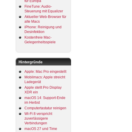
für Europa
FineTune: Audio-
Steuerung mit Equalizer
Aktueller Web-Browser für
alte Macs
iPhone: Reinigung und
Desinfektion
Kostenfreie Mac-
Gelegenheitsspiele
Hintergründe
Apple: Mac Pro eingestellt
Mobilmacs: Apple streicht
Ladegerät
Apple stellt Pro Display
XDR ein
macOS 14: Support-Ende
im Herbst
Computertastatur reinigen
Wi-Fi 8 verspricht
zuverlässigere
Verbindungen
macOS 27 und Time