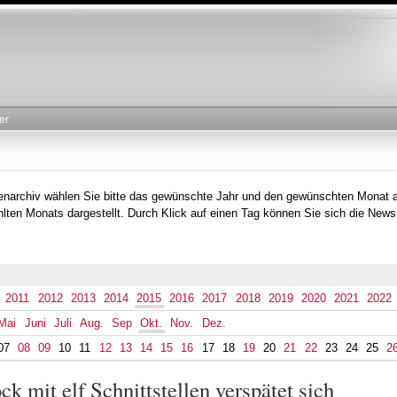
Direkt
zum
Inhalt
er
tenarchiv wählen Sie bitte das gewünschte Jahr und den gewünschten Monat 
lten Monats dargestellt. Durch Klick auf einen Tag können Sie sich die News
2011
2012
2013
2014
2015
2016
2017
2018
2019
2020
2021
2022
Mai
Juni
Juli
Aug.
Sep
Okt.
Nov.
Dez.
07
08
09
10
11
12
13
14
15
16
17
18
19
20
21
22
23
24
25
2
mit elf Schnittstellen verspätet sich