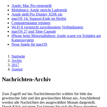
Apple: Mac Pro eingestellt
Mobilmacs: Apple streicht Ladegerät
Apple stellt Pro Display XDR ein
macOS 14: Support-Ende im Herbst
Computertastatur reinigen
Wi-Fi 8 verspricht zuverlässigere Verbindungen
macOS 27 und Time Capsule
iPhone beim Motorradfahren: Apple warnt vor Schäden am
Kamerasystem
Neue Spiele für macOS
Startseite
Archiv
Pfadnavigation
2017
August
Nachrichten-Archiv
Zum Zugriff auf das Nachrichtenarchiv wählen Sie bitte das
gewünschte Jahr und den gewünschten Monat aus. Anschließend
werden alle Nachrichten des ausgewählten Monats dargestellt.
Durch Klick auf einen Tag können Sie sich die News einzelner