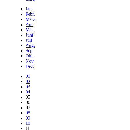
Jan.
Febr.
März
Apr
Mai
Juni
Juli
Aug.
Sep
Okt.
Nov.
Dez.
01
02
03
04
05
06
07
08
09
10
11