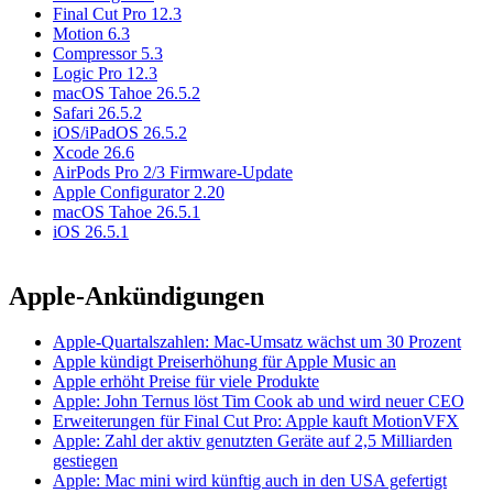
Final Cut Pro 12.3
Motion 6.3
Compressor 5.3
Logic Pro 12.3
macOS Tahoe 26.5.2
Safari 26.5.2
iOS/iPadOS 26.5.2
Xcode 26.6
AirPods Pro 2/3 Firmware-Update
Apple Configurator 2.20
macOS Tahoe 26.5.1
iOS 26.5.1
Apple-Ankündigungen
Apple-Quartalszahlen: Mac-Umsatz wächst um 30 Prozent
Apple kündigt Preiserhöhung für Apple Music an
Apple erhöht Preise für viele Produkte
Apple: John Ternus löst Tim Cook ab und wird neuer CEO
Erweiterungen für Final Cut Pro: Apple kauft MotionVFX
Apple: Zahl der aktiv genutzten Geräte auf 2,5 Milliarden
gestiegen
Apple: Mac mini wird künftig auch in den USA gefertigt