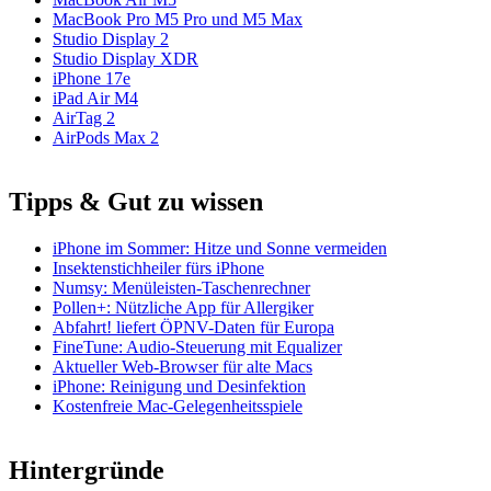
MacBook Pro M5 Pro und M5 Max
Studio Display 2
Studio Display XDR
iPhone 17e
iPad Air M4
AirTag 2
AirPods Max 2
Tipps & Gut zu wissen
iPhone im Sommer: Hitze und Sonne vermeiden
Insektenstichheiler fürs iPhone
Numsy: Menüleisten-Taschenrechner
Pollen+: Nützliche App für Allergiker
Abfahrt! liefert ÖPNV-Daten für Europa
FineTune: Audio-Steuerung mit Equalizer
Aktueller Web-Browser für alte Macs
iPhone: Reinigung und Desinfektion
Kostenfreie Mac-Gelegenheitsspiele
Hintergründe