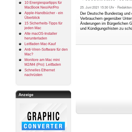
10 Energiespartipps für
25. Juni 2021
15:30 Uhr -
Redaktion
MacBook Neo/Air/Pro
Apple-Handbücher - ein
Der Deutsche Bundestag und d
Überblick
Verbrauchern gegenüber Untern
15 Sicherheits-Tipps für
Änderungen im Bürgerlichen Ge
jeden Mac
und Kündigungsfristen zu sch
Alte macOS-Installer
herunterladen
Leitfaden Mac-Kauf
Anti-Viren-Software für den
Mac?
Monitore am Mac mini
M2/M4 (Pro): Leitfaden
Schnelles Ethernet
nachrüsten
Anzeige