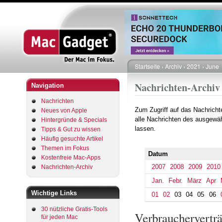
Startseite
Archiv
2021
June
Pfadnavigation
Nachrichten-Archiv
Navigation
Nachrichten
Zum Zugriff auf das Nachrich
Neues von Apple
alle Nachrichten des ausgewäh
Hintergründe & Specials
lassen.
Tipps & Gut zu wissen
Häufig gesuchte Artikel
Themen im Fokus
Datum
Kostenfreie Mac-Apps
2007
2008
2009
2010
Nachrichten-Archiv
Jan.
Febr.
März
Apr
Wichtige Links
01
02
03
04
05
06
30 nützliche Gratis-Tools
Verbrauchervertr
für jeden Mac