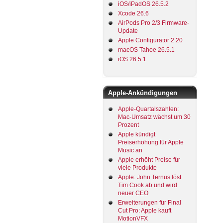
iOS/iPadOS 26.5.2
Xcode 26.6
AirPods Pro 2/3 Firmware-
Update
Apple Configurator 2.20
macOS Tahoe 26.5.1
iOS 26.5.1
Apple-Ankündigungen
Apple-Quartalszahlen:
Mac-Umsatz wächst um 30
Prozent
Apple kündigt
Preiserhöhung für Apple
Music an
Apple erhöht Preise für
viele Produkte
Apple: John Ternus löst
Tim Cook ab und wird
neuer CEO
Erweiterungen für Final
Cut Pro: Apple kauft
MotionVFX