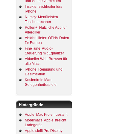
und Sonne vermeiden
Insektenstichheiler fürs
iPhone
Numsy: Menüleisten-
Taschenrechner
Pollen+: Nützliche App für
Allergiker
Abfahrt! liefert ÖPNV-Daten
für Europa
FineTune: Audio-
Steuerung mit Equalizer
Aktueller Web-Browser für
alte Macs
iPhone: Reinigung und
Desinfektion
Kostenfreie Mac-
Gelegenheitsspiele
Hintergründe
Apple: Mac Pro eingestellt
Mobilmacs: Apple streicht
Ladegerät
Apple stellt Pro Display