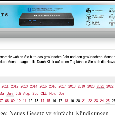
Direkt
zum
Inhalt
tenarchiv wählen Sie bitte das gewünschte Jahr und den gewünschten Monat 
lten Monats dargestellt. Durch Klick auf einen Tag können Sie sich die News
2011
2012
2013
2014
2015
2016
2017
2018
2019
2020
2021
2022
Mai
Juni
Juli
Aug.
Sep
Okt.
Nov.
Dez.
07
08
09
10
11
12
13
14
15
16
17
18
19
20
21
22
23
24
25
2
äge: Neues Gesetz vereinfacht Kündigungen