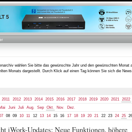
Direkt
zum
Inhalt
er
tenarchiv wählen Sie bitte das gewünschte Jahr und den gewünschten Monat 
lten Monats dargestellt. Durch Klick auf einen Tag können Sie sich die News
2011
2012
2013
2014
2015
2016
2017
2018
2019
2020
2021
2022
Mai
Juni
Juli
Aug.
Sep
Okt.
Nov.
Dez.
07
08
09
10
11
12
13
14
15
16
17
18
19
20
21
22
23
24
25
2
cht iWork-Updates: Neue Funktionen, höhere