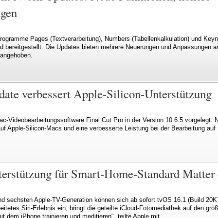
ngen
programme Pages (Textverarbeitung), Numbers (Tabellenkalkulation) und Keyno
d bereitgestellt. Die Updates bieten mehrere Neuerungen und Anpassungen 
 angehoben.
date verbessert Apple-Silicon-Unterstützung
ac-Videobearbeitungssoftware Final Cut Pro in der Version 10.6.5 vorgelegt. N
f Apple-Silicon-Macs und eine verbesserte Leistung bei der Bearbeitung auf
terstützung für Smart-Home-Standard Matter 
 und sechsten Apple-TV-Generation können sich ab sofort tvOS 16.1 (Build 20K
beitetes Siri-Erlebnis ein, bringt die geteilte iCloud-Fotomediathek auf den g
it dem iPhone trainieren und meditieren", teilte Apple mit.