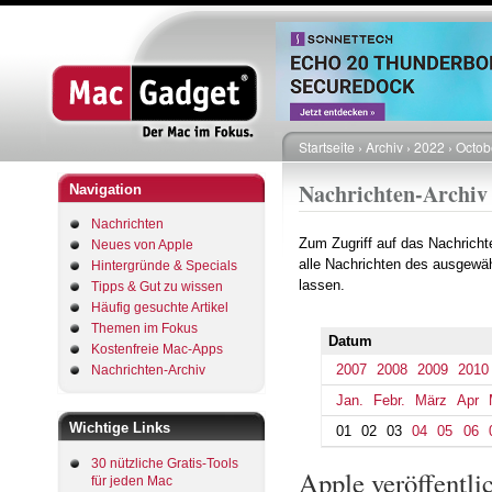
Startseite
Archiv
2022
Octob
Pfadnavigation
Nachrichten-Archiv
Navigation
Nachrichten
Zum Zugriff auf das Nachrich
Neues von Apple
alle Nachrichten des ausgewäh
Hintergründe & Specials
lassen.
Tipps & Gut zu wissen
Häufig gesuchte Artikel
Themen im Fokus
Datum
Kostenfreie Mac-Apps
2007
2008
2009
2010
Nachrichten-Archiv
Jan.
Febr.
März
Apr
Wichtige Links
01
02
03
04
05
06
30 nützliche Gratis-Tools
Apple veröffentli
für jeden Mac