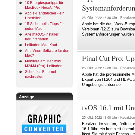
10 Energiespartipps für
Systemanforderu
MacBook Neo/Air/Pro
Apple-Handbücher - ein
25. Okt. 2022
18:30 Uhr -
Redaktion
Überblick
15 Sicherheits-Tipps für
Apple hat die drei iWork-Büro
jeden Mac
Versionen (12.2) zum Downloa
Systemanforderungen wurden
Alte macOS-Installer
herunterladen
Leitfaden Mac-Kauf
Anti-Viren-Software für den
Final Cut Pro: Up
Mac?
Monitore am Mac mini
M2/M4 (Pro): Leitfaden
25. Okt. 2022
12:00 Uhr -
Redaktion
Schnelles Ethernet
Apple hat die professionelle M
nachrüsten
Export von H.264 und HEVC au
Umgebungslichtsensor.
Anzeige
tvOS 16.1 mit Un
25. Okt. 2022
11:00 Uhr -
Redaktion
Besitzer der vierten, fünften
16.1 führt ein komplett überar
lässt Sie mit Apple Fitness+ m