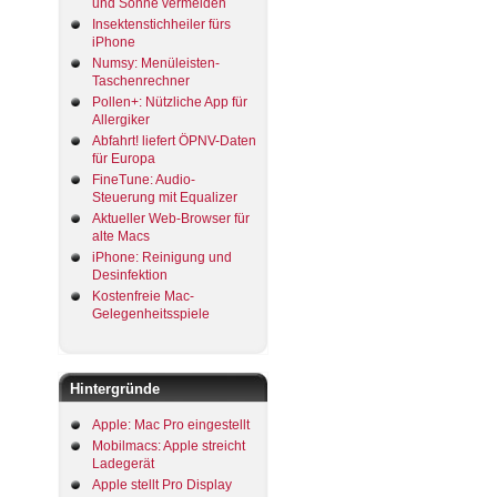
und Sonne vermeiden
Insektenstichheiler fürs
iPhone
Numsy: Menüleisten-
Taschenrechner
Pollen+: Nützliche App für
Allergiker
Abfahrt! liefert ÖPNV-Daten
für Europa
FineTune: Audio-
Steuerung mit Equalizer
Aktueller Web-Browser für
alte Macs
iPhone: Reinigung und
Desinfektion
Kostenfreie Mac-
Gelegenheitsspiele
Hintergründe
Apple: Mac Pro eingestellt
Mobilmacs: Apple streicht
Ladegerät
Apple stellt Pro Display