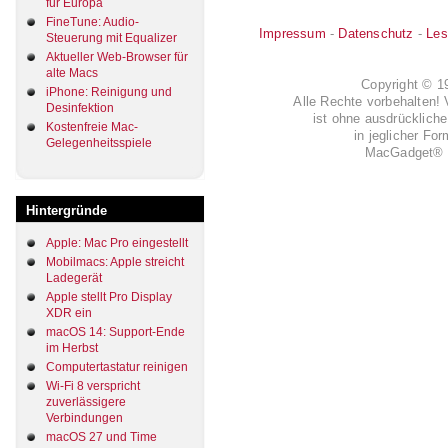
für Europa
FineTune: Audio-
Impressum
-
Datenschutz
-
Les
Steuerung mit Equalizer
Aktueller Web-Browser für
alte Macs
Copyright © 
iPhone: Reinigung und
Alle Rechte vorbehalten! 
Desinfektion
ist ohne ausdrückli
Kostenfreie Mac-
in jeglicher Fo
Gelegenheitsspiele
MacGadget® i
Hintergründe
Apple: Mac Pro eingestellt
Mobilmacs: Apple streicht
Ladegerät
Apple stellt Pro Display
XDR ein
macOS 14: Support-Ende
im Herbst
Computertastatur reinigen
Wi-Fi 8 verspricht
zuverlässigere
Verbindungen
macOS 27 und Time