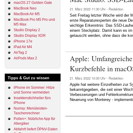
macOS 27 Golden Gate
MacBook Neo
21. März 2022
11:30 Uhr -
Redaktion
MacBook Air M5
Seit Freitag letzter Woche wird der 
MacBook Pro M5 Pro und
erste Reparaturexperten die neue D
M5 Max
wichtige Erkenntnis: Das SSD-Laufwerk
Studio Display 2
einem Steckplatz. Damit kann es im 
getauscht werden, ohne dass die ko
Studio Display XDR
iPhone 17e
iPad Air M4
AirTag 2
Apple: Umfangreiche
AirPods Max 2
Kurzbefehle in macO
21. März 2022
10:30 Uhr -
Redaktion
Tipps & Gut zu wissen
Apple hat weitere Einzelheiten zur 
iPhone im Sommer: Hitze
bekanntgegeben, die seit einer Woc
und Sonne vermeiden
Verbesserungen und Fehlerkorrekturen
Insektenstichheiler fürs
Neuerung von Monterey - implementi
iPhone
Numsy: Menüleisten-
Taschenrechner
Pollen+: Nützliche App für
Allergiker
Abfahrt! liefert ÖPNV-Daten