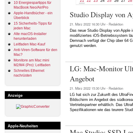
21
22
23
24
25
26
27
28
10 Energiespartipps für
MacBook Neo/Air/Pro
Studio Display von 
Apple-Handbücher - ein
Überblick
15 Sicherheits-Tipps für
21. März 2022
16:30 Uhr -
Redaktion
jeden Mac
Das neue Studio Display von Apple i
Alte macOS-Installer
modifiziertes iOS-Betriebssystem läu
herunterladen
Demnach verfügt der Chip über 64 G
Leitfaden Mac-Kauf
genutzt werden.
Anti-Viren-Software für den
Mac?
Monitore am Mac mini
M2/M4 (Pro): Leitfaden
LG: Mac-Monitor Ult
Schnelles Ethernet
nachrüsten
Angebot
21. März 2022
15:30 Uhr -
Redaktion
LG hat sich zur Zukunft des UltraFin
Anzeige
Bildschirm im Angebot des südkorean
Vertriebspartner erhältlich. Das Ultr
Spezifikationen wie das teurere Stud
Apple-Neuheiten
Mac Studio: SSD-Lau