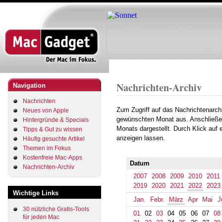
Direkt
zum
Inhalt
Startseite
Archiv
2022
March
Pfadnavigation
Nachrichten-Archiv
Navigation
Nachrichten
Zum Zugriff auf das Nachrichtenarch
Neues von Apple
gewünschten Monat aus. Anschließe
Hintergründe & Specials
Monats dargestellt. Durch Klick auf
Tipps & Gut zu wissen
anzeigen lassen.
Häufig gesuchte Artikel
Themen im Fokus
Kostenfreie Mac-Apps
Datum
Nachrichten-Archiv
2007
2008
2009
2010
2011
2019
2020
2021
2022
2023
Wichtige Links
Jan.
Febr.
März
Apr
Mai
J
30 nützliche Gratis-Tools
01
02
03
04
05
06
07
08
für jeden Mac