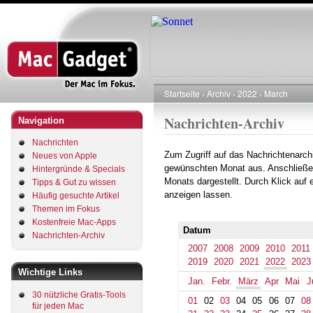
Direkt
zum
Inhalt
Startseite
Archiv
2022
March
Pfadnavigation
Nachrichten-Archiv
Navigation
Nachrichten
Zum Zugriff auf das Nachrichtenarch
Neues von Apple
gewünschten Monat aus. Anschließe
Hintergründe & Specials
Monats dargestellt. Durch Klick auf
Tipps & Gut zu wissen
anzeigen lassen.
Häufig gesuchte Artikel
Themen im Fokus
Kostenfreie Mac-Apps
Datum
Nachrichten-Archiv
2007
2008
2009
2010
2011
2019
2020
2021
2022
2023
Wichtige Links
Jan.
Febr.
März
Apr
Mai
J
30 nützliche Gratis-Tools
01
02
03
04
05
06
07
08
für jeden Mac