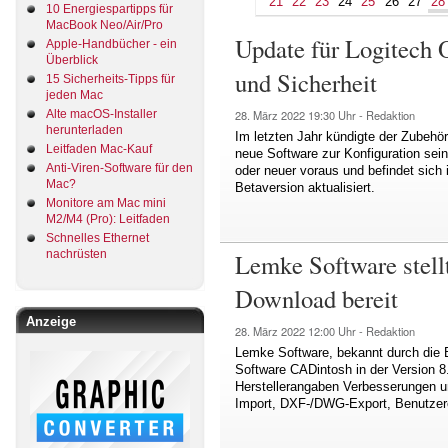
21
22
23
24
25
26
27
28
10 Energiespartipps für
MacBook Neo/Air/Pro
Update für Logitech O
Apple-Handbücher - ein
Überblick
und Sicherheit
15 Sicherheits-Tipps für
jeden Mac
Alte macOS-Installer
28. März 2022
19:30 Uhr -
Redaktion
herunterladen
Im letzten Jahr kündigte der Zubehö
Leitfaden Mac-Kauf
neue Software zur Konfiguration sei
Anti-Viren-Software für den
oder neuer voraus und befindet sich 
Mac?
Betaversion aktualisiert.
Monitore am Mac mini
M2/M4 (Pro): Leitfaden
Schnelles Ethernet
nachrüsten
Lemke Software stel
Download bereit
Anzeige
28. März 2022
12:00 Uhr -
Redaktion
Lemke Software, bekannt durch die 
Software CADintosh in der Version 8.
Herstellerangaben Verbesserungen 
Import, DXF-/DWG-Export, Benutzero