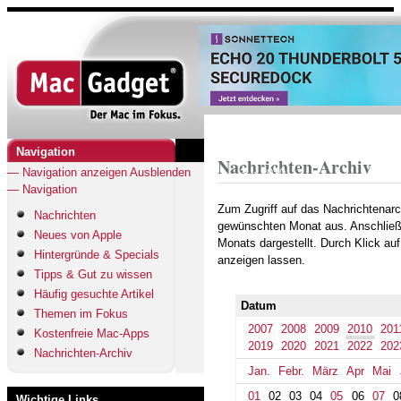
Direkt
zum
Inhalt
Startseite
Pfadnavigation
Navigation
Archiv
Nachrichten-Archiv
— Navigation anzeigen
Ausblenden
2010
— Navigation
October
Zum Zugriff auf das Nachrichtenar
Nachrichten
gewünschten Monat aus. Anschließ
Neues von Apple
Monats dargestellt. Durch Klick au
Hintergründe & Specials
anzeigen lassen.
Tipps & Gut zu wissen
Häufig gesuchte Artikel
Datum
Themen im Fokus
2007
2008
2009
2010
201
Kostenfreie Mac-Apps
2019
2020
2021
2022
202
Nachrichten-Archiv
Jan.
Febr.
März
Apr
Mai
01
02
03
04
05
06
07
0
Wichtige Links