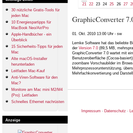
21
22
23
24
25
26
27
2
30 nützliche Gratis-Tools für
jeden Mac
GraphicConverter 7.
10 Energiespartipps für
MacBook Neo/Air/Pro
01. Okt. 2010
13:00 Uhr -
sw
Apple-Handbücher - ein
Überblick
Lemke Software hat das beliebte 
15 Sicherheits-Tipps für jeden
der
Version 7.0
(89,5 MB, mehrsprach
Mac
GraphicConverter 7.0 wartet mit ein
Benutzeroberfläche (Cocoa-basiert)
Alte macOS-Installer
zoombare Vorschaubilder im Browse
herunterladen
Mehrprozessorunterstützung, übersi
Leitfaden Mac-Kauf
Mehrfachkonvertierung und Darstel
Anti-Viren-Software für den
Mac?
Monitore am Mac mini M2/M4
(Pro): Leitfaden
Schnelles Ethernet nachrüsten
Impressum
-
Datenschutz
-
L
Anzeige