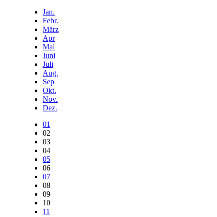
Jan.
Febr.
März
Apr
Mai
Juni
Juli
Aug.
Sep
Okt.
Nov.
Dez.
01
02
03
04
05
06
07
08
09
10
11