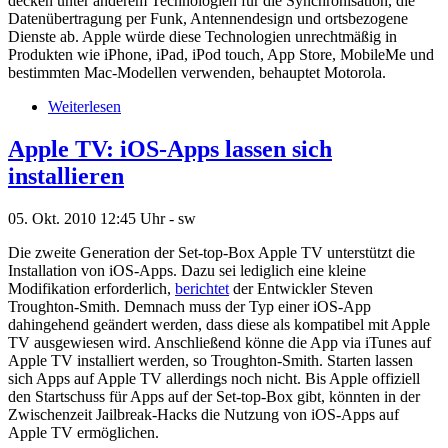
decken unter anderem Technologien für die Synchronisation, die
Datenübertragung per Funk, Antennendesign und ortsbezogene
Dienste ab. Apple würde diese Technologien unrechtmäßig in
Produkten wie iPhone, iPad, iPod touch, App Store, MobileMe und
bestimmten Mac-Modellen verwenden, behauptet Motorola.
Weiterlesen
Apple TV: iOS-Apps lassen sich
installieren
05. Okt. 2010
12:45 Uhr -
sw
Die zweite Generation der Set-top-Box Apple TV unterstützt die
Installation von iOS-Apps. Dazu sei lediglich eine kleine
Modifikation erforderlich,
berichtet
der Entwickler Steven
Troughton-Smith. Demnach muss der Typ einer iOS-App
dahingehend geändert werden, dass diese als kompatibel mit Apple
TV ausgewiesen wird. Anschließend könne die App via iTunes auf
Apple TV installiert werden, so Troughton-Smith. Starten lassen
sich Apps auf Apple TV allerdings noch nicht. Bis Apple offiziell
den Startschuss für Apps auf der Set-top-Box gibt, könnten in der
Zwischenzeit Jailbreak-Hacks die Nutzung von iOS-Apps auf
Apple TV ermöglichen.