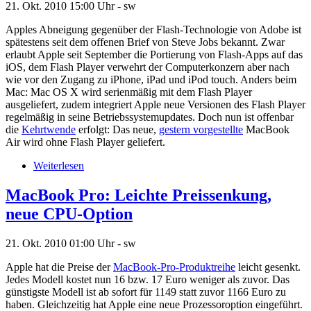
21. Okt. 2010
15:00 Uhr -
sw
Apples Abneigung gegenüber der Flash-Technologie von Adobe ist
spätestens seit dem offenen Brief von Steve Jobs bekannt. Zwar
erlaubt Apple seit September die Portierung von Flash-Apps auf das
iOS, dem Flash Player verwehrt der Computerkonzern aber nach
wie vor den Zugang zu iPhone, iPad und iPod touch. Anders beim
Mac: Mac OS X wird serienmäßig mit dem Flash Player
ausgeliefert, zudem integriert Apple neue Versionen des Flash Player
regelmäßig in seine Betriebssystemupdates. Doch nun ist offenbar
die
Kehrtwende
erfolgt: Das neue,
gestern vorgestellte
MacBook
Air wird ohne Flash Player geliefert.
Weiterlesen
MacBook Pro: Leichte Preissenkung,
neue CPU-Option
21. Okt. 2010
01:00 Uhr -
sw
Apple hat die Preise der
MacBook-Pro-Produktreihe
leicht gesenkt.
Jedes Modell kostet nun 16 bzw. 17 Euro weniger als zuvor. Das
günstigste Modell ist ab sofort für 1149 statt zuvor 1166 Euro zu
haben. Gleichzeitig hat Apple eine neue Prozessoroption eingeführt.