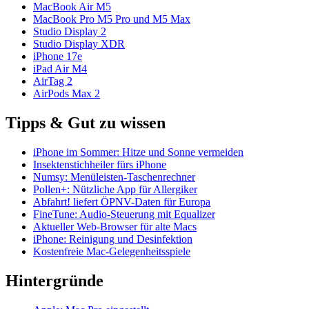
MacBook Air M5
MacBook Pro M5 Pro und M5 Max
Studio Display 2
Studio Display XDR
iPhone 17e
iPad Air M4
AirTag 2
AirPods Max 2
Tipps & Gut zu wissen
iPhone im Sommer: Hitze und Sonne vermeiden
Insektenstichheiler fürs iPhone
Numsy: Menüleisten-Taschenrechner
Pollen+: Nützliche App für Allergiker
Abfahrt! liefert ÖPNV-Daten für Europa
FineTune: Audio-Steuerung mit Equalizer
Aktueller Web-Browser für alte Macs
iPhone: Reinigung und Desinfektion
Kostenfreie Mac-Gelegenheitsspiele
Hintergründe