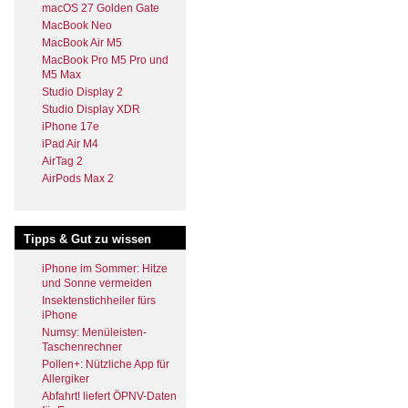
macOS 27 Golden Gate
MacBook Neo
MacBook Air M5
MacBook Pro M5 Pro und
M5 Max
Studio Display 2
Studio Display XDR
iPhone 17e
iPad Air M4
AirTag 2
AirPods Max 2
Tipps & Gut zu wissen
iPhone im Sommer: Hitze
und Sonne vermeiden
Insektenstichheiler fürs
iPhone
Numsy: Menüleisten-
Taschenrechner
Pollen+: Nützliche App für
Allergiker
Abfahrt! liefert ÖPNV-Daten