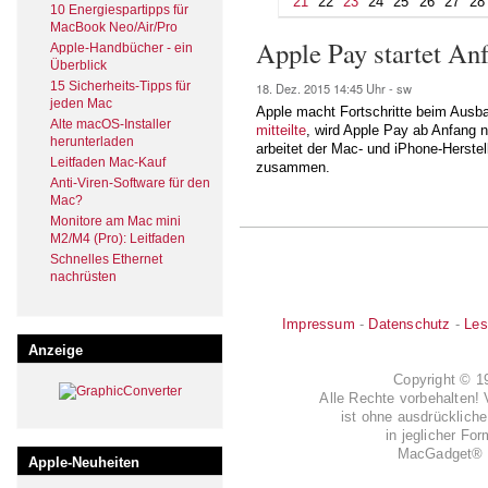
21
22
23
24
25
26
27
28
10 Energiespartipps für
MacBook Neo/Air/Pro
Apple Pay startet An
Apple-Handbücher - ein
Überblick
15 Sicherheits-Tipps für
18. Dez. 2015
14:45 Uhr -
sw
jeden Mac
Apple macht Fortschritte beim Ausb
Alte macOS-Installer
mitteilte
, wird Apple Pay ab Anfang 
herunterladen
arbeitet der Mac- und iPhone-Herste
Leitfaden Mac-Kauf
zusammen.
Anti-Viren-Software für den
Mac?
Monitore am Mac mini
M2/M4 (Pro): Leitfaden
Schnelles Ethernet
nachrüsten
Impressum
-
Datenschutz
-
Les
Anzeige
Copyright © 
Alle Rechte vorbehalten! 
ist ohne ausdrückli
in jeglicher Fo
MacGadget® i
Apple-Neuheiten