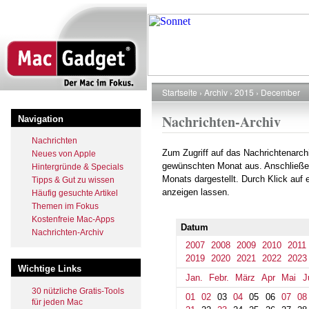
Direkt
zum
Inhalt
Startseite
Archiv
2015
December
Pfadnavigation
Nachrichten-Archiv
Navigation
Nachrichten
Zum Zugriff auf das Nachrichtenarch
Neues von Apple
gewünschten Monat aus. Anschließe
Hintergründe & Specials
Monats dargestellt. Durch Klick auf
Tipps & Gut zu wissen
anzeigen lassen.
Häufig gesuchte Artikel
Themen im Fokus
Kostenfreie Mac-Apps
Datum
Nachrichten-Archiv
2007
2008
2009
2010
2011
2019
2020
2021
2022
2023
Wichtige Links
Jan.
Febr.
März
Apr
Mai
J
30 nützliche Gratis-Tools
01
02
03
04
05
06
07
08
für jeden Mac