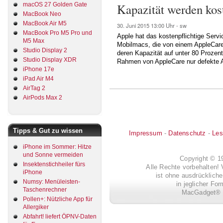
macOS 27 Golden Gate
Kapazität werden kos
MacBook Neo
MacBook Air M5
30. Juni 2015
13:00 Uhr -
sw
MacBook Pro M5 Pro und
Apple hat das kostenpflichtige Serv
M5 Max
Mobilmacs, die von einem AppleCare
Studio Display 2
deren Kapazität auf unter 80 Prozent
Studio Display XDR
Rahmen von AppleCare nur defekte 
iPhone 17e
iPad Air M4
AirTag 2
AirPods Max 2
Tipps & Gut zu wissen
Impressum
-
Datenschutz
-
Les
iPhone im Sommer: Hitze
und Sonne vermeiden
Copyright © 
Insektenstichheiler fürs
Alle Rechte vorbehalten! 
iPhone
ist ohne ausdrückli
Numsy: Menüleisten-
in jeglicher Fo
Taschenrechner
MacGadget® i
Pollen+: Nützliche App für
Allergiker
Abfahrt! liefert ÖPNV-Daten