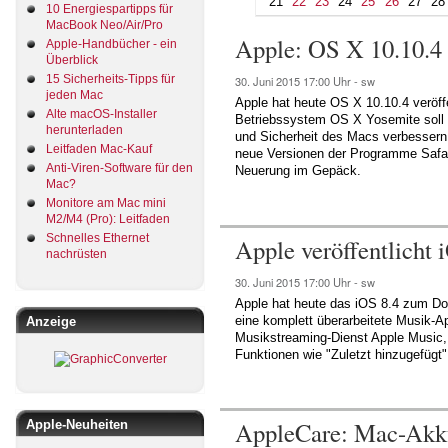
21
22
23
24
25
26
27
28
10 Energiespartipps für
MacBook Neo/Air/Pro
Apple: OS X 10.10.4 
Apple-Handbücher - ein
Überblick
15 Sicherheits-Tipps für
30. Juni 2015
17:00 Uhr -
sw
jeden Mac
Apple hat heute OS X 10.10.4 veröffe
Alte macOS-Installer
Betriebssystem OS X Yosemite soll na
herunterladen
und Sicherheit des Macs verbessern.
Leitfaden Mac-Kauf
neue Versionen der Programme Safari
Anti-Viren-Software für den
Neuerung im Gepäck.
Mac?
Monitore am Mac mini
M2/M4 (Pro): Leitfaden
Schnelles Ethernet
Apple veröffentlicht 
nachrüsten
30. Juni 2015
17:00 Uhr -
sw
Apple hat heute das iOS 8.4 zum Down
eine komplett überarbeitete Musik-A
Anzeige
Musikstreaming-Dienst Apple Music,
Funktionen wie "Zuletzt hinzugefügt",
AppleCare: Mac-Akku
Apple-Neuheiten