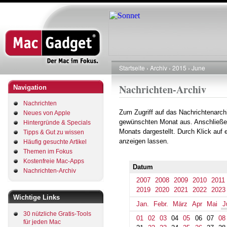
Direkt
zum
Inhalt
Startseite
Archiv
2015
June
Pfadnavigation
Nachrichten-Archiv
Navigation
Nachrichten
Zum Zugriff auf das Nachrichtenarch
Neues von Apple
gewünschten Monat aus. Anschließe
Hintergründe & Specials
Monats dargestellt. Durch Klick auf
Tipps & Gut zu wissen
anzeigen lassen.
Häufig gesuchte Artikel
Themen im Fokus
Kostenfreie Mac-Apps
Datum
Nachrichten-Archiv
2007
2008
2009
2010
2011
2019
2020
2021
2022
2023
Wichtige Links
Jan.
Febr.
März
Apr
Mai
J
30 nützliche Gratis-Tools
01
02
03
04
05
06
07
08
für jeden Mac