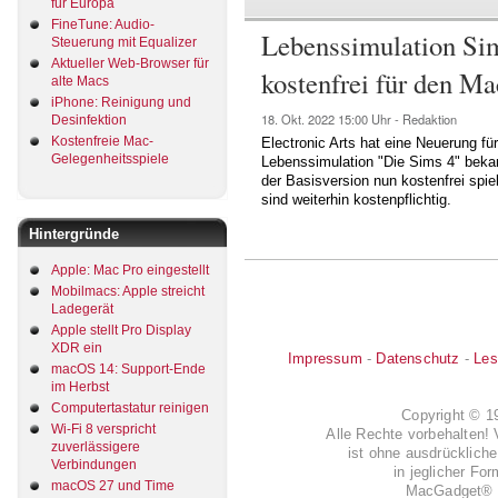
für Europa
FineTune: Audio-
Lebenssimulation Sims
Steuerung mit Equalizer
Aktueller Web-Browser für
kostenfrei für den Ma
alte Macs
iPhone: Reinigung und
18. Okt. 2022
15:00 Uhr -
Redaktion
Desinfektion
Kostenfreie Mac-
Electronic Arts hat eine Neuerung fü
Gelegenheitsspiele
Lebenssimulation "Die Sims 4" beka
der Basisversion nun kostenfrei spie
sind weiterhin kostenpflichtig.
Hintergründe
Apple: Mac Pro eingestellt
Mobilmacs: Apple streicht
Ladegerät
Apple stellt Pro Display
XDR ein
Impressum
-
Datenschutz
-
Les
macOS 14: Support-Ende
im Herbst
Computertastatur reinigen
Copyright © 
Wi-Fi 8 verspricht
Alle Rechte vorbehalten! 
zuverlässigere
ist ohne ausdrückli
Verbindungen
in jeglicher Fo
macOS 27 und Time
MacGadget® i