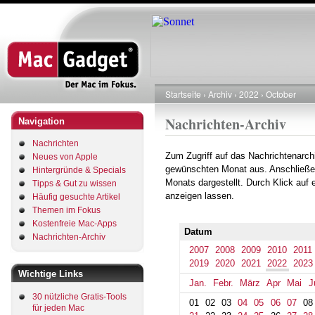
Direkt
zum
Inhalt
Startseite
Archiv
2022
October
Pfadnavigation
Nachrichten-Archiv
Navigation
Nachrichten
Zum Zugriff auf das Nachrichtenarch
Neues von Apple
gewünschten Monat aus. Anschließe
Hintergründe & Specials
Monats dargestellt. Durch Klick auf
Tipps & Gut zu wissen
anzeigen lassen.
Häufig gesuchte Artikel
Themen im Fokus
Kostenfreie Mac-Apps
Datum
Nachrichten-Archiv
2007
2008
2009
2010
2011
2019
2020
2021
2022
2023
Wichtige Links
Jan.
Febr.
März
Apr
Mai
J
30 nützliche Gratis-Tools
01
02
03
04
05
06
07
08
für jeden Mac