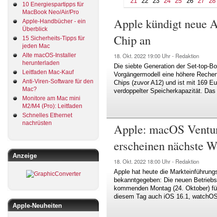
21
22
23
24
25
26
27
28
10 Energiespartipps für
MacBook Neo/Air/Pro
Apple kündigt neue 
Apple-Handbücher - ein
Überblick
Chip an
15 Sicherheits-Tipps für
jeden Mac
Alte macOS-Installer
18. Okt. 2022
19:00 Uhr -
Redaktion
herunterladen
Die siebte Generation der Set-top-B
Leitfaden Mac-Kauf
Vorgängermodell eine höhere Rechen-
Anti-Viren-Software für den
Chips (zuvor A12) und ist mit 169 Eu
Mac?
verdoppelter Speicherkapazität. Das
Monitore am Mac mini
M2/M4 (Pro): Leitfaden
Schnelles Ethernet
nachrüsten
Apple: macOS Ventur
erscheinen nächste W
Anzeige
18. Okt. 2022
18:00 Uhr -
Redaktion
Apple hat heute die Markteinführun
bekanntgegeben: Die neuen Betrie
kommenden Montag (24. Oktober) für
diesem Tag auch iOS 16.1, watchOS
Apple-Neuheiten