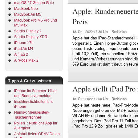
macOS 27 Golden Gate
Apple: Runderneuerte
MacBook Neo
MacBook Air M5
Preis
MacBook Pro M5 Pro und
M5 Max
Studio Display 2
18. Okt. 2022
17:30 Uhr -
Redaktion
Studio Display XDR
Apple hat das iPad-Standardmodell i
iPhone 17e
vorgestellt. Einen Home-Button gibt 
obere Taste verlegt - wie bereits bei
iPad Air M4
statt 10,2 Zoll), ein schnellerer Pro
AirTag 2
und Kamera-Verbesserungen sind die
AirPods Max 2
579 Euro und ist damit deutlich teure
Tipps & Gut zu wissen
Apple stellt iPad Pr
iPhone im Sommer: Hitze
und Sonne vermeiden
18. Okt. 2022
17:00 Uhr -
Redaktion
Insektenstichheiler fürs
Apple hat heute neue iPad-Pro-Modell
iPhone
Neuerungen gehören der M2-Prozessor
Numsy: Menüleisten-
WLAN 6E und eine Schwebefunktion fü
Taschenrechner
angehoben. Das iPad Pro 11 Zoll kos
Pollen+: Nützliche App für
iPad Pro 12,9 Zoll gibt es ab 1449 E
Allergiker
Abfahrt! liefert ÖPNV-Daten