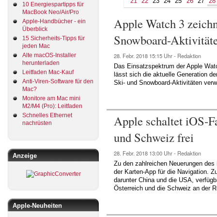
21
22
23
24
25
26
27
28
10 Energiespartipps für
MacBook Neo/Air/Pro
Apple Watch 3 zeichne
Apple-Handbücher - ein
Überblick
Snowboard-Aktivitäte
15 Sicherheits-Tipps für
jeden Mac
Alte macOS-Installer
28. Febr. 2018
15:15 Uhr -
Redaktion
herunterladen
Das Einsatzspektrum der Apple Watch 
Leitfaden Mac-Kauf
lässt sich die aktuelle Generation 
Anti-Viren-Software für den
Ski- und Snowboard-Aktivitäten ver
Mac?
Monitore am Mac mini
M2/M4 (Pro): Leitfaden
Schnelles Ethernet
Apple schaltet iOS-Fa
nachrüsten
und Schweiz frei
28. Febr. 2018
13:00 Uhr -
Redaktion
Anzeige
Zu den zahlreichen Neuerungen des i
der Karten-App für die Navigation. Z
darunter China und die USA, verfügb
Österreich und die Schweiz an der R
Apple-Neuheiten