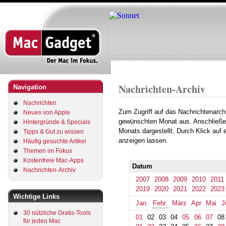
Direkt
zum
Inhalt
Startseite
Archiv
2018
February
Pfadnavigation
Nachrichten-Archiv
Navigation
Nachrichten
Zum Zugriff auf das Nachrichtenarch
Neues von Apple
gewünschten Monat aus. Anschließe
Hintergründe & Specials
Monats dargestellt. Durch Klick auf
Tipps & Gut zu wissen
anzeigen lassen.
Häufig gesuchte Artikel
Themen im Fokus
Kostenfreie Mac-Apps
Datum
Nachrichten-Archiv
2007
2008
2009
2010
2011
2019
2020
2021
2022
2023
Wichtige Links
Jan.
Febr.
März
Apr
Mai
J
30 nützliche Gratis-Tools
01
02
03
04
05
06
07
08
für jeden Mac