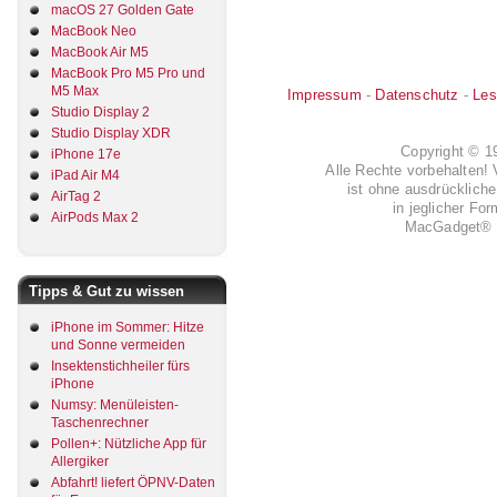
macOS 27 Golden Gate
MacBook Neo
MacBook Air M5
MacBook Pro M5 Pro und
M5 Max
Impressum
-
Datenschutz
-
Les
Studio Display 2
Studio Display XDR
Copyright © 
iPhone 17e
Alle Rechte vorbehalten! 
iPad Air M4
ist ohne ausdrückli
AirTag 2
in jeglicher Fo
AirPods Max 2
MacGadget® i
Tipps & Gut zu wissen
iPhone im Sommer: Hitze
und Sonne vermeiden
Insektenstichheiler fürs
iPhone
Numsy: Menüleisten-
Taschenrechner
Pollen+: Nützliche App für
Allergiker
Abfahrt! liefert ÖPNV-Daten