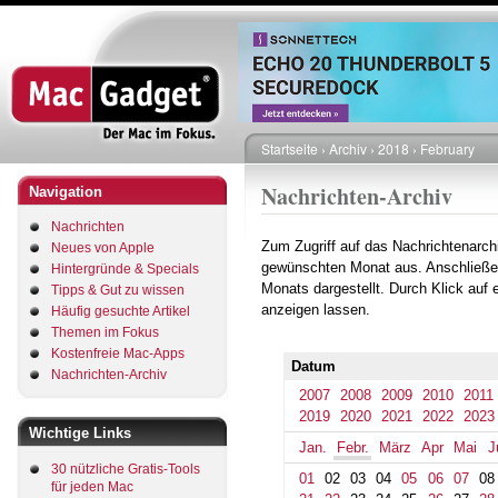
Direkt
zum
Inhalt
Startseite
Archiv
2018
February
Pfadnavigation
Nachrichten-Archiv
Navigation
Nachrichten
Zum Zugriff auf das Nachrichtenarch
Neues von Apple
gewünschten Monat aus. Anschließe
Hintergründe & Specials
Monats dargestellt. Durch Klick auf
Tipps & Gut zu wissen
anzeigen lassen.
Häufig gesuchte Artikel
Themen im Fokus
Kostenfreie Mac-Apps
Datum
Nachrichten-Archiv
2007
2008
2009
2010
2011
2019
2020
2021
2022
2023
Wichtige Links
Jan.
Febr.
März
Apr
Mai
J
30 nützliche Gratis-Tools
01
02
03
04
05
06
07
08
für jeden Mac