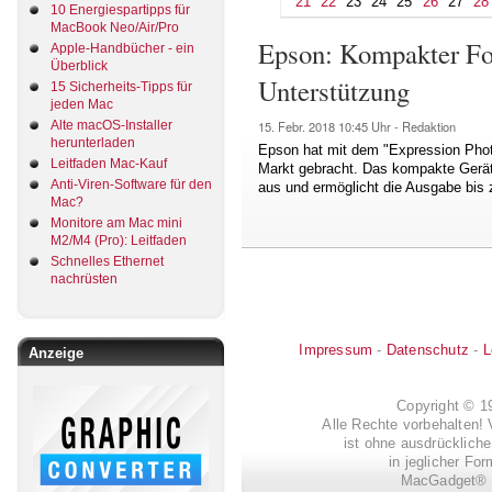
21
22
23
24
25
26
27
28
10 Energiespartipps für
MacBook Neo/Air/Pro
Epson: Kompakter Fo
Apple-Handbücher - ein
Überblick
Unterstützung
15 Sicherheits-Tipps für
jeden Mac
Alte macOS-Installer
15. Febr. 2018
10:45 Uhr -
Redaktion
herunterladen
Epson hat mit dem "Expression Pho
Leitfaden Mac-Kauf
Markt gebracht. Das kompakte Gerät 
Anti-Viren-Software für den
aus und ermöglicht die Ausgabe bis
Mac?
Monitore am Mac mini
M2/M4 (Pro): Leitfaden
Schnelles Ethernet
nachrüsten
Impressum
-
Datenschutz
-
L
Anzeige
Copyright © 
Alle Rechte vorbehalten! 
ist ohne ausdrückli
in jeglicher Fo
MacGadget® i