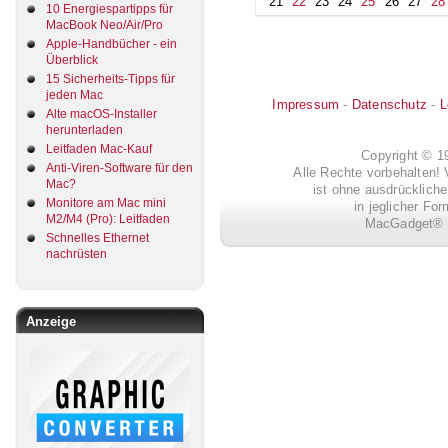
21
22
23
24
25
26
27
28
10 Energiespartipps für
MacBook Neo/Air/Pro
Apple-Handbücher - ein
Überblick
15 Sicherheits-Tipps für
jeden Mac
Impressum
-
Datenschutz
-
L
Alte macOS-Installer
herunterladen
Leitfaden Mac-Kauf
Copyright © 
Anti-Viren-Software für den
Alle Rechte vorbehalten! 
Mac?
ist ohne ausdrückli
Monitore am Mac mini
in jeglicher Fo
M2/M4 (Pro): Leitfaden
MacGadget® i
Schnelles Ethernet
nachrüsten
Anzeige