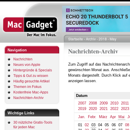
Direkt
zum
Inhalt
Startseite
Archiv
2018
May
Pfadnavigation
Nachrichten-Archiv
Navigation
Nachrichten
Zum Zugriff auf das Nachrichtenarch
Neues von Apple
gewünschten Monat aus. Anschließe
Hintergründe & Specials
Monats dargestellt. Durch Klick auf
Tipps & Gut zu wissen
anzeigen lassen.
Häufig gesuchte Artikel
Themen im Fokus
Kostenfreie Mac-Apps
Datum
Nachrichten-Archiv
2007
2008
2009
2010
2011
2019
2020
2021
2022
2023
Wichtige Links
Jan.
Febr.
März
Apr
Mai
J
30 nützliche Gratis-Tools
01
02
03
04
05
06
07
08
für jeden Mac