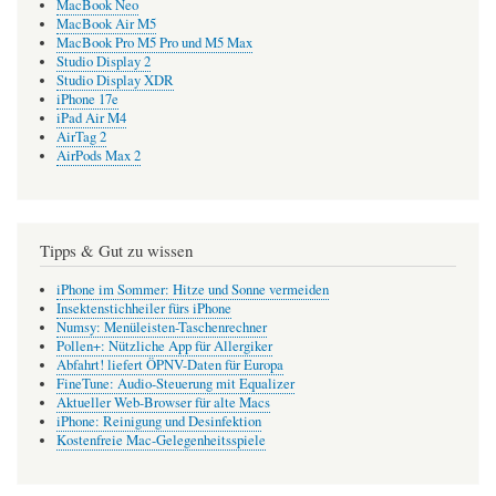
MacBook Neo
MacBook Air M5
MacBook Pro M5 Pro und M5 Max
Studio Display 2
Studio Display XDR
iPhone 17e
iPad Air M4
AirTag 2
AirPods Max 2
Tipps & Gut zu wissen
iPhone im Sommer: Hitze und Sonne vermeiden
Insektenstichheiler fürs iPhone
Numsy: Menüleisten-Taschenrechner
Pollen+: Nützliche App für Allergiker
Abfahrt! liefert ÖPNV-Daten für Europa
FineTune: Audio-Steuerung mit Equalizer
Aktueller Web-Browser für alte Macs
iPhone: Reinigung und Desinfektion
Kostenfreie Mac-Gelegenheitsspiele