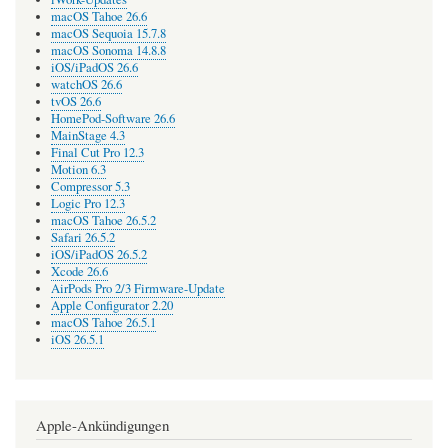
macOS Tahoe 26.6
macOS Sequoia 15.7.8
macOS Sonoma 14.8.8
iOS/iPadOS 26.6
watchOS 26.6
tvOS 26.6
HomePod-Software 26.6
MainStage 4.3
Final Cut Pro 12.3
Motion 6.3
Compressor 5.3
Logic Pro 12.3
macOS Tahoe 26.5.2
Safari 26.5.2
iOS/iPadOS 26.5.2
Xcode 26.6
AirPods Pro 2/3 Firmware-Update
Apple Configurator 2.20
macOS Tahoe 26.5.1
iOS 26.5.1
Apple-Ankündigungen