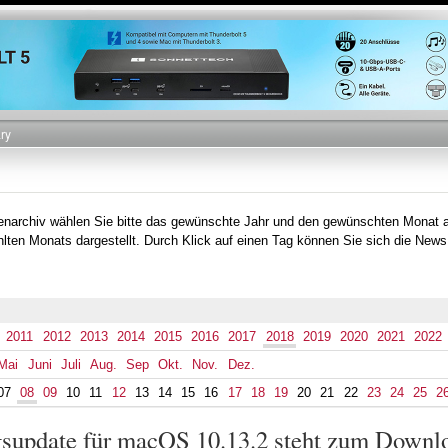
Direkt
zum
Inhalt
ry
tenarchiv wählen Sie bitte das gewünschte Jahr und den gewünschten Monat 
lten Monats dargestellt. Durch Klick auf einen Tag können Sie sich die News
2011
2012
2013
2014
2015
2016
2017
2018
2019
2020
2021
2022
Mai
Juni
Juli
Aug.
Sep
Okt.
Nov.
Dez.
07
08
09
10
11
12
13
14
15
16
17
18
19
20
21
22
23
24
25
2
supdate für macOS 10.13.2 steht zum Downlo