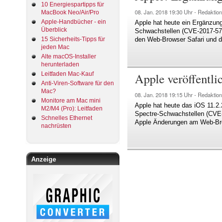
10 Energiespartipps für
08. Jan. 2018
19:30 Uhr -
Redaktion
MacBook Neo/Air/Pro
Apple-Handbücher - ein
Apple hat heute ein Ergänzung
Überblick
Schwachstellen (CVE-2017-575
15 Sicherheits-Tipps für
den Web-Browser Safari und d
jeden Mac
Alte macOS-Installer
herunterladen
Apple veröffentli
Leitfaden Mac-Kauf
Anti-Viren-Software für den
Mac?
08. Jan. 2018
19:15 Uhr -
Redaktion
Monitore am Mac mini
Apple hat heute das iOS 11.2.
M2/M4 (Pro): Leitfaden
Spectre-Schwachstellen (CVE-
Schnelles Ethernet
Apple Änderungen am Web-Bro
nachrüsten
Anzeige