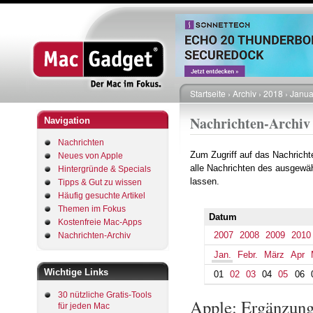
Startseite
Archiv
2018
Janua
Pfadnavigation
Nachrichten-Archiv
Navigation
Nachrichten
Zum Zugriff auf das Nachrich
Neues von Apple
alle Nachrichten des ausgewäh
Hintergründe & Specials
lassen.
Tipps & Gut zu wissen
Häufig gesuchte Artikel
Themen im Fokus
Datum
Kostenfreie Mac-Apps
2007
2008
2009
2010
Nachrichten-Archiv
Jan.
Febr.
März
Apr
Wichtige Links
01
02
03
04
05
06
30 nützliche Gratis-Tools
Apple: Ergänzung
für jeden Mac