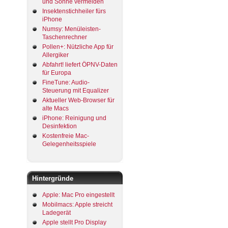
und Sonne vermeiden
Insektenstichheiler fürs
iPhone
Numsy: Menüleisten-
Taschenrechner
Pollen+: Nützliche App für
Allergiker
Abfahrt! liefert ÖPNV-Daten
für Europa
FineTune: Audio-
Steuerung mit Equalizer
Aktueller Web-Browser für
alte Macs
iPhone: Reinigung und
Desinfektion
Kostenfreie Mac-
Gelegenheitsspiele
Hintergründe
Apple: Mac Pro eingestellt
Mobilmacs: Apple streicht
Ladegerät
Apple stellt Pro Display