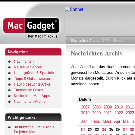
Direkt
zum
Inhalt
Startseite
Archiv
2024
October
Pfadnavigation
Nachrichten-Archiv
Navigation
Nachrichten
Zum Zugriff auf das Nachrichtenarch
Neues von Apple
gewünschten Monat aus. Anschließe
Hintergründe & Specials
Monats dargestellt. Durch Klick auf
Tipps & Gut zu wissen
anzeigen lassen.
Häufig gesuchte Artikel
Themen im Fokus
Kostenfreie Mac-Apps
Datum
Nachrichten-Archiv
2007
2008
2009
2010
2011
2019
2020
2021
2022
2023
Wichtige Links
Jan.
Febr.
März
Apr
Mai
J
30 nützliche Gratis-Tools
01
02
03
04
05
06
07
08
für jeden Mac