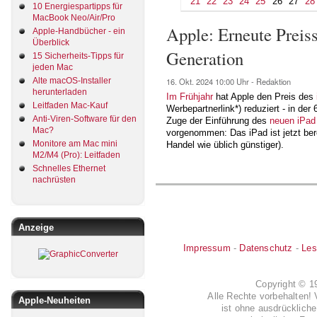
21
22
23
24
25
26
27
28
10 Energiespartipps für
MacBook Neo/Air/Pro
Apple: Erneute Preiss
Apple-Handbücher - ein
Überblick
Generation
15 Sicherheits-Tipps für
jeden Mac
Alte macOS-Installer
16. Okt. 2024
10:00 Uhr -
Redaktion
herunterladen
Im Frühjahr
hat Apple den Preis des
Leitfaden Mac-Kauf
Werbepartnerlink*) reduziert - in de
Anti-Viren-Software für den
Zuge der Einführung des
neuen iPad
Mac?
vorgenommen: Das iPad ist jetzt ber
Monitore am Mac mini
Handel wie üblich günstiger).
M2/M4 (Pro): Leitfaden
Schnelles Ethernet
nachrüsten
Anzeige
Impressum
-
Datenschutz
-
Les
Copyright © 
Alle Rechte vorbehalten! 
Apple-Neuheiten
ist ohne ausdrückli