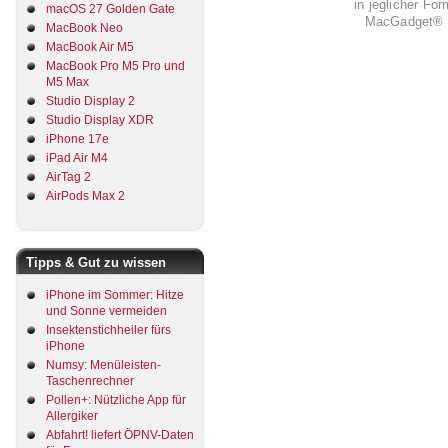
in jeglicher Fo
macOS 27 Golden Gate
MacGadget® i
MacBook Neo
MacBook Air M5
MacBook Pro M5 Pro und
M5 Max
Studio Display 2
Studio Display XDR
iPhone 17e
iPad Air M4
AirTag 2
AirPods Max 2
Tipps & Gut zu wissen
iPhone im Sommer: Hitze
und Sonne vermeiden
Insektenstichheiler fürs
iPhone
Numsy: Menüleisten-
Taschenrechner
Pollen+: Nützliche App für
Allergiker
Abfahrt! liefert ÖPNV-Daten