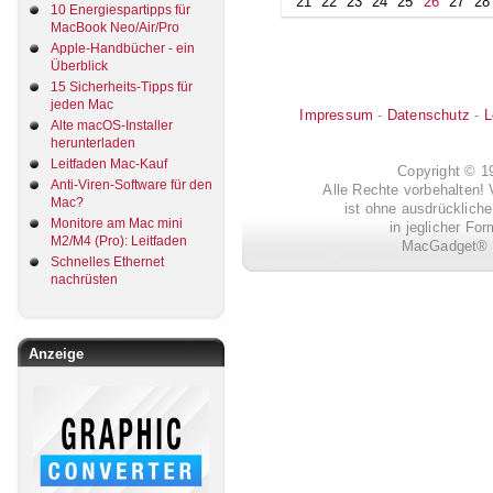
21
22
23
24
25
26
27
28
10 Energiespartipps für
MacBook Neo/Air/Pro
Apple-Handbücher - ein
Überblick
15 Sicherheits-Tipps für
jeden Mac
Impressum
-
Datenschutz
-
L
Alte macOS-Installer
herunterladen
Leitfaden Mac-Kauf
Copyright © 
Anti-Viren-Software für den
Alle Rechte vorbehalten! 
Mac?
ist ohne ausdrückli
Monitore am Mac mini
in jeglicher Fo
M2/M4 (Pro): Leitfaden
MacGadget® i
Schnelles Ethernet
nachrüsten
Anzeige