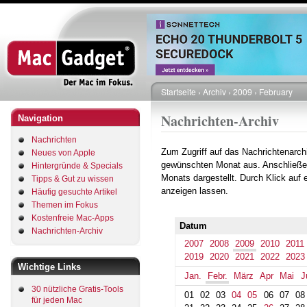
Direkt
zum
Inhalt
Startseite
Archiv
2009
February
Pfadnavigation
Nachrichten-Archiv
Navigation
Nachrichten
Zum Zugriff auf das Nachrichtenarch
Neues von Apple
gewünschten Monat aus. Anschließe
Hintergründe & Specials
Monats dargestellt. Durch Klick auf
Tipps & Gut zu wissen
anzeigen lassen.
Häufig gesuchte Artikel
Themen im Fokus
Kostenfreie Mac-Apps
Datum
Nachrichten-Archiv
2007
2008
2009
2010
2011
2019
2020
2021
2022
2023
Wichtige Links
Jan.
Febr.
März
Apr
Mai
J
30 nützliche Gratis-Tools
01
02
03
04
05
06
07
08
für jeden Mac