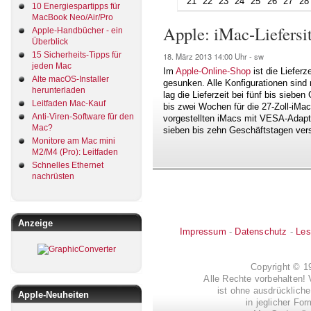
21
22
23
24
25
26
27
28
10 Energiespartipps für
MacBook Neo/Air/Pro
Apple: iMac-Liefersit
Apple-Handbücher - ein
Überblick
15 Sicherheits-Tipps für
18. März 2013
14:00 Uhr -
sw
jeden Mac
Im
Apple-Online-Shop
ist die Lieferz
Alte macOS-Installer
gesunken. Alle Konfigurationen sind
herunterladen
lag die Lieferzeit bei fünf bis siebe
Leitfaden Mac-Kauf
bis zwei Wochen für die 27-Zoll-iMa
Anti-Viren-Software für den
vorgestellten iMacs mit VESA-Adap
Mac?
sieben bis zehn Geschäftstagen vers
Monitore am Mac mini
M2/M4 (Pro): Leitfaden
Schnelles Ethernet
nachrüsten
Anzeige
Impressum
-
Datenschutz
-
Les
Copyright © 
Alle Rechte vorbehalten! 
ist ohne ausdrückli
Apple-Neuheiten
in jeglicher Fo