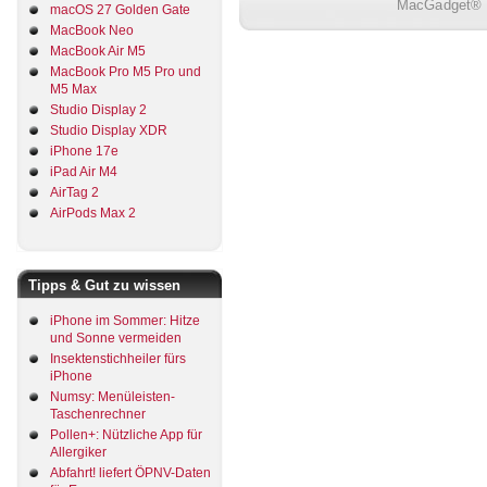
MacGadget® i
macOS 27 Golden Gate
MacBook Neo
MacBook Air M5
MacBook Pro M5 Pro und
M5 Max
Studio Display 2
Studio Display XDR
iPhone 17e
iPad Air M4
AirTag 2
AirPods Max 2
Tipps & Gut zu wissen
iPhone im Sommer: Hitze
und Sonne vermeiden
Insektenstichheiler fürs
iPhone
Numsy: Menüleisten-
Taschenrechner
Pollen+: Nützliche App für
Allergiker
Abfahrt! liefert ÖPNV-Daten