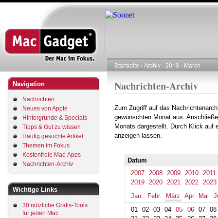
Direkt
zum
Inhalt
Startseite
Archiv
2013
March
Pfadnavigation
Nachrichten-Archiv
Navigation
Nachrichten
Zum Zugriff auf das Nachrichtenarch
Neues von Apple
gewünschten Monat aus. Anschließe
Hintergründe & Specials
Monats dargestellt. Durch Klick auf
Tipps & Gut zu wissen
anzeigen lassen.
Häufig gesuchte Artikel
Themen im Fokus
Kostenfreie Mac-Apps
Datum
Nachrichten-Archiv
2007
2008
2009
2010
2011
2019
2020
2021
2022
2023
Wichtige Links
Jan.
Febr.
März
Apr
Mai
J
30 nützliche Gratis-Tools
01
02
03
04
05
06
07
08
für jeden Mac