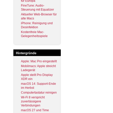
für Europa
FineTune: Audio-
Steuerung mit Equalizer
Aktueller Web-Browser für
alte Macs
iPhone: Reinigung und
Desinfektion
Kostenfreie Mac-
Gelegenheitsspiele
Hintergründe
Apple: Mac Pro eingestellt
Mobilmacs: Apple streicht
Ladegerät
Apple stellt Pro Display
XDR ein
macOS 14: Support-Ende
im Herbst
Computertastatur reinigen
Wi-Fi 8 verspricht
zuverlässigere
Verbindungen
macOS 27 und Time