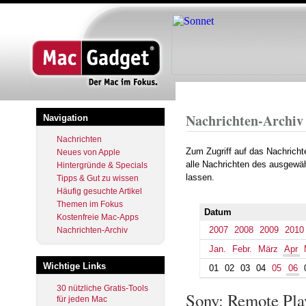
Startseite
Archiv
2016
April
Pfadnavigation
Nachrichten-Archiv
Navigation
Nachrichten
Zum Zugriff auf das Nachrich
Neues von Apple
alle Nachrichten des ausgewäh
Hintergründe & Specials
lassen.
Tipps & Gut zu wissen
Häufig gesuchte Artikel
Themen im Fokus
Datum
Kostenfreie Mac-Apps
2007
2008
2009
2010
Nachrichten-Archiv
Jan.
Febr.
März
Apr
Wichtige Links
01
02
03
04
05
06
30 nützliche Gratis-Tools
Sony: Remote Pla
für jeden Mac