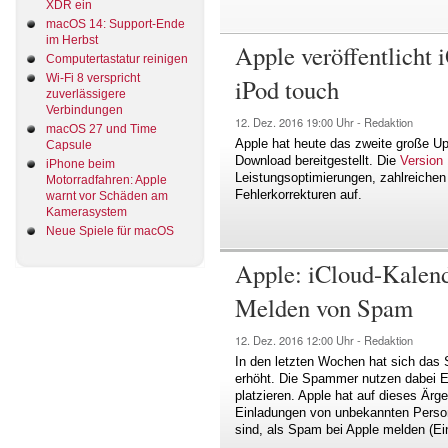
XDR ein
macOS 14: Support-Ende
im Herbst
Apple veröffentlicht 
Computertastatur reinigen
Wi-Fi 8 verspricht
iPod touch
zuverlässigere
Verbindungen
12. Dez. 2016
19:00 Uhr -
Redaktion
macOS 27 und Time
Apple hat heute das zweite große U
Capsule
Download bereitgestellt. Die
Version 
iPhone beim
Leistungsoptimierungen, zahlreichen
Motorradfahren: Apple
Fehlerkorrekturen auf.
warnt vor Schäden am
Kamerasystem
Neue Spiele für macOS
Apple: iCloud-Kalend
Melden von Spam
12. Dez. 2016
12:00 Uhr -
Redaktion
In den letzten Wochen hat sich das
erhöht. Die Spammer nutzen dabei 
platzieren. Apple hat auf dieses Ärge
Einladungen von unbekannten Person
sind, als Spam bei Apple melden (E