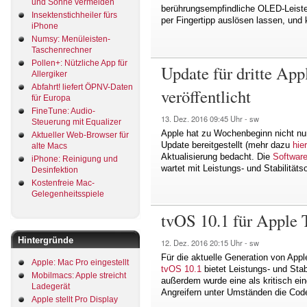
und Sonne vermeiden
berührungsempfindliche OLED-Leiste 
Insektenstichheiler fürs
per Fingertipp auslösen lassen, und 
iPhone
Numsy: Menüleisten-
Taschenrechner
Pollen+: Nützliche App für
Update für dritte Ap
Allergiker
Abfahrt! liefert ÖPNV-Daten
veröffentlicht
für Europa
FineTune: Audio-
13. Dez. 2016
09:45 Uhr -
sw
Steuerung mit Equalizer
Apple hat zu Wochenbeginn nicht nur 
Aktueller Web-Browser für
Update bereitgestellt (mehr dazu
hier
alte Macs
Aktualisierung bedacht. Die
Software
iPhone: Reinigung und
wartet mit Leistungs- und Stabilität
Desinfektion
Kostenfreie Mac-
Gelegenheitsspiele
tvOS 10.1 für Apple 
Hintergründe
12. Dez. 2016
20:15 Uhr -
sw
Für die aktuelle Generation von Appl
Apple: Mac Pro eingestellt
tvOS 10.1
bietet Leistungs- und Stab
Mobilmacs: Apple streicht
außerdem wurde eine als kritisch ei
Ladegerät
Angreifern unter Umständen die Cod
Apple stellt Pro Display