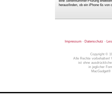
eine Seriennummer-Prüfung erweitert
herausfinden, ob ein iPhone 6s von 
Impressum
-
Datenschutz
-
Les
Copyright © 
Alle Rechte vorbehalten! 
ist ohne ausdrückli
in jeglicher Fo
MacGadget® i