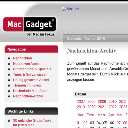
Direkt
zum
Inhalt
Startseite
Archiv
2016
Pfadnavigation
Nachrichten-Archiv
Navigation
Nachrichten
Zum Zugriff auf das Nachrichtenarch
Neues von Apple
gewünschten Monat aus. Anschließe
Hintergründe & Specials
Monats dargestellt. Durch Klick auf
Tipps & Gut zu wissen
anzeigen lassen.
Häufig gesuchte Artikel
Themen im Fokus
Kostenfreie Mac-Apps
Datum
Nachrichten-Archiv
2007
2008
2009
2010
2011
2019
2020
2021
2022
2023
Wichtige Links
Jan.
Febr.
März
Apr
Mai
J
30 nützliche Gratis-Tools
01
02
03
04
05
06
07
08
für jeden Mac