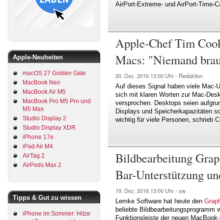
AirPort-Extreme- und AirPort-Time-C
Apple-Chef Tim Cook
Macs: "Niemand brau
Apple-Neuheiten
macOS 27 Golden Gate
20. Dez. 2016
13:00 Uhr -
Redaktion
MacBook Neo
Auf dieses Signal haben viele Mac-U
MacBook Air M5
sich mit klaren Worten zur Mac-Des
MacBook Pro M5 Pro und
versprochen. Desktops seien aufgru
M5 Max
Displays und Speicherkapazitäten so
Studio Display 2
wichtig für viele Personen, schrieb 
Studio Display XDR
iPhone 17e
iPad Air M4
Bildbearbeitung Grap
AirTag 2
AirPods Max 2
Bar-Unterstützung und
19. Dez. 2016
13:00 Uhr -
sw
Tipps & Gut zu wissen
Lemke Software hat heute den
Graph
beliebte Bildbearbeitungsprogramm w
iPhone im Sommer: Hitze
Funktionsleiste der neuen MacBook-