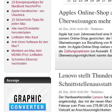
21
22
23
24
25
26
27
28
10 Energiespartipps für
MacBook Neo/Air/Pro
Apples Online-Shop a
Apple-Handbücher - ein
Überblick
Überweisungen mehr
15 Sicherheits-Tipps für
jeden Mac
Alte macOS-Installer
29. Dez. 2016
14:00 Uhr -
Redaktion
herunterladen
Apple hat zum Jahreswechsel eine fü
Leitfaden Mac-Kauf
seinem Online-Shop gestrichen: der H
Anti-Viren-Software für den
Überweisungen zur Bezahlung von M
Mac?
mehr. Im Apple-Online-Shop stehen n
Monitore am Mac mini
als
Zahlungsoptionen
zur Auswahl. E
M2/M4 (Pro): Leitfaden
Überweisungsmöglichkeit nannte das
Schnelles Ethernet
nachrüsten
Lenovo stellt Thunder
Anzeige
Schnittstellenausstat
29. Dez. 2016
12:00 Uhr -
Redaktion
Der Hardwarehersteller
Lenovo
hat ei
angekündigt, das mit der neuen Mac
Februar zum Preis von 279,99 US-Dol
Vielzahl an Anschlussmöglichkeiten 