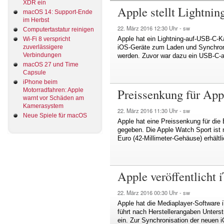
XDR ein
Apple stellt Lightni
macOS 14: Support-Ende
im Herbst
22. März 2016
12:30 Uhr -
sw
Computertastatur reinigen
Apple hat ein Lightning-auf-USB-C-K
Wi-Fi 8 verspricht
iOS-Geräte zum Laden und Synchron
zuverlässigere
Verbindungen
werden. Zuvor war dazu ein USB-C-a
macOS 27 und Time
Capsule
iPhone beim
Preissenkung für App
Motorradfahren: Apple
warnt vor Schäden am
Kamerasystem
22. März 2016
11:30 Uhr -
sw
Neue Spiele für macOS
Apple hat eine Preissenkung für die
gegeben. Die Apple Watch Sport ist 
Euro (42-Millimeter-Gehäuse) erhältl
Apple veröffentlicht 
22. März 2016
00:30 Uhr -
sw
Apple hat die Mediaplayer-Software 
führt nach Herstellerangaben Unters
ein. Zur Synchronisation der neuen 