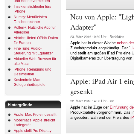
und Sonne vermeiden
Insektenstichheiler fürs
iPhone
Neu von Apple: "Lig
Numsy: Menüleisten-
Taschenrechner
Adapter"
Pollen+: Nützliche App für
Allergiker
23. März 2016
19:30 Uhr -
Redaktion
Abfahrt! liefert ÖPNV-Daten
Apple hat in dieser Woche
neben de
für Europa
Zubehörprodukt angekündigt. Der "
L
FineTune: Audio-
und stellt am großen iPad Pro eine U
Steuerung mit Equalizer
Digitalkameras zur Übertragung von
Aktueller Web-Browser für
alte Macs
iPhone: Reinigung und
Desinfektion
Apple: iPad Air 1 eing
Kostenfreie Mac-
Gelegenheitsspiele
gesenkt
22. März 2016
14:30 Uhr -
sw
Hintergründe
Apple hat im Zuge der
Einführung de
Produktpalette vorgenommen. Das im 
Apple: Mac Pro eingestellt
angeboten, während der Preis des
iP
Mobilmacs: Apple streicht
Ladegerät
Apple stellt Pro Display