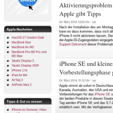
Aktivierungsproblem 
Apple gibt Tipps
24. März 2016
13:00 Uhr -
sw
Nach der Installation des am Monta
Apple-Neuheiten
kann es dazu kommen, dass sich älte
iPhone 5 nicht aktivieren lassen. Di
macOS 27 Golden Gate
die Apple-ID-Zugangsdaten eingegeb
MacBook Neo
Support-Dokument
dieser Problemati
MacBook Air M5
MacBook Pro M5 Pro und
M5 Max
Studio Display 2
iPhone SE und kleine
Studio Display XDR
Vorbestellungsphase g
iPhone 17e
iPad Air M4
AirTag 2
24. März 2016
10:15 Uhr -
sw
AirPods Max 2
Apple nimmt ab sofort in Deutschlan
Kanada, Australien, den USA und ein
Vorbestellungen für das
iPhone SE
u
der beiden Produkte in diesen Staat
Tipps & Gut zu wissen
Tag werden iPhone SE und das 9,7-Z
erhältlich sein. Mit der Verfügbarkei
iPhone im Sommer: Hitze