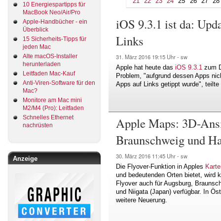
21
22
23
24
25
26
27
28
10 Energiespartipps für
MacBook Neo/Air/Pro
iOS 9.3.1 ist da: Up
Apple-Handbücher - ein
Überblick
Links
15 Sicherheits-Tipps für
jeden Mac
Alte macOS-Installer
31. März 2016
19:15 Uhr -
sw
herunterladen
Apple hat heute das
iOS 9.3.1
zum Do
Leitfaden Mac-Kauf
Problem, "aufgrund dessen Apps nich
Anti-Viren-Software für den
Apps auf Links getippt wurde", teilte 
Mac?
Monitore am Mac mini
M2/M4 (Pro): Leitfaden
Schnelles Ethernet
Apple Maps: 3D-Ansi
nachrüsten
Braunschweig und H
30. März 2016
11:45 Uhr -
sw
Anzeige
Die Flyover-Funktion in Apples
Karte
und bedeutenden Orten bietet, wird ko
Flyover auch für Augsburg, Braunsc
und Niigata (Japan) verfügbar. In Ös
weitere Neuerung.