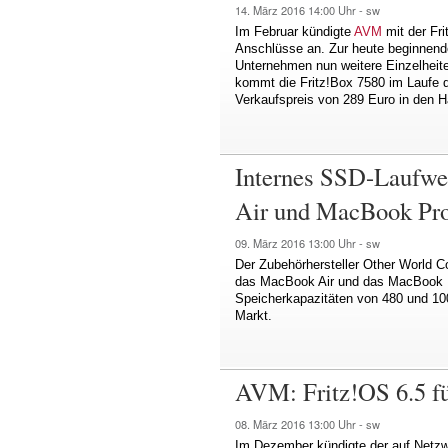
14. März 2016
14:00 Uhr -
sw
Im Februar kündigte
AVM
mit der Fri
Anschlüsse an. Zur heute beginnende
Unternehmen nun weitere Einzelhei
kommt die Fritz!Box 7580 im Laufe 
Verkaufspreis von 289 Euro in den H
Internes SSD-Laufwe
Air und MacBook Pr
09. März 2016
13:00 Uhr -
sw
Der Zubehörhersteller Other World C
das MacBook Air und das MacBook 
Speicherkapazitäten von 480 und 1
Markt.
AVM: Fritz!OS 6.5 fü
08. März 2016
13:00 Uhr -
sw
Im Dezember kündigte der auf Netzwe