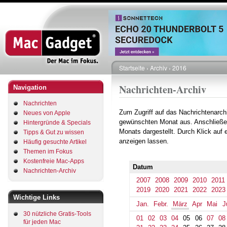
Direkt
zum
Inhalt
Startseite
Archiv
2016
Pfadnavigation
Nachrichten-Archiv
Navigation
Nachrichten
Zum Zugriff auf das Nachrichtenarch
Neues von Apple
gewünschten Monat aus. Anschließe
Hintergründe & Specials
Monats dargestellt. Durch Klick auf
Tipps & Gut zu wissen
anzeigen lassen.
Häufig gesuchte Artikel
Themen im Fokus
Kostenfreie Mac-Apps
Datum
Nachrichten-Archiv
2007
2008
2009
2010
2011
2019
2020
2021
2022
2023
Wichtige Links
Jan.
Febr.
März
Apr
Mai
J
30 nützliche Gratis-Tools
01
02
03
04
05
06
07
08
für jeden Mac