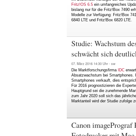
Fritz!OS 6.5
ein umfangreiches Updat
bislang nur für die Fritz!Box 7490 erh
Modelle zur Verfügung: Fritz!Box 741
6840 LTE und Fritz!Box 6820 LTE.
Studie: Wachstum de
schwächt sich deutlic
07. März 2016
14:30 Uhr -
sw
Die Marktforschungsfirma
IDC
erwart
Absatzwachstum bei Smartphones. Im
Smartphones verkauft, dies entspri
Für 2016 prognostizieren die Expert
Hauptgrund sei die zunehmende Mark
zum Jahr 2020 soll sich das jährli
Marktanteil wird der Studie zufolge 
Canon imagePrograf 
Fotodrucker mit Mac