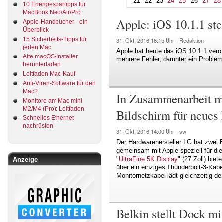
21
22
23
24
25
26
27
28
10 Energiespartipps für
MacBook Neo/Air/Pro
Apple: iOS 10.1.1 st
Apple-Handbücher - ein
Überblick
15 Sicherheits-Tipps für
31. Okt. 2016
16:15 Uhr -
Redaktion
jeden Mac
Apple hat heute das iOS 10.1.1 verö
Alte macOS-Installer
mehrere Fehler, darunter ein Problem
herunterladen
Leitfaden Mac-Kauf
Anti-Viren-Software für den
Mac?
In Zusammenarbeit mi
Monitore am Mac mini
M2/M4 (Pro): Leitfaden
Bildschirm für neue
Schnelles Ethernet
nachrüsten
31. Okt. 2016
14:00 Uhr -
sw
Der Hardwarehersteller LG hat zwei
gemeinsam mit Apple speziell für di
"
UltraFine 5K Display
" (27 Zoll) bie
Anzeige
über ein einziges Thunderbolt-3-Ka
Monitornetzkabel lädt gleichzeitig 
Belkin stellt Dock mi