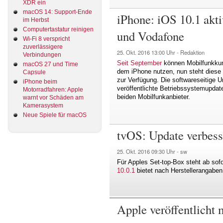
XDR ein
macOS 14: Support-Ende
iPhone: iOS 10.1 ak
im Herbst
Computertastatur reinigen
und Vodafone
Wi-Fi 8 verspricht
zuverlässigere
25. Okt. 2016
13:00 Uhr -
Redaktion
Verbindungen
Seit September
können Mobilfunkku
macOS 27 und Time
dem iPhone nutzen, nun steht diese
Capsule
zur Verfügung. Die softwareseitige U
iPhone beim
veröffentlichte Betriebssystemupda
Motorradfahren: Apple
beiden Mobilfunkanbieter.
warnt vor Schäden am
Kamerasystem
Neue Spiele für macOS
tvOS: Update verbesse
25. Okt. 2016
09:30 Uhr -
sw
Für Apples Set-top-Box steht ab sof
10.0.1
bietet nach Herstellerangaben 
Apple veröffentlicht