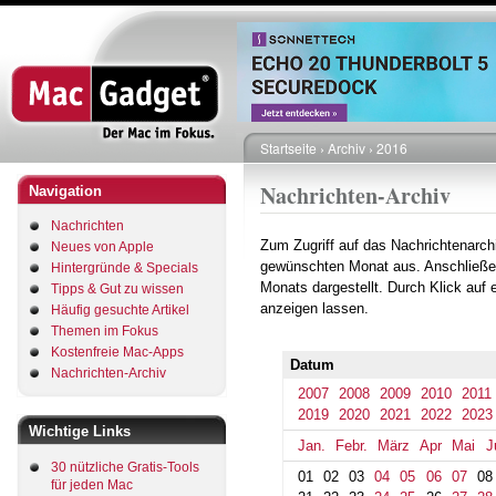
Direkt
zum
Inhalt
Startseite
Archiv
2016
Pfadnavigation
Nachrichten-Archiv
Navigation
Nachrichten
Zum Zugriff auf das Nachrichtenarch
Neues von Apple
gewünschten Monat aus. Anschließe
Hintergründe & Specials
Monats dargestellt. Durch Klick auf
Tipps & Gut zu wissen
anzeigen lassen.
Häufig gesuchte Artikel
Themen im Fokus
Kostenfreie Mac-Apps
Datum
Nachrichten-Archiv
2007
2008
2009
2010
2011
2019
2020
2021
2022
2023
Wichtige Links
Jan.
Febr.
März
Apr
Mai
J
30 nützliche Gratis-Tools
01
02
03
04
05
06
07
08
für jeden Mac