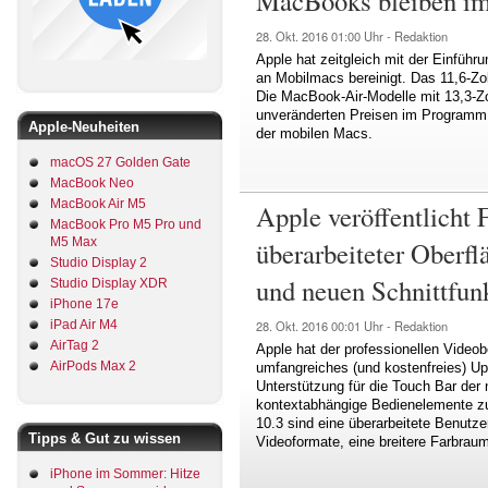
MacBooks bleiben i
28. Okt. 2016
01:00 Uhr -
Redaktion
Apple hat zeitgleich mit der Einführ
an Mobilmacs bereinigt. Das 11,6-Zoll
Die MacBook-Air-Modelle mit 13,3-Zol
unveränderten Preisen im Programm, s
Apple-Neuheiten
der mobilen Macs.
macOS 27 Golden Gate
MacBook Neo
MacBook Air M5
Apple veröffentlicht 
MacBook Pro M5 Pro und
M5 Max
überarbeiteter Oberf
Studio Display 2
und neuen Schnittfun
Studio Display XDR
iPhone 17e
iPad Air M4
28. Okt. 2016
00:01 Uhr -
Redaktion
AirTag 2
Apple hat der professionellen Videob
AirPods Max 2
umfangreiches (und kostenfreies) Upd
Unterstützung für die Touch Bar der
kontextabhängige Bedienelemente zur
10.3 sind eine überarbeitete Benutze
Tipps & Gut zu wissen
Videoformate, eine breitere Farbrau
iPhone im Sommer: Hitze