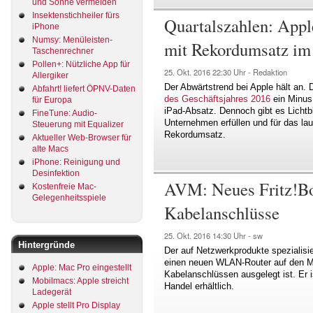
und Sonne vermeiden
Insektenstichheiler fürs
Quartalszahlen: Apple
iPhone
Numsy: Menüleisten-
mit Rekordumsatz im
Taschenrechner
Pollen+: Nützliche App für
25. Okt. 2016
22:30 Uhr -
Redaktion
Allergiker
Der Abwärtstrend bei Apple hält an
Abfahrt! liefert ÖPNV-Daten
des Geschäftsjahres 2016
ein Minus
für Europa
iPad-Absatz. Dennoch gibt es Lichtb
FineTune: Audio-
Unternehmen erfüllen und für das lau
Steuerung mit Equalizer
Rekordumsatz.
Aktueller Web-Browser für
alte Macs
iPhone: Reinigung und
Desinfektion
AVM: Neues Fritz!Bo
Kostenfreie Mac-
Gelegenheitsspiele
Kabelanschlüsse
25. Okt. 2016
14:30 Uhr -
sw
Hintergründe
Der auf Netzwerkprodukte spezialisie
einen neuen WLAN-Router auf den Ma
Apple: Mac Pro eingestellt
Kabelanschlüssen ausgelegt ist. Er
Mobilmacs: Apple streicht
Handel erhältlich.
Ladegerät
Apple stellt Pro Display