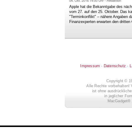
04. Okt. 2016
14:00 Uhr -
Redaktion
Apple hat die Bekanntgabe des näch
vom 27. auf den 25. Oktober. Das k
"Terminkonflikt" – nähere Angaben d
Finanzexperten erwarten den dritten
Impressum
-
Datenschutz
-
L
Copyright © 
Alle Rechte vorbehalten! 
ist ohne ausdrückli
in jeglicher Fo
MacGadget® i