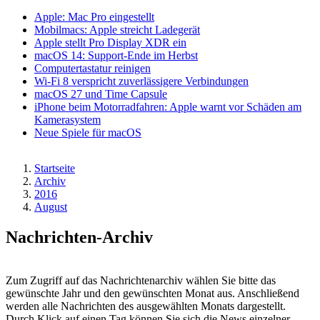
Apple: Mac Pro eingestellt
Mobilmacs: Apple streicht Ladegerät
Apple stellt Pro Display XDR ein
macOS 14: Support-Ende im Herbst
Computertastatur reinigen
Wi-Fi 8 verspricht zuverlässigere Verbindungen
macOS 27 und Time Capsule
iPhone beim Motorradfahren: Apple warnt vor Schäden am
Kamerasystem
Neue Spiele für macOS
Startseite
Archiv
Pfadnavigation
2016
August
Nachrichten-Archiv
Zum Zugriff auf das Nachrichtenarchiv wählen Sie bitte das
gewünschte Jahr und den gewünschten Monat aus. Anschließend
werden alle Nachrichten des ausgewählten Monats dargestellt.
Durch Klick auf einen Tag können Sie sich die News einzelner