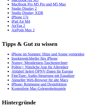
MacBook Pro M5 Pro und M5 Max
Studio Display 2
Studio Display XDR
iPhone 17e
iPad Air M4
AirTag 2
AirPods Max 2
Tipps & Gut zu wissen
iPhone im Sommer: Hitze und Sonne vermeiden
Insektenstichheiler fürs iPhone
Numsy: Menüleisten-Taschenrechner
Pollen+: Nützliche App für Allergiker
Abfahrt! liefert ÖPNV-Daten für Europa
FineTune: Audio-Steuerung mit Equalizer
Aktueller Web-Browser für alte Macs
iPhone: Reinigung und Desinfektion
Kostenfreie Mac-Gelegenheitsspiele
Hintergründe