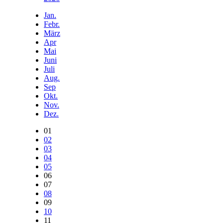
Jan.
Febr.
März
Apr
Mai
Juni
Juli
Aug.
Sep
Okt.
Nov.
Dez.
01
02
03
04
05
06
07
08
09
10
11