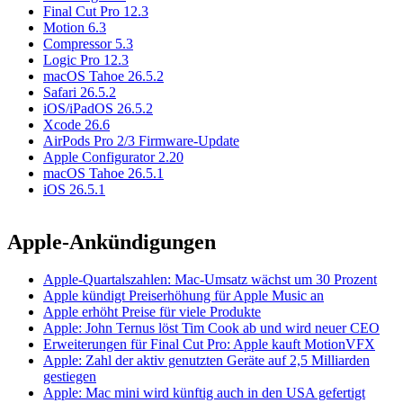
Final Cut Pro 12.3
Motion 6.3
Compressor 5.3
Logic Pro 12.3
macOS Tahoe 26.5.2
Safari 26.5.2
iOS/iPadOS 26.5.2
Xcode 26.6
AirPods Pro 2/3 Firmware-Update
Apple Configurator 2.20
macOS Tahoe 26.5.1
iOS 26.5.1
Apple-Ankündigungen
Apple-Quartalszahlen: Mac-Umsatz wächst um 30 Prozent
Apple kündigt Preiserhöhung für Apple Music an
Apple erhöht Preise für viele Produkte
Apple: John Ternus löst Tim Cook ab und wird neuer CEO
Erweiterungen für Final Cut Pro: Apple kauft MotionVFX
Apple: Zahl der aktiv genutzten Geräte auf 2,5 Milliarden
gestiegen
Apple: Mac mini wird künftig auch in den USA gefertigt