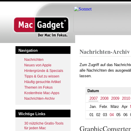
Startseite
Archiv
2007
July
Pfadnavigation
Nachrichten-Archiv
Navigation
Nachrichten
Zum Zugriff auf das Nachrich
Neues von Apple
alle Nachrichten des ausgewäh
Hintergründe & Specials
lassen.
Tipps & Gut zu wissen
Häufig gesuchte Artikel
Themen im Fokus
Datum
Kostenfreie Mac-Apps
2007
2008
2009
2010
Nachrichten-Archiv
Jan.
Febr.
März
Apr
Wichtige Links
01
02
03
04
05
06
30 nützliche Gratis-Tools
GraphicConverter 
für jeden Mac