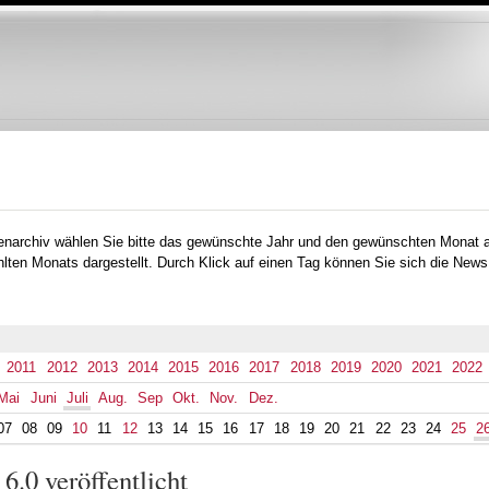
Direkt
zum
Inhalt
tenarchiv wählen Sie bitte das gewünschte Jahr und den gewünschten Monat 
lten Monats dargestellt. Durch Klick auf einen Tag können Sie sich die News
2011
2012
2013
2014
2015
2016
2017
2018
2019
2020
2021
2022
Mai
Juni
Juli
Aug.
Sep
Okt.
Nov.
Dez.
07
08
09
10
11
12
13
14
15
16
17
18
19
20
21
22
23
24
25
2
6.0 veröffentlicht