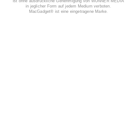
ist ohne ausdrückliche Genehmigung von WUNNER MEDIA
in jeglicher Form auf jedem Medium verboten.
MacGadget® ist eine eingetragene Marke.