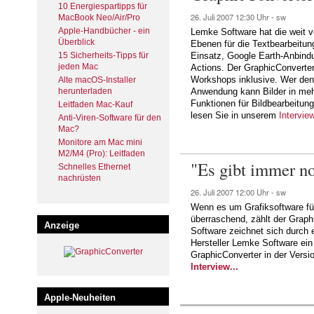
10 Energiespartipps für
26. Juli 2007
12:30 Uhr -
sw
MacBook Neo/Air/Pro
Apple-Handbücher - ein
Lemke Software hat die weit v
Überblick
Ebenen für die Textbearbeitu
15 Sicherheits-Tipps für
Einsatz, Google Earth-Anbind
jeden Mac
Actions. Der GraphicConverte
Workshops inklusive. Wer den 
Alte macOS-Installer
herunterladen
Anwendung kann Bilder in mehr
Funktionen für Bildbearbeitun
Leitfaden Mac-Kauf
lesen Sie in unserem
Intervie
Anti-Viren-Software für den
Mac?
Monitore am Mac mini
M2/M4 (Pro): Leitfaden
"Es gibt immer n
Schnelles Ethernet
nachrüsten
26. Juli 2007
12:00 Uhr -
sw
Wenn es um Grafiksoftware für
überraschend, zählt der Graph
Anzeige
Software zeichnet sich durch 
Hersteller Lemke Software ein
GraphicConverter in der Vers
Interview...
Apple-Neuheiten