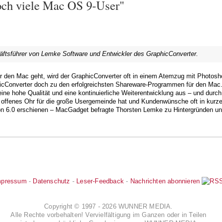
och viele Mac OS 9-User"
äftsführer von Lemke Software und Entwickler des GraphicConverter.
 den Mac geht, wird der GraphicConverter oft in einem Atemzug mit Photosho
icConverter doch zu den erfolgreichsten Shareware-Programmen für den Mac. D
eine hohe Qualität und eine kontinuierliche Weiterentwicklung aus – und dur
 offenes Ohr für die große Usergemeinde hat und Kundenwünsche oft in kurzer 
ion 6.0 erschienen – MacGadget befragte Thorsten Lemke zu Hintergründen un
mpressum
-
Datenschutz
-
Leser-Feedback
-
Nachrichten abonnieren
Copyright © 1997 - 2026 WUNNER MEDIA.
Alle Rechte vorbehalten! Vervielfältigung im Ganzen oder in Teilen