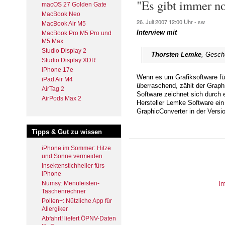
"Es gibt immer n
macOS 27 Golden Gate
MacBook Neo
26. Juli 2007
12:00 Uhr -
sw
MacBook Air M5
Interview mit
MacBook Pro M5 Pro und
M5 Max
Studio Display 2
Thorsten Lemke
, Gesch
Studio Display XDR
iPhone 17e
Wenn es um Grafiksoftware für
iPad Air M4
überraschend, zählt der Graph
AirTag 2
Software zeichnet sich durch 
AirPods Max 2
Hersteller Lemke Software ein
GraphicConverter in der Vers
Tipps & Gut zu wissen
iPhone im Sommer: Hitze
und Sonne vermeiden
Insektenstichheiler fürs
iPhone
I
Numsy: Menüleisten-
Taschenrechner
Pollen+: Nützliche App für
Allergiker
Abfahrt! liefert ÖPNV-Daten