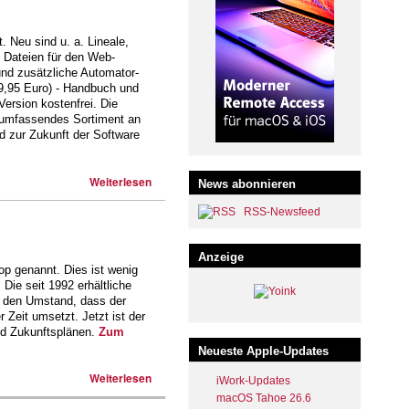
t. Neu sind u. a. Lineale,
 Dateien für den Web-
nd zusätzliche Automator-
9,95 Euro) - Handbuch und
ersion kostenfrei. Die
n umfassendes Sortiment an
d zur Zukunft der Software
Weiterlesen
News abonnieren
RSS-Newsfeed
Anzeige
p genannt. Dies ist wenig
ie seit 1992 erhältliche
ch den Umstand, dass der
Zeit umsetzt. Jetzt ist der
nd Zukunftsplänen.
Zum
Neueste Apple-Updates
Weiterlesen
iWork-Updates
macOS Tahoe 26.6