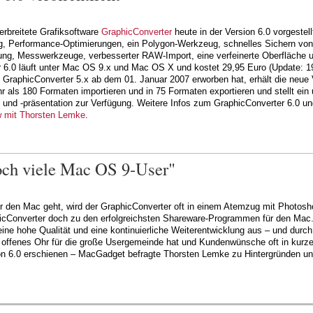
erbreitete Grafiksoftware
GraphicConverter
heute in der Version 6.0 vorgestell
ng, Performance-Optimierungen, ein Polygon-Werkzeug, schnelles Sichern von
ung, Messwerkzeuge, verbesserter RAW-Import, eine verfeinerte Oberfläche u
r 6.0 läuft unter Mac OS 9.x und Mac OS X und kostet 29,95 Euro (Update: 1
GraphicConverter 5.x ab dem 01. Januar 2007 erworben hat, erhält die neue V
 als 180 Formaten importieren und in 75 Formaten exportieren und stellt ei
g und -präsentation zur Verfügung. Weitere Infos zum GraphicConverter 6.0 un
w mit Thorsten Lemke
.
och viele Mac OS 9-User"
 den Mac geht, wird der GraphicConverter oft in einem Atemzug mit Photosho
icConverter doch zu den erfolgreichsten Shareware-Programmen für den Mac. D
eine hohe Qualität und eine kontinuierliche Weiterentwicklung aus – und dur
 offenes Ohr für die große Usergemeinde hat und Kundenwünsche oft in kurzer 
ion 6.0 erschienen – MacGadget befragte Thorsten Lemke zu Hintergründen u