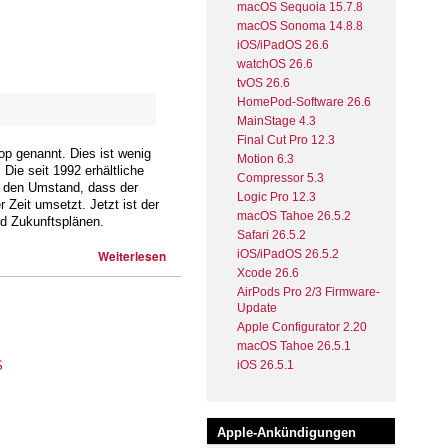
macOS Sequoia 15.7.8
macOS Sonoma 14.8.8
iOS/iPadOS 26.6
watchOS 26.6
tvOS 26.6
HomePod-Software 26.6
MainStage 4.3
Final Cut Pro 12.3
p genannt. Dies ist wenig
Motion 6.3
ie seit 1992 erhältliche
Compressor 5.3
ch den Umstand, dass der
Logic Pro 12.3
Zeit umsetzt. Jetzt ist der
macOS Tahoe 26.5.2
d Zukunftsplänen.
Safari 26.5.2
iOS/iPadOS 26.5.2
Weiterlesen
Xcode 26.6
AirPods Pro 2/3 Firmware-
Update
Apple Configurator 2.20
macOS Tahoe 26.5.1
iOS 26.5.1
Apple-Ankündigungen