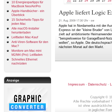
21
22
23
24
25
26
27
28
10 Energiespartipps für
MacBook Neo/Air/Pro
Apple liefert Logic E
Apple-Handbücher - ein
Überblick
15 Sicherheits-Tipps für
21. Aug. 2009
17:30 Uhr -
sw
jeden Mac
Apple hat in Nordamerika mit der Au
Alte macOS-Installer
Express ist der "kleine Bruder" von 
herunterladen
zielt auf ambitionierte Heimanwende
Leitfaden Mac-Kauf
"beispielsweise für GarageBand-Nutz
Anti-Viren-Software für den
wollen", so Apple. Die deutschspra
Mac?
nächsten Monat auf den Markt.
Monitore am Mac mini
M2/M4 (Pro): Leitfaden
Schnelles Ethernet
nachrüsten
Anzeige
Impressum
-
Datenschutz
-
L
Copyright © 
Alle Rechte vorbehalten! 
ist ohne ausdrückli
in jeglicher Fo