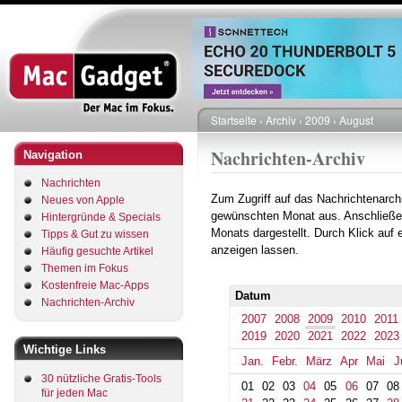
Direkt
zum
Inhalt
Startseite
Archiv
2009
August
Pfadnavigation
Nachrichten-Archiv
Navigation
Nachrichten
Zum Zugriff auf das Nachrichtenarch
Neues von Apple
gewünschten Monat aus. Anschließe
Hintergründe & Specials
Monats dargestellt. Durch Klick auf
Tipps & Gut zu wissen
anzeigen lassen.
Häufig gesuchte Artikel
Themen im Fokus
Kostenfreie Mac-Apps
Datum
Nachrichten-Archiv
2007
2008
2009
2010
2011
2019
2020
2021
2022
2023
Wichtige Links
Jan.
Febr.
März
Apr
Mai
J
30 nützliche Gratis-Tools
01
02
03
04
05
06
07
08
für jeden Mac