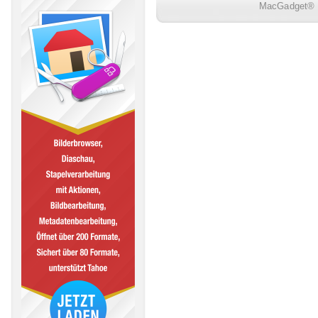
MacGadget® i