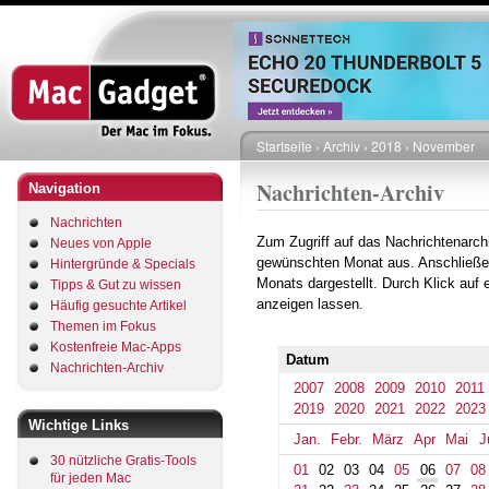
Direkt
zum
Inhalt
Startseite
Archiv
2018
November
Pfadnavigation
Nachrichten-Archiv
Navigation
Nachrichten
Zum Zugriff auf das Nachrichtenarch
Neues von Apple
gewünschten Monat aus. Anschließe
Hintergründe & Specials
Monats dargestellt. Durch Klick auf
Tipps & Gut zu wissen
anzeigen lassen.
Häufig gesuchte Artikel
Themen im Fokus
Kostenfreie Mac-Apps
Datum
Nachrichten-Archiv
2007
2008
2009
2010
2011
2019
2020
2021
2022
2023
Wichtige Links
Jan.
Febr.
März
Apr
Mai
J
30 nützliche Gratis-Tools
01
02
03
04
05
06
07
08
für jeden Mac