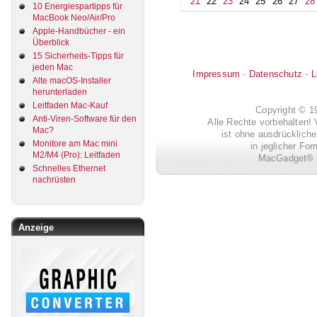
21
22
23
24
25
26
27
28
10 Energiespartipps für
MacBook Neo/Air/Pro
Apple-Handbücher - ein
Überblick
15 Sicherheits-Tipps für
jeden Mac
Impressum
-
Datenschutz
-
L
Alte macOS-Installer
herunterladen
Leitfaden Mac-Kauf
Copyright © 
Anti-Viren-Software für den
Alle Rechte vorbehalten! 
Mac?
ist ohne ausdrückli
Monitore am Mac mini
in jeglicher Fo
M2/M4 (Pro): Leitfaden
MacGadget® i
Schnelles Ethernet
nachrüsten
Anzeige