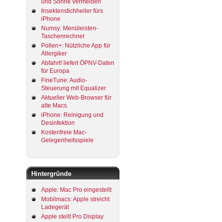
und Sonne vermeiden
Insektenstichheiler fürs
iPhone
Numsy: Menüleisten-
Taschenrechner
Pollen+: Nützliche App für
Allergiker
Abfahrt! liefert ÖPNV-Daten
für Europa
FineTune: Audio-
Steuerung mit Equalizer
Aktueller Web-Browser für
alte Macs
iPhone: Reinigung und
Desinfektion
Kostenfreie Mac-
Gelegenheitsspiele
Hintergründe
Apple: Mac Pro eingestellt
Mobilmacs: Apple streicht
Ladegerät
Apple stellt Pro Display