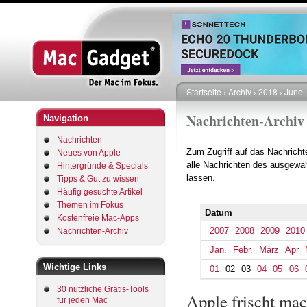
Startseite
Archiv
2018
June
Pfadnavigation
Nachrichten-Archiv
Navigation
Nachrichten
Zum Zugriff auf das Nachrich
Neues von Apple
alle Nachrichten des ausgewäh
Hintergründe & Specials
lassen.
Tipps & Gut zu wissen
Häufig gesuchte Artikel
Themen im Fokus
Datum
Kostenfreie Mac-Apps
2007
2008
2009
2010
Nachrichten-Archiv
Jan.
Febr.
März
Apr
Wichtige Links
01
02
03
04
05
06
30 nützliche Gratis-Tools
Apple frischt ma
für jeden Mac