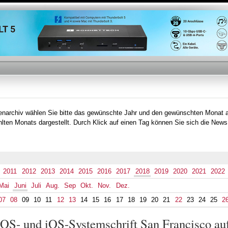
Direkt
zum
Inhalt
tenarchiv wählen Sie bitte das gewünschte Jahr und den gewünschten Monat 
lten Monats dargestellt. Durch Klick auf einen Tag können Sie sich die News
2011
2012
2013
2014
2015
2016
2017
2018
2019
2020
2021
2022
Mai
Juni
Juli
Aug.
Sep
Okt.
Nov.
Dez.
07
08
09
10
11
12
13
14
15
16
17
18
19
20
21
22
23
24
25
2
cOS- und iOS-Systemschrift San Francisco au