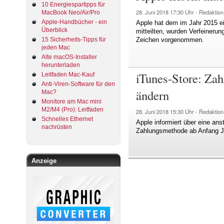
10 Energiespartipps für
28. Juni 2018
17:30 Uhr -
Redaktion
MacBook Neo/Air/Pro
Apple-Handbücher - ein
Apple hat dem im Jahr 2015 ei
Überblick
mitteilten, wurden Verfeineru
15 Sicherheits-Tipps für
Zeichen vorgenommen.
jeden Mac
Alte macOS-Installer
herunterladen
iTunes-Store: Zah
Leitfaden Mac-Kauf
Anti-Viren-Software für den
ändern
Mac?
Monitore am Mac mini
M2/M4 (Pro): Leitfaden
28. Juni 2018
15:30 Uhr -
Redaktion
Schnelles Ethernet
Apple informiert über eine a
nachrüsten
Zahlungsmethode ab Anfang Ju
Anzeige