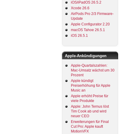
iOS/iPadOS 26.5.2
Xcode 26.6
AirPods Pro 2/3 Firmware-
Update
Apple Configurator 2.20
macOS Tahoe 26.5.1
iOS 26.5.1
Apple-Ankündigungen
Apple-Quartalszahlen:
Mac-Umsatz wächst um 30
Prozent
Apple kündigt
Preiserhöhung für Apple
Music an
Apple erhöht Preise für
viele Produkte
Apple: John Ternus löst
Tim Cook ab und wird
neuer CEO
Erweiterungen für Final
Cut Pro: Apple kauft
MotionVFX