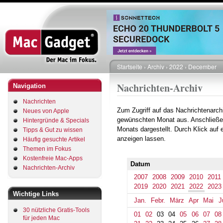
Direkt
zum
Inhalt
Startseite
Archiv
2022
December
Pfadnavigation
Nachrichten-Archiv
Navigation
Nachrichten
Zum Zugriff auf das Nachrichtenarch
Neues von Apple
gewünschten Monat aus. Anschließe
Hintergründe & Specials
Monats dargestellt. Durch Klick auf
Tipps & Gut zu wissen
anzeigen lassen.
Häufig gesuchte Artikel
Themen im Fokus
Kostenfreie Mac-Apps
Datum
Nachrichten-Archiv
2007
2008
2009
2010
2011
2019
2020
2021
2022
2023
Wichtige Links
Jan.
Febr.
März
Apr
Mai
J
30 nützliche Gratis-Tools
01
02
03
04
05
06
07
08
für jeden Mac