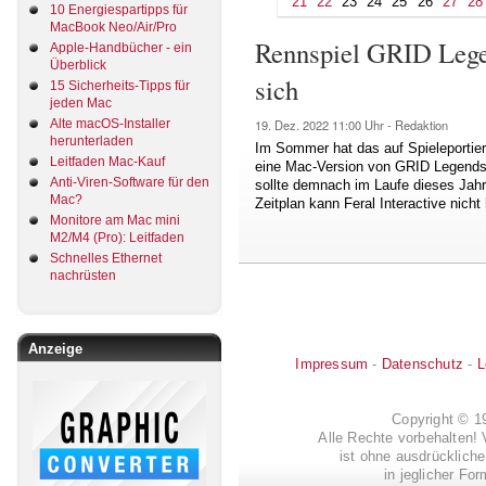
21
22
23
24
25
26
27
28
10 Energiespartipps für
MacBook Neo/Air/Pro
Rennspiel GRID Lege
Apple-Handbücher - ein
Überblick
sich
15 Sicherheits-Tipps für
jeden Mac
Alte macOS-Installer
19. Dez. 2022
11:00 Uhr -
Redaktion
herunterladen
Im Sommer hat das auf Spieleportier
Leitfaden Mac-Kauf
eine Mac-Version von GRID Legends a
Anti-Viren-Software für den
sollte demnach im Laufe dieses Jahr
Mac?
Zeitplan kann Feral Interactive nicht 
Monitore am Mac mini
M2/M4 (Pro): Leitfaden
Schnelles Ethernet
nachrüsten
Anzeige
Impressum
-
Datenschutz
-
L
Copyright © 
Alle Rechte vorbehalten! 
ist ohne ausdrückli
in jeglicher Fo