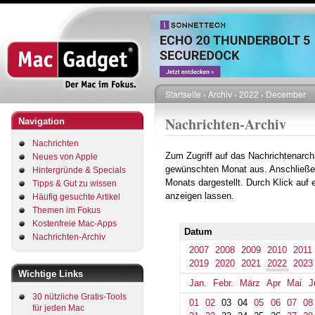
Direkt
zum
Inhalt
Startseite
Archiv
2022
December
Pfadnavigation
Nachrichten-Archiv
Navigation
Nachrichten
Zum Zugriff auf das Nachrichtenarch
Neues von Apple
gewünschten Monat aus. Anschließe
Hintergründe & Specials
Monats dargestellt. Durch Klick auf
Tipps & Gut zu wissen
anzeigen lassen.
Häufig gesuchte Artikel
Themen im Fokus
Kostenfreie Mac-Apps
Datum
Nachrichten-Archiv
2007
2008
2009
2010
2011
2019
2020
2021
2022
2023
Wichtige Links
Jan.
Febr.
März
Apr
Mai
J
30 nützliche Gratis-Tools
01
02
03
04
05
06
07
08
für jeden Mac