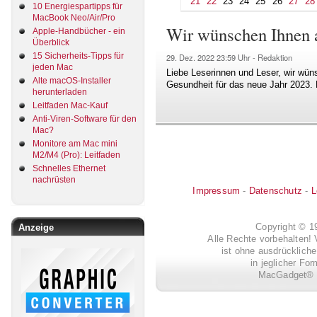
21
22
23
24
25
26
27
28
10 Energiespartipps für
MacBook Neo/Air/Pro
Wir wünschen Ihnen a
Apple-Handbücher - ein
Überblick
15 Sicherheits-Tipps für
29. Dez. 2022
23:59 Uhr -
Redaktion
jeden Mac
Liebe Leserinnen und Leser, wir wün
Alte macOS-Installer
Gesundheit für das neue Jahr 2023.
herunterladen
Leitfaden Mac-Kauf
Anti-Viren-Software für den
Mac?
Monitore am Mac mini
M2/M4 (Pro): Leitfaden
Schnelles Ethernet
nachrüsten
Impressum
-
Datenschutz
-
L
Copyright © 
Anzeige
Alle Rechte vorbehalten! 
ist ohne ausdrückli
in jeglicher Fo
MacGadget® i