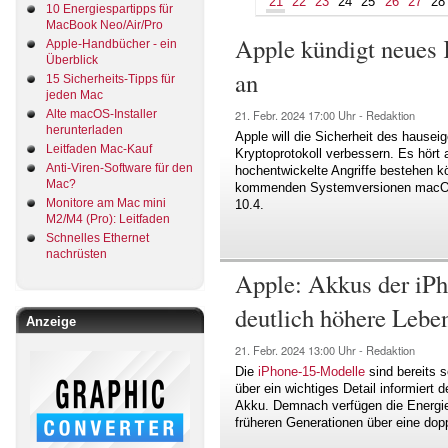
21
22
23
24
25
26
27
28
10 Energiespartipps für
MacBook Neo/Air/Pro
Apple kündigt neues 
Apple-Handbücher - ein
Überblick
an
15 Sicherheits-Tipps für
jeden Mac
Alte macOS-Installer
21. Febr. 2024
17:00 Uhr -
Redaktion
herunterladen
Apple will die Sicherheit des hause
Leitfaden Mac-Kauf
Kryptoprotokoll verbessern. Es hört
Anti-Viren-Software für den
hochentwickelte Angriffe bestehen k
Mac?
kommenden Systemversionen macO
Monitore am Mac mini
10.4.
M2/M4 (Pro): Leitfaden
Schnelles Ethernet
nachrüsten
Apple: Akkus der iP
deutlich höhere Lebe
Anzeige
21. Febr. 2024
13:00 Uhr -
Redaktion
Die
iPhone-15-Modelle
sind bereits 
über ein wichtiges Detail informiert d
Akku. Demnach verfügen die Energie
früheren Generationen über eine dop