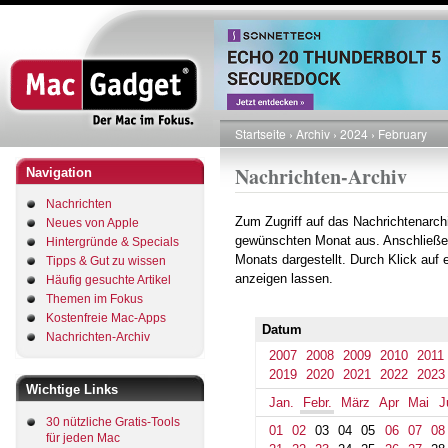
Direkt
zum
Inhalt
Startseite
Archiv
2024
February
Pfadnavigation
Nachrichten-Archiv
Navigation
Nachrichten
Zum Zugriff auf das Nachrichtenarch
Neues von Apple
gewünschten Monat aus. Anschließe
Hintergründe & Specials
Monats dargestellt. Durch Klick auf
Tipps & Gut zu wissen
anzeigen lassen.
Häufig gesuchte Artikel
Themen im Fokus
Kostenfreie Mac-Apps
Datum
Nachrichten-Archiv
2007
2008
2009
2010
2011
2019
2020
2021
2022
2023
Wichtige Links
Jan.
Febr.
März
Apr
Mai
J
30 nützliche Gratis-Tools
01
02
03
04
05
06
07
08
für jeden Mac