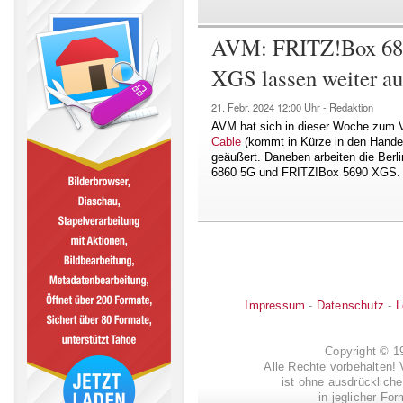
AVM: FRITZ!Box 68
XGS lassen weiter au
21. Febr. 2024
12:00 Uhr -
Redaktion
AVM hat sich in dieser Woche zum V
Cable
(kommt in Kürze in den Hande
geäußert. Daneben arbeiten die Berl
6860 5G und FRITZ!Box 5690 XGS.
Impressum
-
Datenschutz
-
L
Copyright © 
Alle Rechte vorbehalten! 
ist ohne ausdrückli
in jeglicher Fo