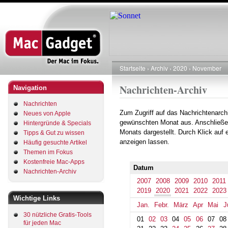
Direkt
zum
Inhalt
Startseite
Archiv
2020
November
Pfadnavigation
Nachrichten-Archiv
Navigation
Nachrichten
Zum Zugriff auf das Nachrichtenarch
Neues von Apple
gewünschten Monat aus. Anschließe
Hintergründe & Specials
Monats dargestellt. Durch Klick auf
Tipps & Gut zu wissen
anzeigen lassen.
Häufig gesuchte Artikel
Themen im Fokus
Kostenfreie Mac-Apps
Datum
Nachrichten-Archiv
2007
2008
2009
2010
2011
2019
2020
2021
2022
2023
Wichtige Links
Jan.
Febr.
März
Apr
Mai
J
30 nützliche Gratis-Tools
01
02
03
04
05
06
07
08
für jeden Mac