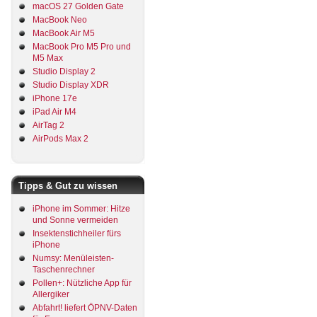
macOS 27 Golden Gate
MacBook Neo
MacBook Air M5
MacBook Pro M5 Pro und
M5 Max
Studio Display 2
Studio Display XDR
iPhone 17e
iPad Air M4
AirTag 2
AirPods Max 2
Tipps & Gut zu wissen
iPhone im Sommer: Hitze
und Sonne vermeiden
Insektenstichheiler fürs
iPhone
Numsy: Menüleisten-
Taschenrechner
Pollen+: Nützliche App für
Allergiker
Abfahrt! liefert ÖPNV-Daten