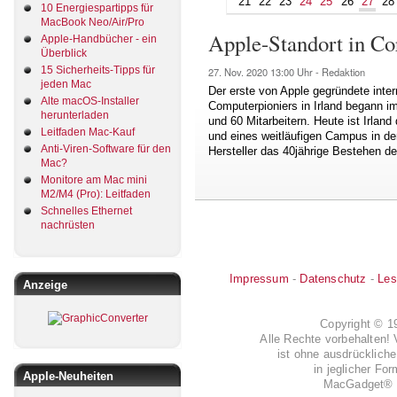
21
22
23
24
25
26
27
28
10 Energiespartipps für
MacBook Neo/Air/Pro
Apple-Standort in Cor
Apple-Handbücher - ein
Überblick
15 Sicherheits-Tipps für
27. Nov. 2020
13:00 Uhr -
Redaktion
jeden Mac
Der erste von Apple gegründete inter
Alte macOS-Installer
Computerpioniers in Irland begann im
herunterladen
und 60 Mitarbeitern. Heute ist Irlan
Leitfaden Mac-Kauf
und eines weitläufigen Campus in de
Anti-Viren-Software für den
Hersteller das 40jährige Bestehen de
Mac?
Monitore am Mac mini
M2/M4 (Pro): Leitfaden
Schnelles Ethernet
nachrüsten
Impressum
-
Datenschutz
-
Les
Anzeige
Copyright © 
Alle Rechte vorbehalten! 
ist ohne ausdrückli
in jeglicher Fo
Apple-Neuheiten
MacGadget® i