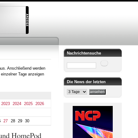
Nachrichtensuche
Suche
aus. Anschließend werden
 einzelner Tage anzeigen
Die News der letzten
2023
2024
2025
2026
6
27
28
29
30
x und HomePod