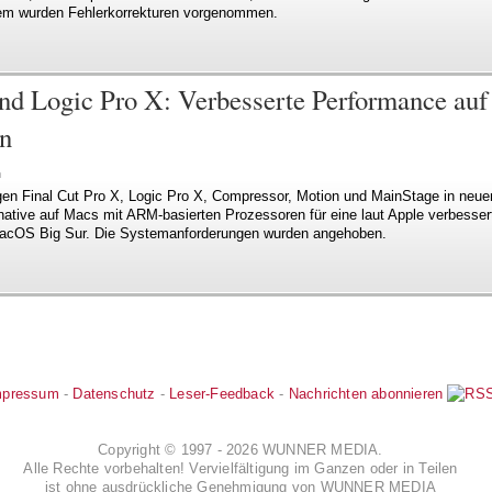
em wurden Fehlerkorrekturen vorgenommen.
und Logic Pro X: Verbesserte Performance au
n
n
gen Final Cut Pro X, Logic Pro X, Compressor, Motion und MainStage in ne
zt native auf Macs mit ARM-basierten Prozessoren für eine laut Apple verbesser
acOS Big Sur. Die Systemanforderungen wurden angehoben.
mpressum
-
Datenschutz
-
Leser-Feedback
-
Nachrichten abonnieren
Copyright © 1997 - 2026 WUNNER MEDIA.
Alle Rechte vorbehalten! Vervielfältigung im Ganzen oder in Teilen
ist ohne ausdrückliche Genehmigung von WUNNER MEDIA