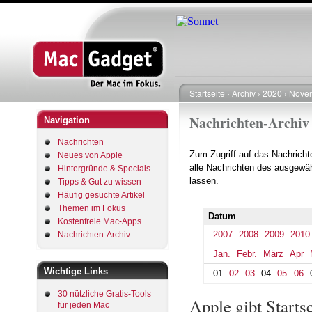
Startseite
Archiv
2020
Nove
Pfadnavigation
Nachrichten-Archiv
Navigation
Nachrichten
Zum Zugriff auf das Nachrich
Neues von Apple
alle Nachrichten des ausgewäh
Hintergründe & Specials
lassen.
Tipps & Gut zu wissen
Häufig gesuchte Artikel
Themen im Fokus
Datum
Kostenfreie Mac-Apps
2007
2008
2009
2010
Nachrichten-Archiv
Jan.
Febr.
März
Apr
Wichtige Links
01
02
03
04
05
06
30 nützliche Gratis-Tools
Apple gibt Start
für jeden Mac