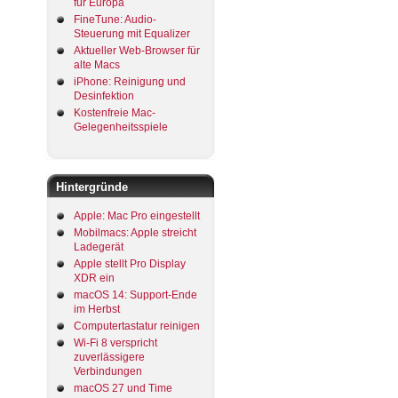
für Europa
FineTune: Audio-
Steuerung mit Equalizer
Aktueller Web-Browser für
alte Macs
iPhone: Reinigung und
Desinfektion
Kostenfreie Mac-
Gelegenheitsspiele
Hintergründe
Apple: Mac Pro eingestellt
Mobilmacs: Apple streicht
Ladegerät
Apple stellt Pro Display
XDR ein
macOS 14: Support-Ende
im Herbst
Computertastatur reinigen
Wi-Fi 8 verspricht
zuverlässigere
Verbindungen
macOS 27 und Time