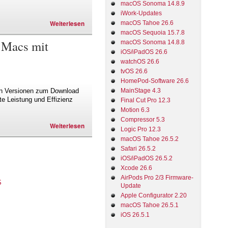
macOS Sonoma 14.8.9
iWork-Updates
Weiterlesen
macOS Tahoe 26.6
macOS Sequoia 15.7.8
f Macs mit
macOS Sonoma 14.8.8
iOS/iPadOS 26.6
watchOS 26.6
tvOS 26.6
HomePod-Software 26.6
uen Versionen zum Download
MainStage 4.3
te Leistung und Effizienz
Final Cut Pro 12.3
Motion 6.3
Compressor 5.3
Weiterlesen
Logic Pro 12.3
macOS Tahoe 26.5.2
Safari 26.5.2
iOS/iPadOS 26.5.2
Xcode 26.6
AirPods Pro 2/3 Firmware-
Update
Apple Configurator 2.20
macOS Tahoe 26.5.1
iOS 26.5.1