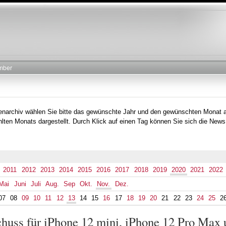
Direkt
zum
Inhalt
mber
tenarchiv wählen Sie bitte das gewünschte Jahr und den gewünschten Monat 
lten Monats dargestellt. Durch Klick auf einen Tag können Sie sich die News
2011
2012
2013
2014
2015
2016
2017
2018
2019
2020
2021
2022
Mai
Juni
Juli
Aug.
Sep
Okt.
Nov.
Dez.
07
08
09
10
11
12
13
14
15
16
17
18
19
20
21
22
23
24
25
2
schuss für iPhone 12 mini, iPhone 12 Pro Ma