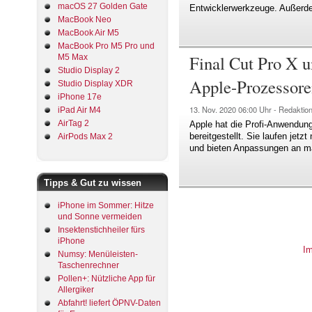
macOS 27 Golden Gate
Entwicklerwerkzeuge. Außerd
MacBook Neo
MacBook Air M5
MacBook Pro M5 Pro und
Final Cut Pro X 
M5 Max
Studio Display 2
Apple-Prozessore
Studio Display XDR
iPhone 17e
13. Nov. 2020
06:00 Uhr -
Redaktio
iPad Air M4
AirTag 2
Apple hat die Profi-Anwendun
bereitgestellt. Sie laufen jet
AirPods Max 2
und bieten Anpassungen an m
Tipps & Gut zu wissen
iPhone im Sommer: Hitze
und Sonne vermeiden
Insektenstichheiler fürs
iPhone
I
Numsy: Menüleisten-
Taschenrechner
Pollen+: Nützliche App für
Allergiker
Abfahrt! liefert ÖPNV-Daten