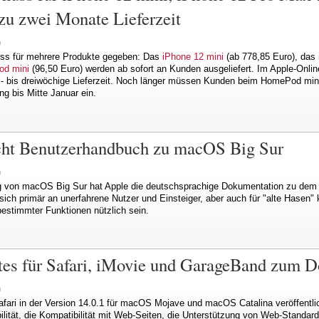
 zu zwei Monate Lieferzeit
n
uss für mehrere Produkte gegeben: Das
iPhone 12 mini
(ab 778,85 Euro), das
d mini
(96,50 Euro) werden ab sofort an Kunden ausgeliefert. Im Apple-Online
- bis dreiwöchige Lieferzeit. Noch länger müssen Kunden beim HomePod mini
ang bis Mitte Januar ein.
icht Benutzerhandbuch zu macOS Big Sur
n
g von macOS Big Sur hat Apple die deutschsprachige Dokumentation zu dem
t sich primär an unerfahrene Nutzer und Einsteiger, aber auch für "alte Hasen
stimmter Funktionen nützlich sein.
ates für Safari, iMovie und GarageBand zum D
n
fari in der Version 14.0.1 für macOS Mojave und macOS Catalina veröffentli
ilität, die Kompatibilität mit Web-Seiten, die Unterstützung von Web-Standar