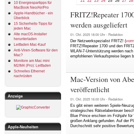
21
22
23
24
25
26
27
28
10 Energiespartipps für
MacBook Neo/Air/Pro
FRITZ!Repeater 1700
Apple-Handbücher - ein
Überblick
werden ausgeliefert
15 Sicherheits-Tipps für
jeden Mac
Alte macOS-Installer
01. Okt. 2025
18:00 Uhr -
Redaktion
herunterladen
Der Netzwerkspezialist FRITZ! (
vor
Leitfaden Mac-Kauf
FRITZ!Repeater 1700 und den FRITZ
Anti-Viren-Software für den
WLAN-7-Unterstützung werden nach U
Mac?
empfohlenen Verkaufspreise liegen b
Monitore am Mac mini
M2/M4 (Pro): Leitfaden
Schnelles Ethernet
nachrüsten
Mac-Version von Aben
veröffentlicht
Anzeige
01. Okt. 2025
16:00 Uhr -
Redaktion
Es gibt einen weiteren Spiele-Neuzu
strategisches Rätselabenteuer beschr
Blue Prince erschien im Frühjahr fü
großen Anklang gefunden. Auf der Pl
Durchschnitt sehr positive Bewertun
Apple-Neuheiten