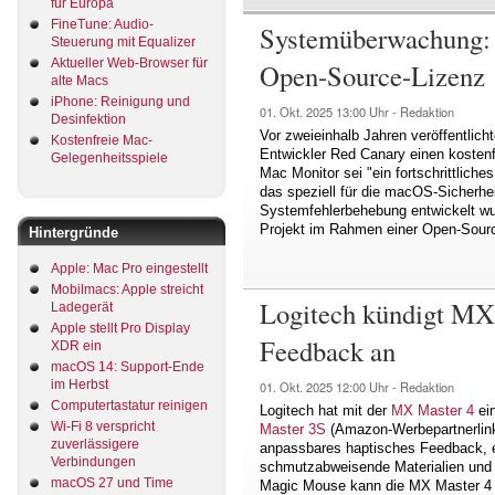
für Europa
FineTune: Audio-
Systemüberwachung: 
Steuerung mit Equalizer
Aktueller Web-Browser für
Open-Source-Lizenz
alte Macs
iPhone: Reinigung und
01. Okt. 2025
13:00 Uhr -
Redaktion
Desinfektion
Vor zweieinhalb Jahren veröffentlich
Kostenfreie Mac-
Entwickler Red Canary einen kosten
Gelegenheitsspiele
Mac Monitor sei "ein fortschrittli
das speziell für die macOS-Sicherh
Systemfehlerbehebung entwickelt wu
Projekt im Rahmen einer Open-Source
Hintergründe
Apple: Mac Pro eingestellt
Mobilmacs: Apple streicht
Logitech kündigt MX
Ladegerät
Apple stellt Pro Display
Feedback an
XDR ein
macOS 14: Support-Ende
im Herbst
01. Okt. 2025
12:00 Uhr -
Redaktion
Computertastatur reinigen
Logitech hat mit der
MX Master 4
ein
Wi-Fi 8 verspricht
Master 3S
(Amazon-Werbepartnerlink
zuverlässigere
anpassbares haptisches Feedback, ei
Verbindungen
schmutzabweisende Materialien und 
macOS 27 und Time
Magic Mouse kann die MX Master 4 