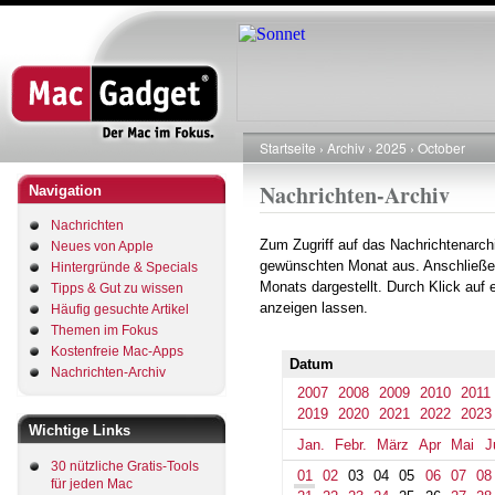
Direkt
zum
Inhalt
Startseite
Archiv
2025
October
Pfadnavigation
Nachrichten-Archiv
Navigation
Nachrichten
Zum Zugriff auf das Nachrichtenarch
Neues von Apple
gewünschten Monat aus. Anschließe
Hintergründe & Specials
Monats dargestellt. Durch Klick auf
Tipps & Gut zu wissen
anzeigen lassen.
Häufig gesuchte Artikel
Themen im Fokus
Kostenfreie Mac-Apps
Datum
Nachrichten-Archiv
2007
2008
2009
2010
2011
2019
2020
2021
2022
2023
Wichtige Links
Jan.
Febr.
März
Apr
Mai
J
30 nützliche Gratis-Tools
01
02
03
04
05
06
07
08
für jeden Mac