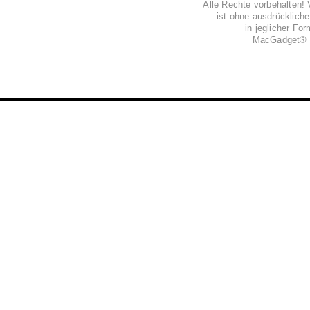
Alle Rechte vorbehalten! 
ist ohne ausdrückli
in jeglicher Fo
MacGadget® i