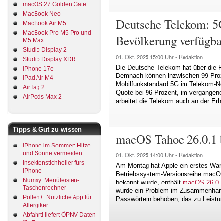
macOS 27 Golden Gate
MacBook Neo
Deutsche Telekom: 5G 
MacBook Air M5
MacBook Pro M5 Pro und
Bevölkerung verfügba
M5 Max
Studio Display 2
01. Okt. 2025
15:00 Uhr -
Redaktion
Studio Display XDR
Die Deutsche Telekom hat über die Fo
iPhone 17e
Demnach können inzwischen 99 Proz
iPad Air M4
Mobilfunkstandard 5G im Telekom-Ne
AirTag 2
Quote bei 96 Prozent, im vergange
AirPods Max 2
arbeitet die Telekom auch an der Er
Tipps & Gut zu wissen
macOS Tahoe 26.0.1 
iPhone im Sommer: Hitze
und Sonne vermeiden
01. Okt. 2025
14:00 Uhr -
Redaktion
Insektenstichheiler fürs
Am Montag hat Apple ein erstes War
iPhone
Betriebssystem-Versionsreihe macOS
Numsy: Menüleisten-
bekannt wurde, enthält
macOS 26.0.
Taschenrechner
wurde ein Problem im Zusammenhan
Pollen+: Nützliche App für
Passwörtern behoben, das zu Leistu
Allergiker
Abfahrt! liefert ÖPNV-Daten