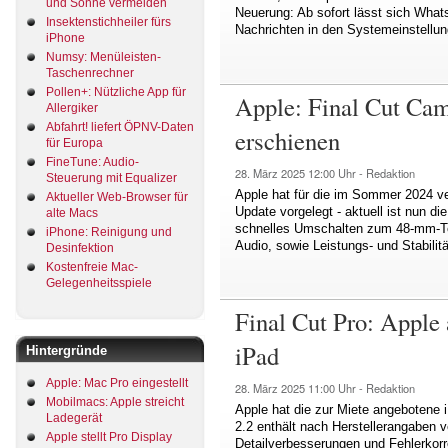
und Sonne vermeiden
Neuerung: Ab sofort lässt sich What
Insektenstichheiler fürs
Nachrichten in den Systemeinstellu
iPhone
Numsy: Menüleisten-
Taschenrechner
Pollen+: Nützliche App für
Apple: Final Cut Cam
Allergiker
Abfahrt! liefert ÖPNV-Daten
erschienen
für Europa
FineTune: Audio-
28. März 2025
12:00 Uhr -
Redaktion
Steuerung mit Equalizer
Apple hat für die im Sommer 2024 ve
Aktueller Web-Browser für
Update vorgelegt - aktuell ist nun d
alte Macs
schnelles Umschalten zum 48-mm-Te
iPhone: Reinigung und
Audio, sowie Leistungs- und Stabilit
Desinfektion
Kostenfreie Mac-
Gelegenheitsspiele
Final Cut Pro: Apple 
iPad
Hintergründe
Apple: Mac Pro eingestellt
28. März 2025
11:00 Uhr -
Redaktion
Mobilmacs: Apple streicht
Apple hat die zur Miete angebotene i
Ladegerät
2.2 enthält nach Herstellerangaben v
Apple stellt Pro Display
Detailverbesserungen und Fehlerkorre