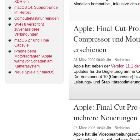
XDR ein
Modellen kompatibel, inklusive des
macOS 14: Support-Ende
im Herbst
Computertastatur reinigen
Wi-Fi 8 verspricht
Apple: Final-Cut-Pr
zuverlässigere
Verbindungen
Compressor und Moti
macOS 27 und Time
Capsule
erschienen
iPhone beim
Motorradfahren: Apple
28. März 2025
09:00 Uhr -
Redaktion
warnt vor Schäden am
Apple hat neben der
Version 11.1 de
Kamerasystem
Updates für die Begleitprogramme C
Neue Spiele für macOS
Die Versionen 4.10 (Compressor) bzw
Leistungs- und Stabilitätsoptimierun
Apple: Final Cut Pro 
mehrere Neuerungen
27. März 2025
19:30 Uhr -
Redaktion
Apple hat die Videobearbeitungssoftw
veröffentlicht. Es gibt mehrere Neu