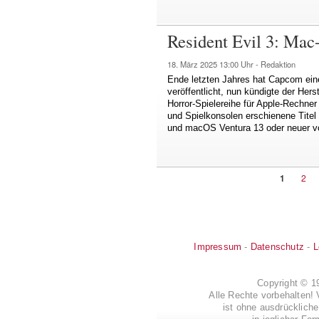
Resident Evil 3: Mac
18. März 2025
13:00 Uhr -
Redaktion
Ende letzten Jahres hat Capcom ei
veröffentlicht, nun kündigte der Hers
Horror-Spielereihe für Apple-Rechner
und Spielkonsolen erschienene Titel 
und macOS Ventura 13 oder neuer v
Aktuelle
1
Seit
2
Seitennummerierung
Seite
Impressum
-
Datenschutz
-
L
Copyright © 
Alle Rechte vorbehalten! 
ist ohne ausdrückli