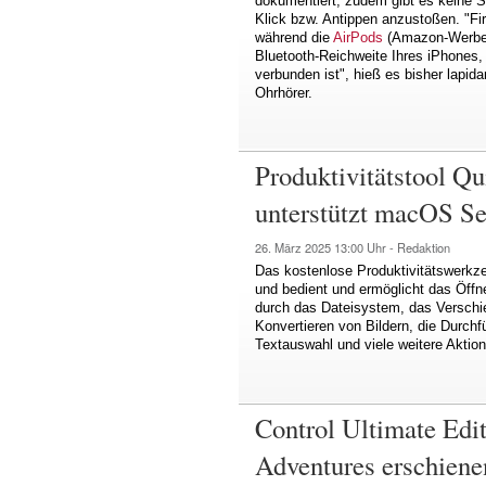
dokumentiert, zudem gibt es keine S
Klick bzw. Antippen anzustoßen. "Fi
während die
AirPods
(Amazon-Werbepa
Bluetooth-Reichweite Ihres iPhones,
verbunden ist", hieß es bisher lapi
Ohrhörer.
Produktivitätstool Qu
unterstützt macOS Se
26. März 2025
13:00 Uhr -
Redaktion
Das kostenlose Produktivitätswerkzeu
und bedient und ermöglicht das Öff
durch das Dateisystem, das Versch
Konvertieren von Bildern, die Durch
Textauswahl und viele weitere Aktion
Control Ultimate Edi
Adventures erschiene