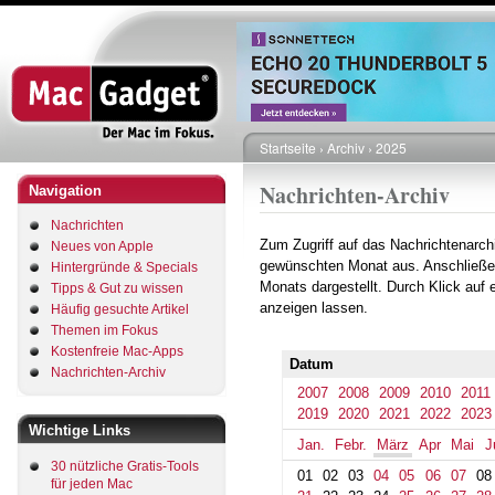
Direkt
zum
Inhalt
Startseite
Archiv
2025
Pfadnavigation
Nachrichten-Archiv
Navigation
Nachrichten
Zum Zugriff auf das Nachrichtenarch
Neues von Apple
gewünschten Monat aus. Anschließe
Hintergründe & Specials
Monats dargestellt. Durch Klick auf
Tipps & Gut zu wissen
anzeigen lassen.
Häufig gesuchte Artikel
Themen im Fokus
Kostenfreie Mac-Apps
Datum
Nachrichten-Archiv
2007
2008
2009
2010
2011
2019
2020
2021
2022
2023
Wichtige Links
Jan.
Febr.
März
Apr
Mai
J
30 nützliche Gratis-Tools
01
02
03
04
05
06
07
08
für jeden Mac