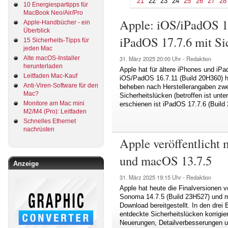
21
22
23
24
25
26
27
28
10 Energiespartipps für
MacBook Neo/Air/Pro
Apple: iOS/iPadOS 1
Apple-Handbücher - ein
Überblick
iPadOS 17.7.6 mit Si
15 Sicherheits-Tipps für
jeden Mac
Alte macOS-Installer
31. März 2025
20:00 Uhr -
Redaktion
herunterladen
Apple hat für ältere iPhones und iP
Leitfaden Mac-Kauf
iOS/PadOS 16.7.11 (Build 20H360) h
Anti-Viren-Software für den
beheben nach Herstellerangaben zwei 
Mac?
Sicherheitslücken (betroffen ist unt
Monitore am Mac mini
erschienen ist iPadOS 17.7.6 (Build
M2/M4 (Pro): Leitfaden
Schnelles Ethernet
nachrüsten
Apple veröffentlicht
und macOS 13.7.5
Anzeige
31. März 2025
19:15 Uhr -
Redaktion
Apple hat heute die Finalversionen
Sonoma 14.7.5 (Build 23H527) und 
Download bereitgestellt. In den drei
entdeckte Sicherheitslücken korrigie
Neuerungen, Detailverbesserungen u