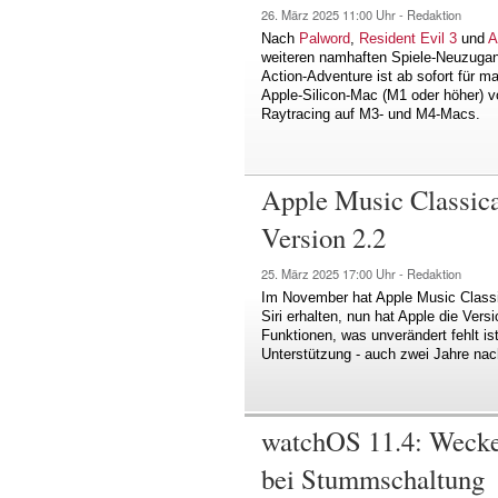
26. März 2025
11:00 Uhr -
Redaktion
Nach
Palword
,
Resident Evil 3
und
A
weiteren namhaften Spiele-Neuzugang
Action-Adventure ist ab sofort für ma
Apple-Silicon-Mac (M1 oder höher) v
Raytracing auf M3- und M4-Macs.
Apple Music Classica
Version 2.2
25. März 2025
17:00 Uhr -
Redaktion
Im November hat Apple Music Classic
Siri erhalten, nun hat Apple die Vers
Funktionen, was unverändert fehlt i
Unterstützung - auch zwei Jahre na
watchOS 11.4: Wecker
bei Stummschaltung