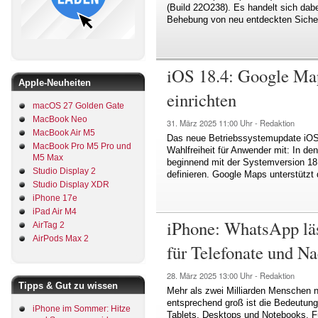
(Build 22O238). Es handelt sich dab
Behebung von neu entdeckten Sicher
iOS 18.4: Google Map
Apple-Neuheiten
einrichten
macOS 27 Golden Gate
MacBook Neo
31. März 2025
11:00 Uhr -
Redaktion
MacBook Air M5
Das neue Betriebssystemupdate iOS 
MacBook Pro M5 Pro und
Wahlfreiheit für Anwender mit: In de
M5 Max
beginnend mit der Systemversion 18.
Studio Display 2
definieren. Google Maps unterstützt 
Studio Display XDR
iPhone 17e
iPad Air M4
iPhone: WhatsApp läs
AirTag 2
AirPods Max 2
für Telefonate und Na
28. März 2025
13:00 Uhr -
Redaktion
Tipps & Gut zu wissen
Mehr als zwei Milliarden Menschen
entsprechend groß ist die Bedeutun
iPhone im Sommer: Hitze
Tablets, Desktops und Notebooks. Fü