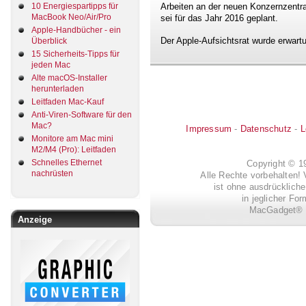
10 Energiespartipps für
Arbeiten an der neuen Konzernzentra
MacBook Neo/Air/Pro
sei für das Jahr 2016 geplant.
Apple-Handbücher - ein
Der Apple-Aufsichtsrat wurde erwar
Überblick
15 Sicherheits-Tipps für
jeden Mac
Alte macOS-Installer
herunterladen
Leitfaden Mac-Kauf
Anti-Viren-Software für den
Mac?
Impressum
-
Datenschutz
-
L
Monitore am Mac mini
M2/M4 (Pro): Leitfaden
Schnelles Ethernet
Copyright © 
nachrüsten
Alle Rechte vorbehalten! 
ist ohne ausdrückli
in jeglicher Fo
MacGadget® i
Anzeige