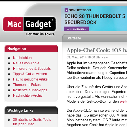
Direkt
zum
Inhalt
Startseite
Pfadnavigation
Apple-Chef Cook: iOS ha
Navigation
03. März 2014
18:00 Uhr -
sw
Nachrichten
Apple hat im vergangenen Geschäftsj
Neues von Apple
Dollar verkauft. Das gab Konzernche
Hintergründe & Specials
Aktionärsversammlung in Cupertino 
Tipps & Gut zu wissen
top-Box weiterhin als Hobby zu beze
Häufig gesuchte Artikel
Themen im Fokus
Über die Zukunft des Geräts und Ap
Kostenfreie Mac-Apps
spekuliert. Der von einigen Experten
Nachrichten-Archiv
nicht vorgestellt. Als wahrscheinlic
Modells der Set-top-Box für den
weit
Wichtige Links
Der Apple-CEO nannte während der 
habe das iOS inzwischen 800 Millio
30 nützliche Gratis-Tools
Mobilbetriebssystem iOS 7 laufe mitt
für jeden Mac
Angaben von Cook hat Apple in den