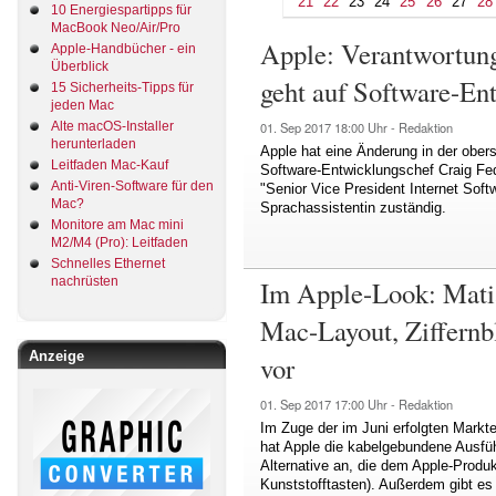
21
22
23
24
25
26
27
28
10 Energiespartipps für
MacBook Neo/Air/Pro
Apple: Verantwortung 
Apple-Handbücher - ein
Überblick
geht auf Software-En
15 Sicherheits-Tipps für
jeden Mac
Alte macOS-Installer
01. Sep 2017
18:00 Uhr -
Redaktion
herunterladen
Apple hat eine Änderung in der ober
Leitfaden Mac-Kauf
Software-Entwicklungschef Craig Fede
Anti-Viren-Software für den
"Senior Vice President Internet Soft
Mac?
Sprachassistentin zuständig.
Monitore am Mac mini
M2/M4 (Pro): Leitfaden
Schnelles Ethernet
nachrüsten
Im Apple-Look: Matia
Mac-Layout, Ziffernb
Anzeige
vor
01. Sep 2017
17:00 Uhr -
Redaktion
Im Zuge der im Juni erfolgten Markt
hat Apple die kabelgebundene Ausführu
Alternative an, die dem Apple-Produ
Kunststofftasten). Außerdem gibt es 