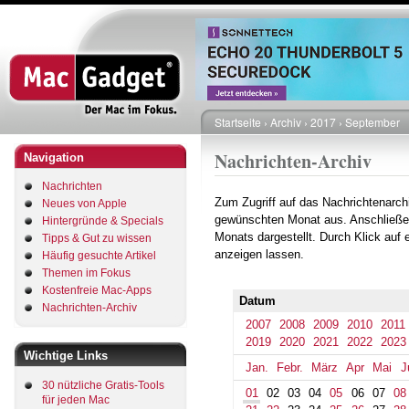
Direkt
zum
Inhalt
Startseite
Archiv
2017
September
Pfadnavigation
Nachrichten-Archiv
Navigation
Nachrichten
Zum Zugriff auf das Nachrichtenarch
Neues von Apple
gewünschten Monat aus. Anschließe
Hintergründe & Specials
Monats dargestellt. Durch Klick auf
Tipps & Gut zu wissen
anzeigen lassen.
Häufig gesuchte Artikel
Themen im Fokus
Kostenfreie Mac-Apps
Datum
Nachrichten-Archiv
2007
2008
2009
2010
2011
2019
2020
2021
2022
2023
Wichtige Links
Jan.
Febr.
März
Apr
Mai
J
30 nützliche Gratis-Tools
01
02
03
04
05
06
07
08
für jeden Mac