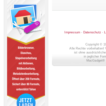
Impressum
-
Datenschutz
-
L
Copyright © 
Alle Rechte vorbehalten! 
ist ohne ausdrückli
in jeglicher Fo
MacGadget® i