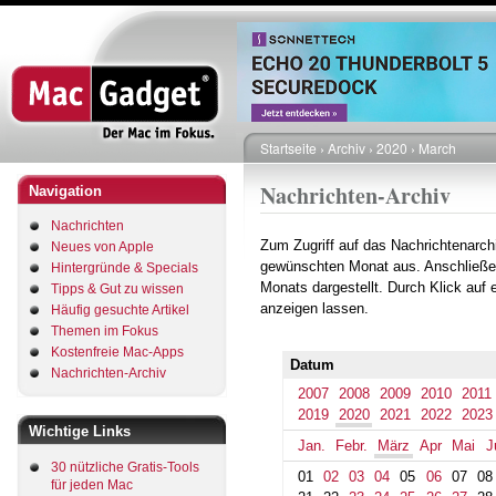
Direkt
zum
Inhalt
Startseite
Archiv
2020
March
Pfadnavigation
Nachrichten-Archiv
Navigation
Nachrichten
Zum Zugriff auf das Nachrichtenarch
Neues von Apple
gewünschten Monat aus. Anschließe
Hintergründe & Specials
Monats dargestellt. Durch Klick auf
Tipps & Gut zu wissen
anzeigen lassen.
Häufig gesuchte Artikel
Themen im Fokus
Kostenfreie Mac-Apps
Datum
Nachrichten-Archiv
2007
2008
2009
2010
2011
2019
2020
2021
2022
2023
Wichtige Links
Jan.
Febr.
März
Apr
Mai
J
30 nützliche Gratis-Tools
01
02
03
04
05
06
07
08
für jeden Mac