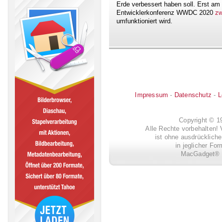
Erde verbessert haben soll. Erst am 
Entwicklerkonferenz WWDC 2020
zw
umfunktioniert wird.
Impressum
-
Datenschutz
-
L
Copyright © 
Alle Rechte vorbehalten! 
ist ohne ausdrückli
in jeglicher Fo
MacGadget® i