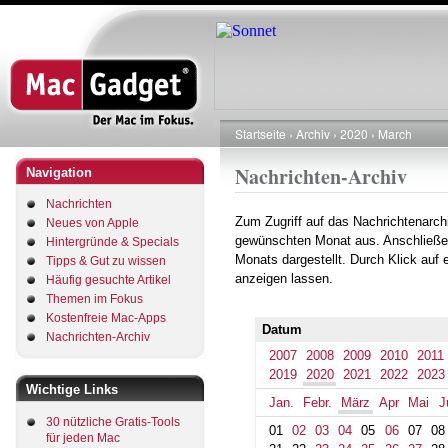
Direkt
zum
Inhalt
Startseite
Archiv
2020
March
Pfadnavigation
Nachrichten-Archiv
Navigation
Nachrichten
Zum Zugriff auf das Nachrichtenarch
Neues von Apple
gewünschten Monat aus. Anschließe
Hintergründe & Specials
Monats dargestellt. Durch Klick auf
Tipps & Gut zu wissen
anzeigen lassen.
Häufig gesuchte Artikel
Themen im Fokus
Kostenfreie Mac-Apps
Datum
Nachrichten-Archiv
2007
2008
2009
2010
2011
2019
2020
2021
2022
2023
Wichtige Links
Jan.
Febr.
März
Apr
Mai
J
30 nützliche Gratis-Tools
01
02
03
04
05
06
07
08
für jeden Mac