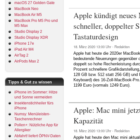
macOS 27 Golden Gate
MacBook Neo
Apple kündigt neues 
MacBook Air M5
MacBook Pro M5 Pro und
schneller, doppelter
M5 Max
Studio Display 2
Tastaturdesign
Studio Display XDR
iPhone 17e
18. März 2020
13:00 Uhr -
Redaktion
iPad Air M4
Apple hat heute die 2020er MacBook-
AirTag 2
bedeutende Neuerungen gegenüber de
AirPods Max 2
doppelt so hohe Rechenleistung durc
Prozent schnellere Grafikdarstellun
128 GB bzw. 512 statt 256 GB) und I
Keyboard) des 16-Zoll-MacBook-Pro. 
Tipps & Gut zu wissen
1199 Euro (vormals 1249 Euro).
iPhone im Sommer: Hitze
und Sonne vermeiden
Insektenstichheiler fürs
Apple: Mac mini jetz
iPhone
Numsy: Menüleisten-
Kapazität
Taschenrechner
Pollen+: Nützliche App für
Allergiker
18. März 2020
13:00 Uhr -
Redaktion
Abfahrt! liefert ÖPNV-Daten
Apple hat heute den Mac mini aktuali