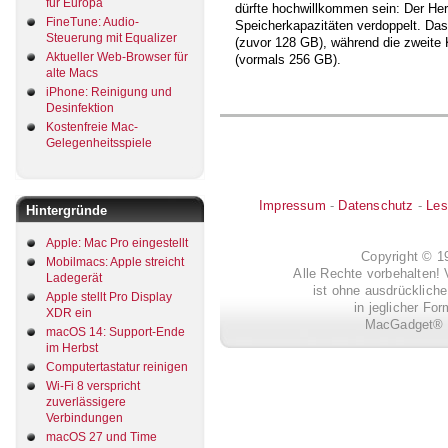
für Europa
dürfte hochwillkommen sein: Der Her
FineTune: Audio-
Speicherkapazitäten verdoppelt. Da
Steuerung mit Equalizer
(zuvor 128 GB), während die zweite 
Aktueller Web-Browser für
(vormals 256 GB).
alte Macs
iPhone: Reinigung und
Desinfektion
Kostenfreie Mac-
Gelegenheitsspiele
Impressum
-
Datenschutz
-
Les
Hintergründe
Apple: Mac Pro eingestellt
Copyright © 
Mobilmacs: Apple streicht
Alle Rechte vorbehalten! 
Ladegerät
ist ohne ausdrückli
Apple stellt Pro Display
in jeglicher Fo
XDR ein
MacGadget® i
macOS 14: Support-Ende
im Herbst
Computertastatur reinigen
Wi-Fi 8 verspricht
zuverlässigere
Verbindungen
macOS 27 und Time