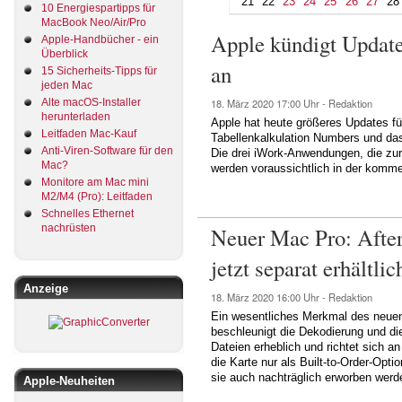
21
22
23
24
25
26
27
28
10 Energiespartipps für
MacBook Neo/Air/Pro
Apple kündigt Updat
Apple-Handbücher - ein
Überblick
an
15 Sicherheits-Tipps für
jeden Mac
Alte macOS-Installer
18. März 2020
17:00 Uhr -
Redaktion
herunterladen
Apple hat heute größeres Updates fü
Leitfaden Mac-Kauf
Tabellenkalkulation Numbers und d
Anti-Viren-Software für den
Die drei iWork-Anwendungen, die zu
Mac?
werden voraussichtlich in der komm
Monitore am Mac mini
M2/M4 (Pro): Leitfaden
Schnelles Ethernet
nachrüsten
Neuer Mac Pro: After
jetzt separat erhältlic
Anzeige
18. März 2020
16:00 Uhr -
Redaktion
Ein wesentliches Merkmal des neuen 
beschleunigt die Dekodierung und 
Dateien erheblich und richtet sich an
die Karte nur als Built-to-Order-Opti
sie auch nachträglich erworben werd
Apple-Neuheiten