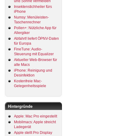
und Sonne vermeiden
Insektenstichheiler fürs
iPhone
Numsy: Menüleisten-
Taschenrechner
Pollen+: Nützliche App für
Allergiker
Abfahrt! liefert ÖPNV-Daten
für Europa
FineTune: Audio-
Steuerung mit Equalizer
Aktueller Web-Browser für
alte Macs
iPhone: Reinigung und
Desinfektion
Kostenfreie Mac-
Gelegenheitsspiele
Hintergründe
Apple: Mac Pro eingestellt
Mobilmacs: Apple streicht
Ladegerät
Apple stellt Pro Display