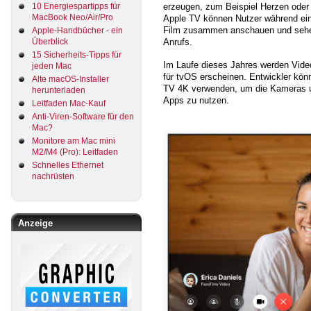
10 Energiespartipps für
erzeugen, zum Beispiel Herzen oder 
MacBook Neo/Air/Pro
Apple TV können Nutzer während ein
Film zusammen anschauen und sehen 
Apple-Handbücher - ein
Überblick
Anrufs.
15 Sicherheits-Tipps für
Im Laufe dieses Jahres werden Vid
jeden Mac
für tvOS erscheinen. Entwickler kö
Alte macOS-Installer
TV 4K verwenden, um die Kameras un
herunterladen
Apps zu nutzen.
Leitfaden Mac-Kauf
Anti-Viren-Software für den
Mac?
Monitore am Mac mini
M2/M4 (Pro): Leitfaden
Schnelles Ethernet
nachrüsten
Anzeige