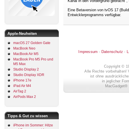
Kanal in den Vordergrund gebracht", 
Eine Betaversion von tvOS 17 (Build 
Entwicklerprogramms verfügbar.
Apple-Neuheiten
macOS 27 Golden Gate
MacBook Neo
Impressum
-
Datenschutz
-
L
MacBook Air M5
MacBook Pro M5 Pro und
M5 Max
Copyright © 
Studio Display 2
Alle Rechte vorbehalten! 
Studio Display XDR
ist ohne ausdrückli
iPhone 17e
in jeglicher Fo
iPad Air M4
MacGadget® i
AirTag 2
AirPods Max 2
Tipps & Gut zu wissen
iPhone im Sommer: Hitze