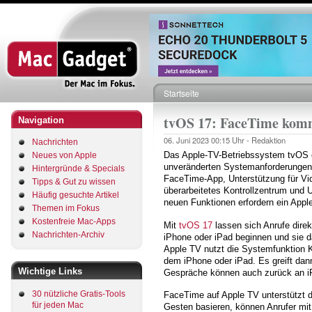
Direkt
zum
Inhalt
Startseite
Pfadnavigation
tvOS 17: FaceTime kom
Navigation
06. Juni 2023
00:15 Uhr -
Redaktion
Nachrichten
Das Apple-TV-Betriebssystem tvOS er
Neues von Apple
unveränderten Systemanforderungen 
Hintergründe & Specials
FaceTime-App, Unterstützung für Vid
Tipps & Gut zu wissen
überarbeitetes Kontrollzentrum und U
Häufig gesuchte Artikel
neuen Funktionen erfordern ein Appl
Themen im Fokus
Kostenfreie Mac-Apps
Mit
tvOS 17
lassen sich Anrufe dire
Nachrichten-Archiv
iPhone oder iPad beginnen und sie
Apple TV nutzt die Systemfunktion 
dem iPhone oder iPad. Es greift dan
Wichtige Links
Gespräche können auch zurück an i
30 nützliche Gratis-Tools
FaceTime auf Apple TV unterstützt 
für jeden Mac
Gesten basieren, können Anrufer mit