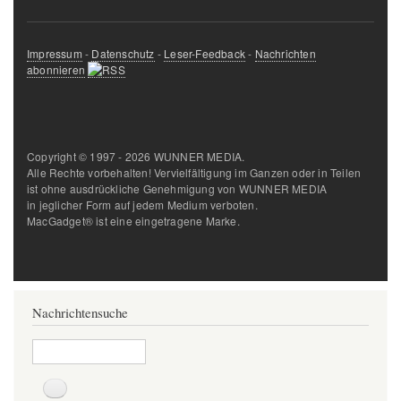
Impressum
-
Datenschutz
-
Leser-Feedback
-
Nachrichten
abonnieren
Copyright © 1997 - 2026 WUNNER MEDIA.
Alle Rechte vorbehalten! Vervielfältigung im Ganzen oder in Teilen
ist ohne ausdrückliche Genehmigung von WUNNER MEDIA
in jeglicher Form auf jedem Medium verboten.
MacGadget® ist eine eingetragene Marke.
Nachrichtensuche
Suche