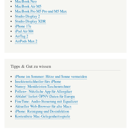
MacBook Neo
MacBook Air M5
MacBook Pro M5 Pro und M5 Max
Studio Display 2
Studio Display XDR
iPhone 17e
iPad Air M4
AirTag 2
AirPods Max 2
Tipps & Gut zu wissen
iPhone im Sommer: Hitze und Sonne vermeiden
Insektenstichheiler fürs iPhone
Numsy: Menüleisten-Taschenrechner
Pollen+: Nützliche App für Allergiker
Abfahrt! liefert ÖPNV-Daten für Europa
FineTune: Audio-Steuerung mit Equalizer
Aktueller Web-Browser für alte Macs
iPhone: Reinigung und Desinfektion
Kostenfreie Mac-Gelegenheitsspiele