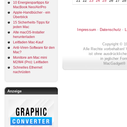
21
22
23
24
25
26
27
28
10 Energiespartipps für
MacBook Neo/Air/Pro
Apple-Handbücher - ein
Überblick
15 Sicherheits-Tipps für
jeden Mac
Impressum
-
Datenschutz
-
L
Alte macOS-Installer
herunterladen
Leitfaden Mac-Kauf
Copyright © 
Anti-Viren-Software für den
Alle Rechte vorbehalten! 
Mac?
ist ohne ausdrückli
Monitore am Mac mini
in jeglicher Fo
M2/M4 (Pro): Leitfaden
MacGadget® i
Schnelles Ethernet
nachrüsten
Anzeige