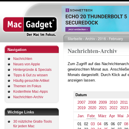
Direkt
zum
Inhalt
Startseite
Archiv
2016
February
Pfadnavigation
Nachrichten-Archiv
Navigation
Nachrichten
Zum Zugriff auf das Nachrichtenarch
Neues von Apple
gewünschten Monat aus. Anschließe
Hintergründe & Specials
Monats dargestellt. Durch Klick auf
Tipps & Gut zu wissen
anzeigen lassen.
Häufig gesuchte Artikel
Themen im Fokus
Kostenfreie Mac-Apps
Datum
Nachrichten-Archiv
2007
2008
2009
2010
2011
2019
2020
2021
2022
2023
Wichtige Links
Jan.
Febr.
März
Apr
Mai
J
30 nützliche Gratis-Tools
01
02
03
04
05
06
07
08
für jeden Mac